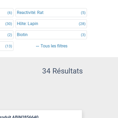
Reactivité: Rat
(6)
(5)
Hôte: Lapin
(30)
(28)
Biotin
(2)
(3)
Tous les filtres
(13)
34 Résultats
produit ABIN2856640