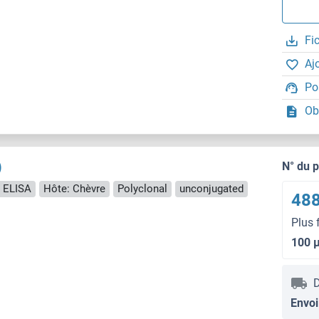
Fi
Aj
Po
Ob
)
N° du 
 ELISA
Hôte: Chèvre
Polyclonal
unconjugated
488
Plus 
100 
D
Envoi