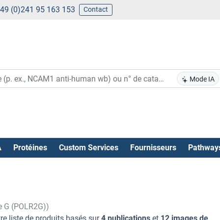
49 (0)241 95 163 153
Contact
Mode IA
A
Protéines
Custom Services
Fournisseurs
Pathway
de G (POLR2G))
re liste de produits basés sur
4 publications
et
12 images de