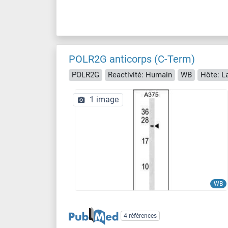
POLR2G anticorps (C-Term)
POLR2G
Reactivité: Humain
WB
Hôte: L
1 image
WB
4 références