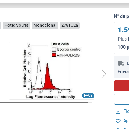
N° du 
Hôte: Souris
Monoclonal
2781C2a
1.5
Plus 
100 
D
Envoi
FACS
Fi
Aj