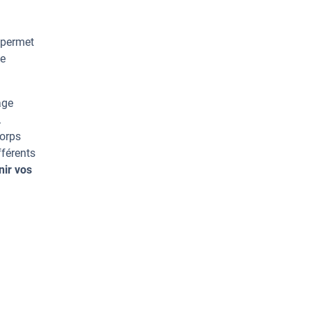
 permet
ge
age
.
corps
fférents
nir vos