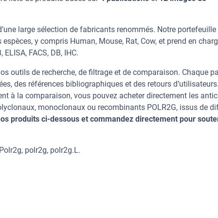
’une large sélection de fabricants renommés. Notre portefeuille
s espèces, y compris Human, Mouse, Rat, Cow, et prend en char
, ELISA, FACS, DB, IHC.
os outils de recherche, de filtrage et de comparaison. Chaque p
ées, des références bibliographiques et des retours d’utilisateurs
nt à la comparaison, vous pouvez acheter directement les anti
 polyclonaux, monoclonaux ou recombinants POLR2G, issus de di
os produits ci-dessous et commandez directement pour soute
lr2g, polr2g, polr2g.L.