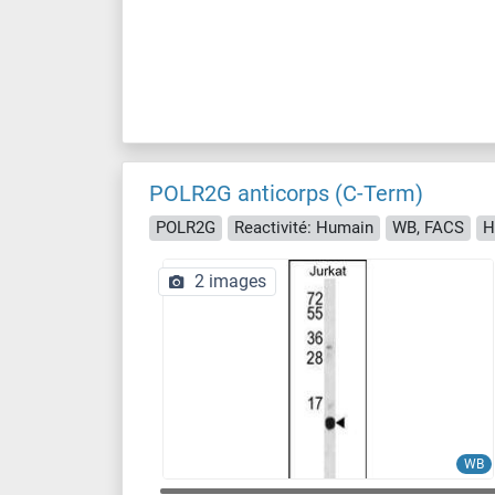
POLR2G anticorps (C-Term)
POLR2G
Reactivité: Humain
WB, FACS
H
2 images
WB