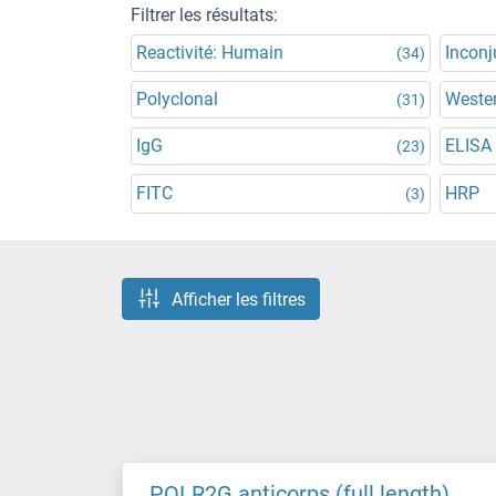
Filtrer les résultats:
Reactivité: Humain
Incon
(34)
Polyclonal
Wester
(31)
IgG
ELISA
(23)
FITC
HRP
(3)
Afficher les filtres
POLR2G anticorps (full length)