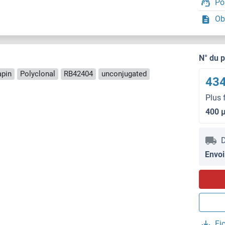
Po
Ob
N° du 
apin
Polyclonal
RB42404
unconjugated
434
Plus 
400 
D
Envoi
Fi