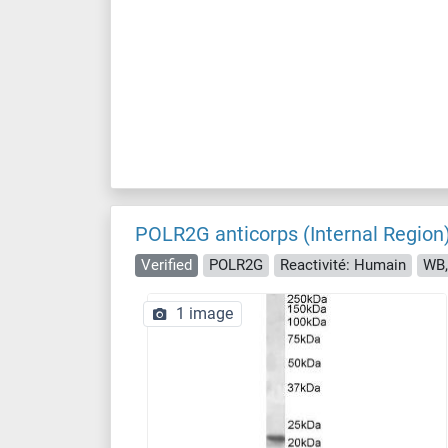
POLR2G anticorps (Internal Region
Verified
POLR2G
Reactivité: Humain
WB,
1 image