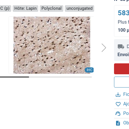
C (p)
Hôte: Lapin
Polyclonal
unconjugated
583
Plus 
100 
D
Envoi
IHC
Fi
Aj
Po
Ob