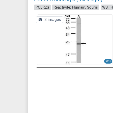
POLR2G
Reactivité: Humain, Souris
WB, IH
3 images
WB