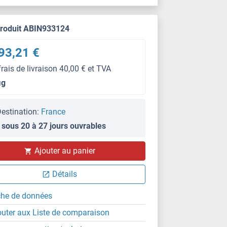
produit ABIN933124
93,21 €
frais de livraison 40,00 € et TVA
μg
estination:
France
 sous 20 à 27 jours ouvrables
Ajouter au panier
Détails
che de données
outer aux Liste de comparaison