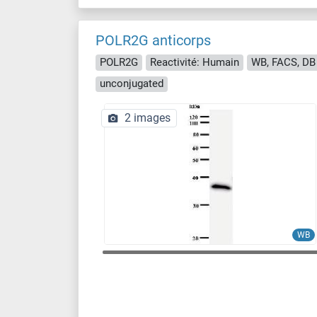
POLR2G anticorps
POLR2G
Reactivité: Humain
WB, FACS, DB
unconjugated
2 images
WB