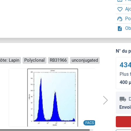
Aj
Po
Ob
N° du 
ôte: Lapin
Polyclonal
RB31966
unconjugated
434
Plus 
400 
D
Envoi
FACS