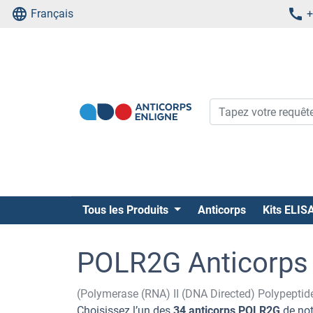
Français
+
Tous les Produits
Anticorps
Kits ELIS
POLR2G Anticorps
(Polymerase (RNA) II (DNA Directed) Polypepti
Choisissez l’un des
34 anticorps POLR2G
de not