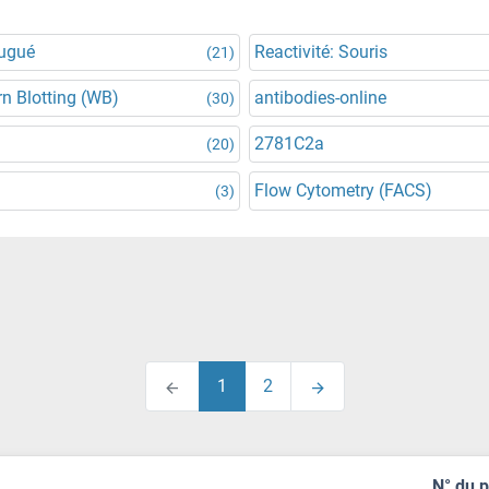
jugué
Reactivité: Souris
(21)
n Blotting (WB)
antibodies-online
(30)
2781C2a
(20)
Flow Cytometry (FACS)
(3)
1
2
N° du 