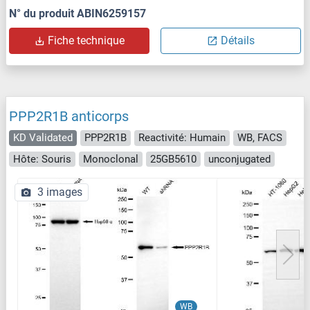
N° du produit ABIN6259157
Fiche technique
Détails
PPP2R1B anticorps
KD Validated
PPP2R1B
Reactivité: Humain
WB, FACS
Hôte: Souris
Monoclonal
25GB5610
unconjugated
3 images
WB