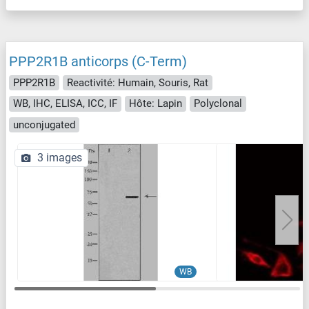
PPP2R1B anticorps (C-Term)
PPP2R1B
Reactivité: Humain, Souris, Rat
WB, IHC, ELISA, ICC, IF
Hôte: Lapin
Polyclonal
unconjugated
3 images
WB