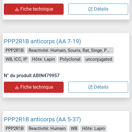
Fiche technique
Détails
PPP2R1B anticorps (AA 7-19)
PPP2R1B
Reactivité: Humain, Souris, Rat, Singe, Porc, Boeuf (Vache), Cheval, Lapin, Chien, Poisson zèbre (Danio rerio), Xenopus laevis, Drosophila melanogaster, Hamster, Insectes
WB, ICC, IP
Hôte: Lapin
Polyclonal
unconjugated
N° du produit ABIN479957
Fiche technique
Détails
PPP2R1B anticorps (AA 5-37)
PPP2R1B
Reactivité: Humain
WB
Hôte: Lapin