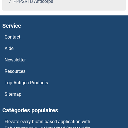
PPP2R1B Anticorps
PPP1R37 Anticorps
PPP1R36 Anticorps
Service
PPP1R35 Anticorps
Contact
PPP1R27 Anticorps
Aide
Newsletter
PPP1R2 Anticorps
Resources
PPP1R1C Anticorps
Top Antigen Products
PPP1R1A Anticorps
Sitemap
PPP1R16B Anticorps
Catégories populaires
PPP1R16A Anticorps
Elevate every biotin-based application with