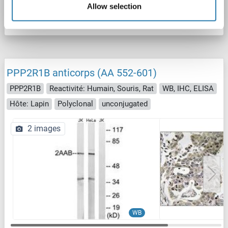
Allow selection
Fiche technique
Détails
PPP2R1B anticorps (AA 552-601)
PPP2R1B
Reactivité: Humain, Souris, Rat
WB, IHC, ELISA
Hôte: Lapin
Polyclonal
unconjugated
2 images
WB