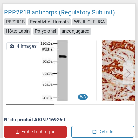
PPP2R1B anticorps (Regulatory Subunit)
PPP2R1B
Reactivité: Humain
WB, IHC, ELISA
Hôte: Lapin
Polyclonal
unconjugated
4 images
WB
N° du produit ABIN7169260
Fiche technique
Détails