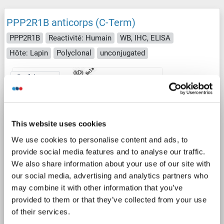
PPP2R1B anticorps (C-Term)
PPP2R1B
Reactivité: Humain
WB, IHC, ELISA
Hôte: Lapin
Polyclonal
unconjugated
1 image
This website uses cookies
We use cookies to personalise content and ads, to
provide social media features and to analyse our traffic.
WB
We also share information about your use of our site with
our social media, advertising and analytics partners who
may combine it with other information that you’ve
N° du produit ABIN7185438
provided to them or that they’ve collected from your use
of their services.
Fiche technique
Détails