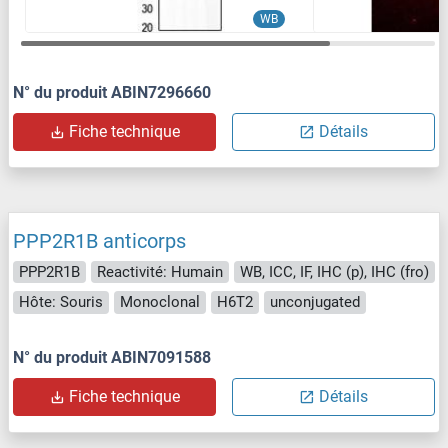
WB
N° du produit ABIN7296660
Fiche technique
Détails
PPP2R1B anticorps
PPP2R1B
Reactivité: Humain
WB, ICC, IF, IHC (p), IHC (fro)
Hôte: Souris
Monoclonal
H6T2
unconjugated
N° du produit ABIN7091588
Fiche technique
Détails