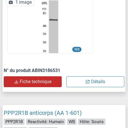
1 image
WB
N° du produit ABIN3186531
Fiche technique
Détails
PPP2R1B anticorps (AA 1-601)
PPP2R1B
Reactivité: Humain
WB
Hôte: Souris