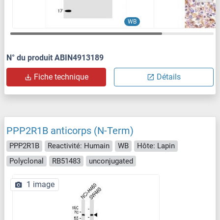
WB
N° du produit ABIN4913189
Fiche technique
Détails
PPP2R1B anticorps (N-Term)
PPP2R1B
Reactivité: Humain
WB
Hôte: Lapin
Polyclonal
RB51483
unconjugated
1 image