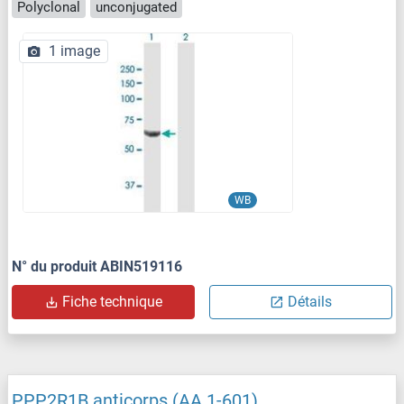
Polyclonal
unconjugated
1 image
WB
N° du produit ABIN519116
Fiche technique
Détails
PPP2R1B anticorps (AA 1-601)