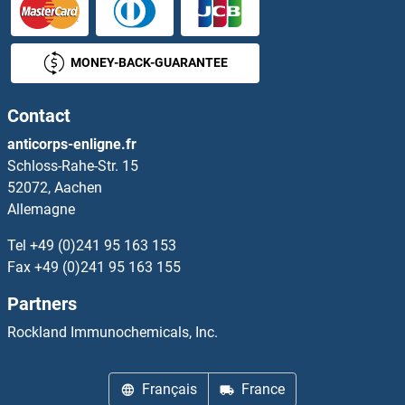
PPP2R5B Anticorps
PPP2R5C Anticorps
MONEY-BACK-GUARANTEE
PPP3CA Anticorps
Contact
PPP3CB Anticorps
anticorps-enligne.fr
Schloss-Rahe-Str. 15
PPP3CC Anticorps
52072, Aachen
Allemagne
PPP3R1 Anticorps
Tel
+49 (0)241 95 163 153
PPP4C Anticorps
Fax
+49 (0)241 95 163 155
Partners
PPP4R1 Anticorps
Rockland Immunochemicals, Inc.
PPP4R4 Anticorps
Français
France
PPP6C Anticorps