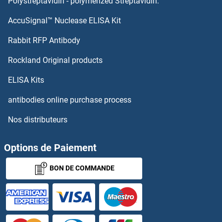
Polystreptavidin - polymerized Streptavidin.
PPP1R15B Anticorps
AccuSignal™ Nuclease ELISA Kit
PPP2R2A Anticorps
Rabbit RFP Antibody
PPP2R2B Anticorps
Rockland Original products
PPP2R2C Anticorps
ELISA Kits
antibodies online purchase process
PPP2R2D Anticorps
Nos distributeurs
PPP2R3A Anticorps
Options de Paiement
PPP2R3B Anticorps
BON DE COMMANDE
PPP2R3C Anticorps
PPP2R4 Anticorps