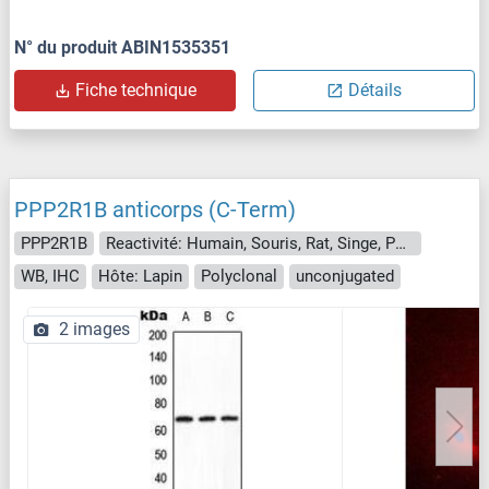
N° du produit ABIN1535351
Fiche technique
Détails
PPP2R1B anticorps (C-Term)
PPP2R1B
Reactivité: Humain, Souris, Rat, Singe, Porc
WB, IHC
Hôte: Lapin
Polyclonal
unconjugated
2 images