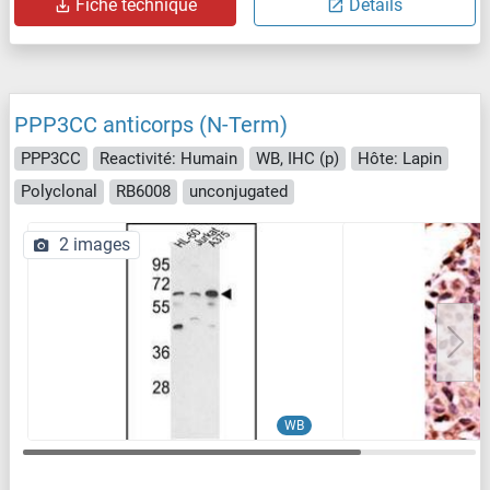
Fiche technique
Détails
PPP3CC anticorps (N-Term)
PPP3CC
Reactivité: Humain
WB, IHC (p)
Hôte: Lapin
Polyclonal
RB6008
unconjugated
2 images
WB