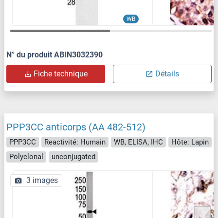
WB
N° du produit ABIN3032390
Fiche technique
Détails
PPP3CC anticorps (AA 482-512)
PPP3CC
Reactivité: Humain
WB, ELISA, IHC
Hôte: Lapin
Polyclonal
unconjugated
3 images