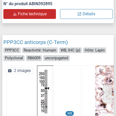
N° du produit ABIN392895
Fiche technique
Détails
PPP3CC anticorps (C-Term)
PPP3CC
Reactivité: Humain
WB, IHC (p)
Hôte: Lapin
Polyclonal
RB6009
unconjugated
2 images
WB