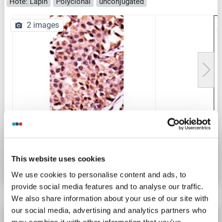
Hôte: Lapin
Polyclonal
unconjugated
2 images
N° du produit ABIN360812
This website uses cookies
Fiche technique
Détails
We use cookies to personalise content and ads, to
provide social media features and to analyse our traffic.
We also share information about your use of our site with
our social media, advertising and analytics partners who
PPP3CC anticorps (C-Term)
may combine it with other information that you’ve