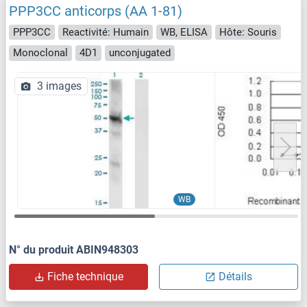
PPP3CC anticorps (AA 1-81)
PPP3CC
Reactivité: Humain
WB, ELISA
Hôte: Souris
Monoclonal
4D1
unconjugated
3 images
WB
N° du produit ABIN948303
Fiche technique
Détails