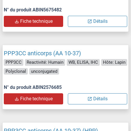
N° du produit ABIN5675482
Fiche technique
Détails
PPP3CC anticorps (AA 10-37)
PPP3CC
Reactivité: Humain
WB, ELISA, IHC
Hôte: Lapin
Polyclonal
unconjugated
N° du produit ABIN2576685
Fiche technique
Détails
PPP3CC anticorps (AA 10-37) (HRP)