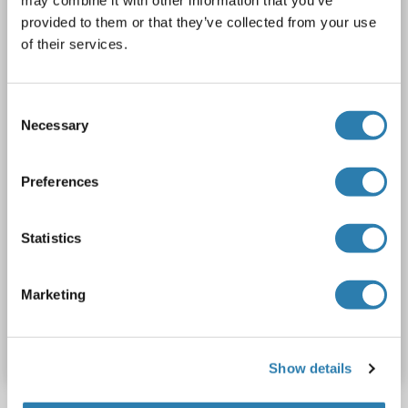
PPP3CC
Reactivité: Humain
WB, IHC (p), EIA
provided to them or that they’ve collected from your use
of their services.
Hôte: Lapin
Polyclonal
unconjugated
2 images
Consent
Necessary
Selection
Preferences
Statistics
Marketing
N° du produit ABIN360813
Fiche technique
Détails
Show details