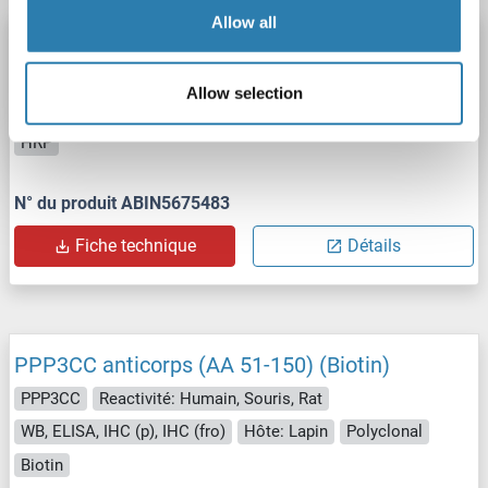
Allow all
PPP3CC anticorps (AA 51-150) (HRP)
PPP3CC
Reactivité: Humain, Souris, Rat
Allow selection
WB, ELISA, IHC (p), IHC (fro)
Hôte: Lapin
Polyclonal
HRP
N° du produit ABIN5675483
Fiche technique
Détails
PPP3CC anticorps (AA 51-150) (Biotin)
PPP3CC
Reactivité: Humain, Souris, Rat
WB, ELISA, IHC (p), IHC (fro)
Hôte: Lapin
Polyclonal
Biotin