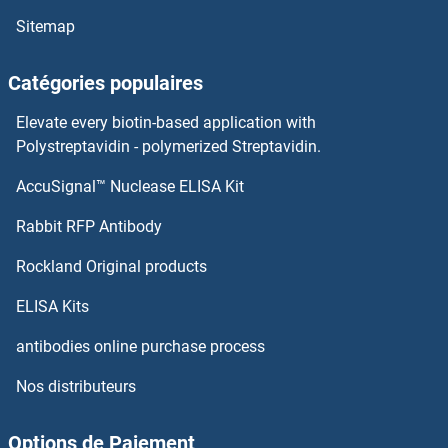
PPP1R9B Anticorps
Sitemap
PPP1R9A Anticorps
Catégories populaires
PPP1R8 Anticorps
Elevate every biotin-based application with
Polystreptavidin - polymerized Streptavidin.
PPP1R7 Anticorps
AccuSignal™ Nuclease ELISA Kit
PPP3R1 Anticorps
Rabbit RFP Antibody
PPP4C Anticorps
Rockland Original products
PPP4R1 Anticorps
ELISA Kits
antibodies online purchase process
PPP4R4 Anticorps
Nos distributeurs
PPP6C Anticorps
Options de Paiement
PPP6R3 Anticorps