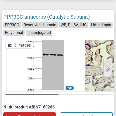
PPP3CC anticorps (Catalytic Subunit)
PPP3CC
Reactivité: Humain
WB, ELISA, IHC
Hôte: Lapin
Polyclonal
unconjugated
3 images
WB
N° du produit ABIN7169286