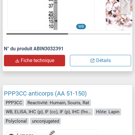
WB
N° du produit ABIN3032391
Fiche technique
Détails
PPP3CC anticorps (AA 51-150)
PPP3CC
Reactivité: Humain, Souris, Rat
WB, ELISA, IHC (p), IF (cc), IF (p), IHC (fro), ICC
Hôte: Lapin
Polyclonal
unconjugated