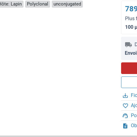
Hôte: Lapin
Polyclonal
unconjugated
789
Plus 
100 
D
Envoi
Fi
Aj
Po
Ob