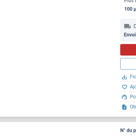
Plus 
100 
D
Envoi
Fi
Aj
Po
Ob
N° du 