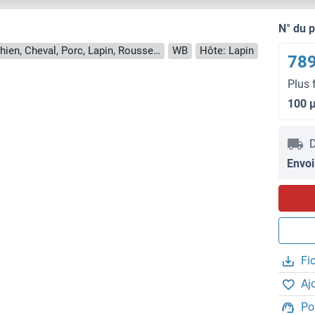
N° du 
Reactivité: Humain, Boeuf (Vache), Chien, Cheval, Porc, Lapin, Roussette (Chauve-souris)
WB
Hôte: Lapin
789
Plus 
100 
D
Envoi
Fi
Aj
Po