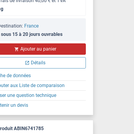
frais de livraison 40,00 € et TVA
μg
estination:
France
 sous 15 à 20 jours ouvrables
Ajouter au panier
Détails
che de données
outer aux Liste de comparaison
ser une question technique
tenir un devis
produit ABIN6741785