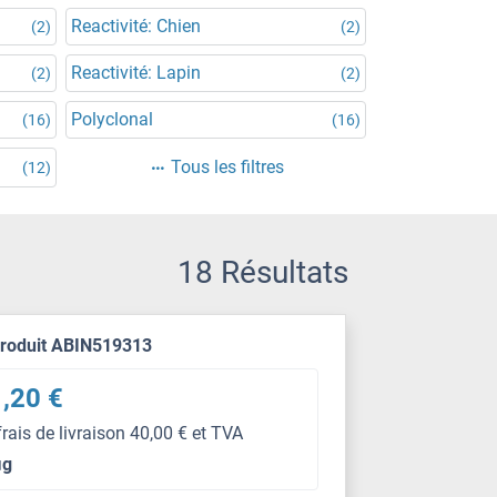
Reactivité: Chien
(2)
(2)
Reactivité: Lapin
(2)
(2)
Polyclonal
(16)
(16)
Tous les filtres
(12)
18 Résultats
produit ABIN519313
,20 €
frais de livraison 40,00 € et TVA
μg