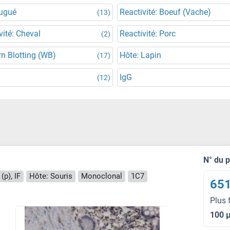
jugué
Reactivité: Boeuf (Vache)
(13)
vité: Cheval
Reactivité: Porc
(2)
n Blotting (WB)
Hôte: Lapin
(17)
IgG
(12)
N° du 
(p), IF
Hôte: Souris
Monoclonal
1C7
651
Plus 
100 