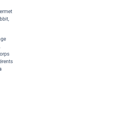
permet
bbit,
age
.
corps
érents
s