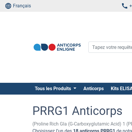
Français
+
Tous les Produits
Anticorps
Kits ELIS
PRRG1 Anticorps
(Proline Rich Gla (G-Carboxyglutamic Acid) 1 (
Choisissez l’un des
18 anticorps PRRG1
de notre