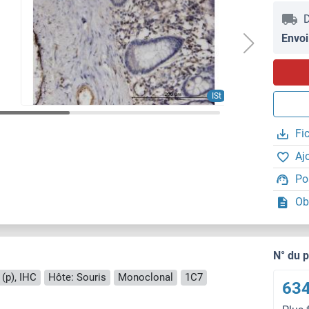
D
Envoi
ISt
Fi
Aj
Po
Ob
N° du 
(p), IHC
Hôte: Souris
Monoclonal
1C7
634