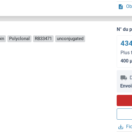
Ob
N° du 
in
Polyclonal
RB33471
unconjugated
434
Plus 
400 
D
Envoi
Fi