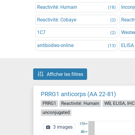
Reactivité: Humain
Incon
(18)
Reactivité: Cobaye
Reacti
(2)
1C7
Wester
(2)
antibodies-online
ELISA
(13)
Afficher les filtres
PRRG1 anticorps (AA 22-81)
PRRG1
Reactivité: Humain
WB, ELISA, IHC 
unconjugated
3 images