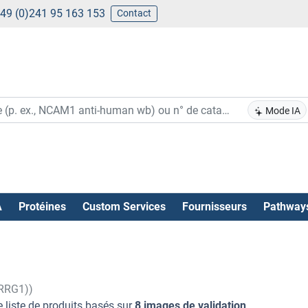
49 (0)241 95 163 153
Contact
Mode IA
A
Protéines
Custom Services
Fournisseurs
Pathway
PRRG1))
 liste de produits basés sur
8 images de validation
.