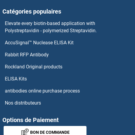
Catégories populaires
PRPH2 Anticorps
Elevate every biotin-based application with
PRPF8 Anticorps
Polystreptavidin - polymerized Streptavidin.
AccuSignal™ Nuclease ELISA Kit
PRPF4B Anticorps
Rabbit RFP Antibody
PRSS16 Anticorps
Rockland Original products
PRSS2 Anticorps
ELISA Kits
PRSS2 Anticorps
antibodies online purchase process
Nos distributeurs
PRSS21 Anticorps
PRSS22 Anticorps
Options de Paiement
BON DE COMMANDE
PRSS23 Anticorps