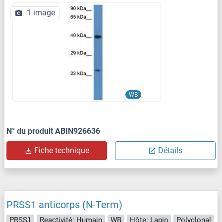
1 image
WB
N° du produit ABIN926636
Fiche technique
Détails
PRSS1 anticorps (N-Term)
PRSS1
Reactivité: Humain
WB
Hôte: Lapin
Polyclonal