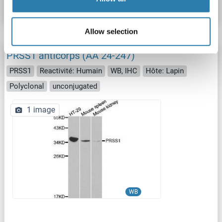
Fiche technique
Détails
Allow selection
PRSS1 anticorps (AA 24-247)
PRSS1
Reactivité: Humain
WB, IHC
Hôte: Lapin
Polyclonal
unconjugated
1 image
WB