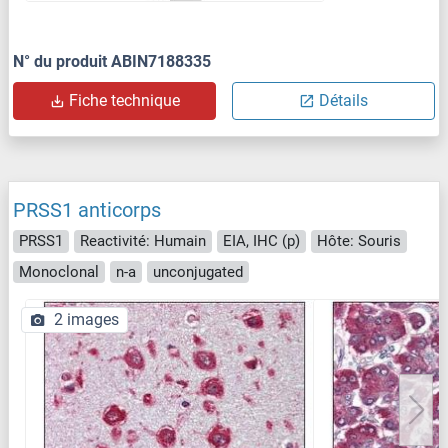
N° du produit ABIN7188335
Fiche technique
Détails
PRSS1 anticorps
PRSS1
Reactivité: Humain
EIA, IHC (p)
Hôte: Souris
Monoclonal
n-a
unconjugated
2 images