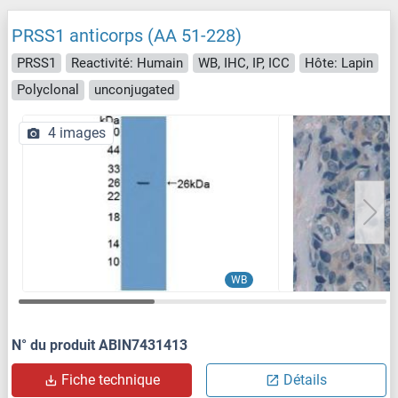
PRSS1 anticorps (AA 51-228)
PRSS1
Reactivité: Humain
WB, IHC, IP, ICC
Hôte: Lapin
Polyclonal
unconjugated
4 images
WB
N° du produit ABIN7431413
Fiche technique
Détails