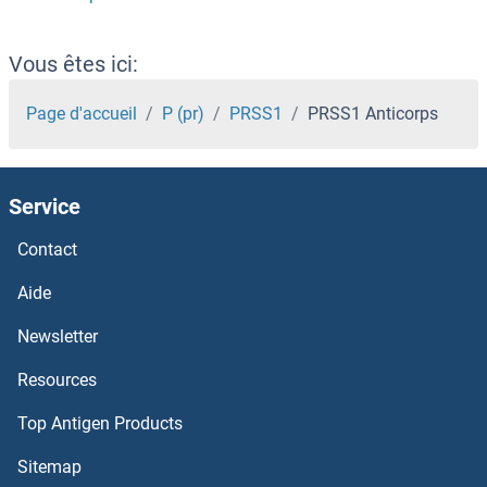
PRR7 Anticorps
PRR5L Anticorps
Vous êtes ici:
PRR5 Anticorps
Page d'accueil
P (pr)
PRSS1
PRSS1 Anticorps
PRR4 Anticorps
Service
PRR3 Anticorps
Contact
PRR14 Anticorps
Aide
PRPSAP2 Anticorps
Newsletter
Resources
PRPSAP1 Anticorps
Top Antigen Products
PRPS2 Anticorps
Sitemap
PRPS1L1 Anticorps