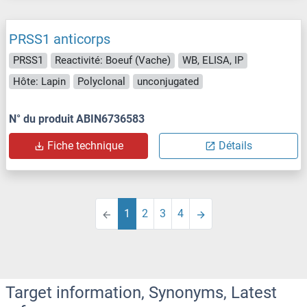
PRSS1 anticorps
PRSS1
Reactivité: Boeuf (Vache)
WB, ELISA, IP
Hôte: Lapin
Polyclonal
unconjugated
N° du produit ABIN6736583
Fiche technique
Détails
1
2
3
4
Target information, Synonyms, Latest