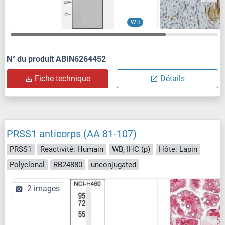
WB
N° du produit ABIN6264452
Fiche technique
Détails
PRSS1 anticorps (AA 81-107)
PRSS1
Reactivité: Humain
WB, IHC (p)
Hôte: Lapin
Polyclonal
RB24880
unconjugated
2 images