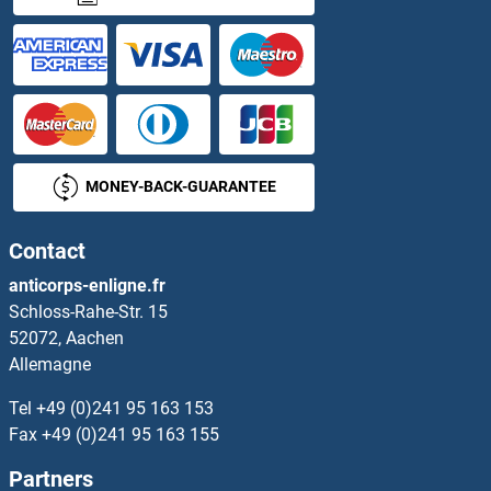
PRSS27 Anticorps
Prss29 Anticorps
PRSS3 Anticorps
MONEY-BACK-GUARANTEE
PRSS33 Anticorps
Contact
PRSS35 Anticorps
anticorps-enligne.fr
Schloss-Rahe-Str. 15
PRSS36 Anticorps
52072, Aachen
Allemagne
PRSS50 Anticorps
Tel
+49 (0)241 95 163 153
PRSS53 Anticorps
Fax
+49 (0)241 95 163 155
Partners
PRSS55 Anticorps