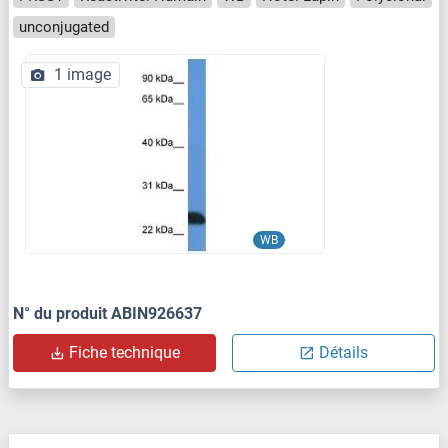
unconjugated
1 image
WB
N° du produit ABIN926637
Fiche technique
Détails