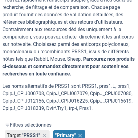
recherche, de filtrage et de comparaison. Chaque page
produit fournit des données de validation détaillées, des
références bibliographiques et des retours d’utilisateurs.
Contrairement aux ressources dédiées uniquement à la
comparaison, vous pouvez acheter directement les anticorps
sur notre site. Choisissez parmi des anticorps polyclonaux,
monoclonaux ou recombinants PRSS1, issus de différents
hôtes tels que Rabbit, Mouse, Sheep.
Parcourez nos produits
ci-dessous et commandez directement pour soutenir vos
recherches en toute confiance.
Les noms alternatifs de PRSS1 sont PRSS1, prss1.L, prss1,
CpipJ_CPIJ000708, CpipJ_CPIJ007079, CpipJ_CPIJ007080,
CpipJ_CPIJ012156, CpipJ_CPIJ016225, CpipJ_CPIJ016619,
CpipJ_CPIJ018339, Dvir\Try1, trp-i, Prss1.
Filtres sélectionnés
Target
"PRSS1"
"Primary"