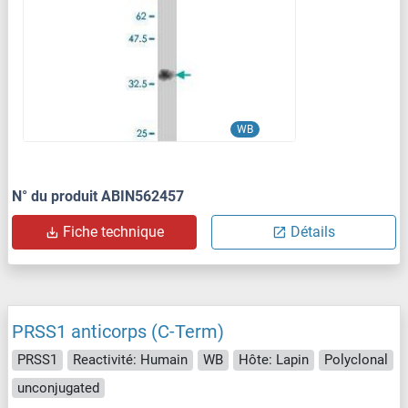
WB
N° du produit ABIN562457
Fiche technique
Détails
PRSS1 anticorps (C-Term)
PRSS1
Reactivité: Humain
WB
Hôte: Lapin
Polyclonal
unconjugated