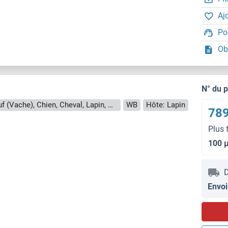
Aj
Po
Ob
N° du 
Reactivité: Humain, Souris, Rat, Boeuf (Vache), Chien, Cheval, Lapin, Cobaye, Porc, Singe
WB
Hôte: Lapin
789
Plus 
100 
D
Envoi