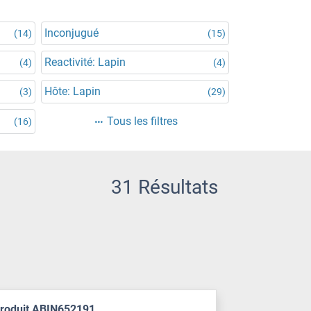
Inconjugué
(14)
(15)
Reactivité: Lapin
(4)
(4)
Hôte: Lapin
(3)
(29)
Tous les filtres
(16)
31 Résultats
produit ABIN652191