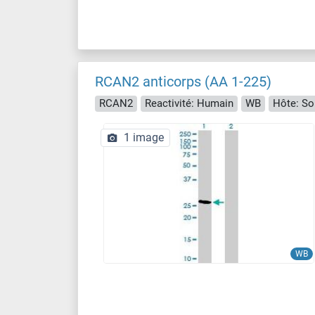
RCAN2 anticorps (AA 1-225)
RCAN2
Reactivité: Humain
WB
Hôte: So
1 image
WB