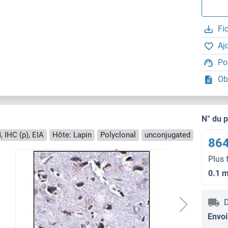
Fi
Aj
Po
Ob
N° du 
 IHC (p), EIA
Hôte: Lapin
Polyclonal
unconjugated
864
Plus 
0.1 
D
Envoi