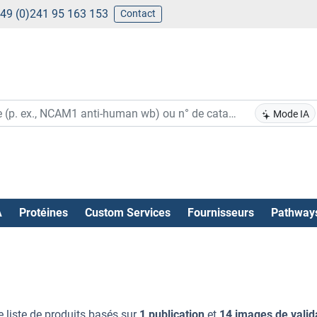
49 (0)241 95 163 153
Contact
Mode IA
A
Protéines
Custom Services
Fournisseurs
Pathway
e liste de produits basés sur
1 publication
et
14 images de valid