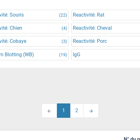
vité: Souris
Reactivité: Rat
(22)
vité: Chien
Reactivité: Cheval
(4)
vité: Cobaye
Reactivité: Porc
(3)
n Blotting (WB)
IgG
(19)
1
2
N° du 