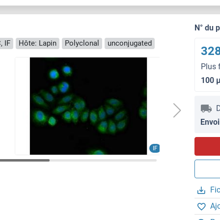
N° du 
, IF
Hôte: Lapin
Polyclonal
unconjugated
328
Plus 
100 
D
Envoi
IF
Fi
Aj