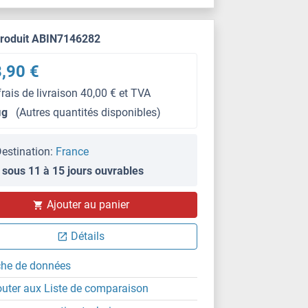
produit ABIN7146282
,90 €
frais de livraison 40,00 € et TVA
μg
(Autres quantités disponibles)
estination:
France
 sous 11 à 15 jours ouvrables
IHC
Ajouter au panier
Détails
che de données
outer aux Liste de comparaison