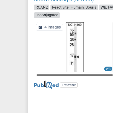
RCAN2
Reactivité: Humain, Souris
WB, FAC
unconjugated
4 images
WB
1 reference