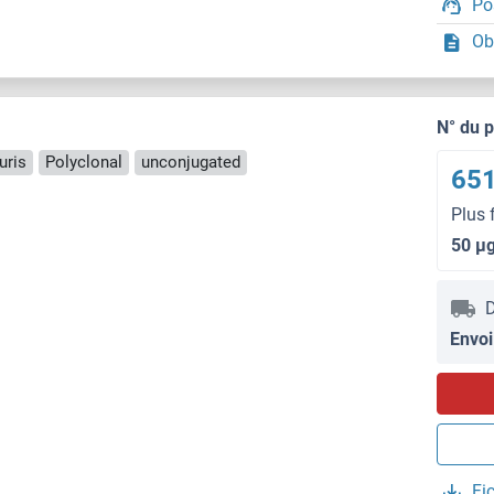
Po
Ob
N° du 
uris
Polyclonal
unconjugated
651
Plus 
50 μ
D
Envoi
Fi