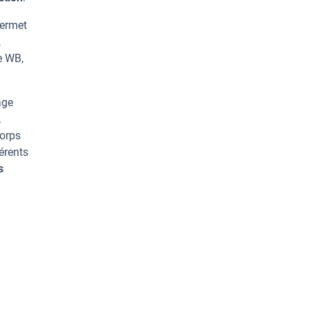
permet
,
e WB,
age
.
corps
érents
s