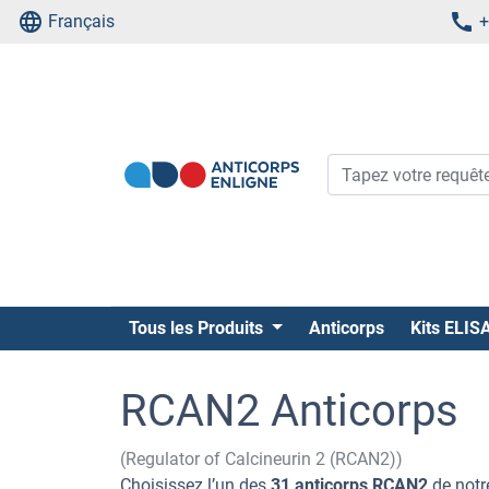
Français
+
Tous les Produits
Anticorps
Kits ELIS
RCAN2 Anticorps
(Regulator of Calcineurin 2 (RCAN2))
Choisissez l’un des
31 anticorps RCAN2
de notr