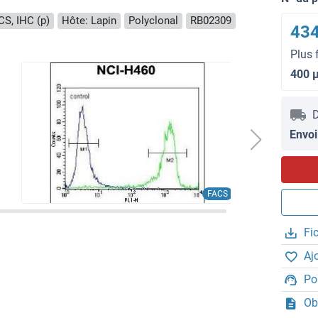
S, IHC (p)
Hôte: Lapin
Polyclonal
RB02309
434
Plus 
400 
D
Envoi
FACS
Fi
Aj
Po
Ob