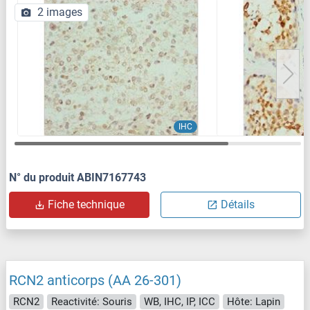
2 images
IHC
N° du produit ABIN7167743
Fiche technique
Détails
RCN2 anticorps (AA 26-301)
RCN2
Reactivité: Souris
WB, IHC, IP, ICC
Hôte: Lapin