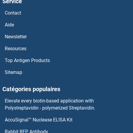
Service
RCAN2 Anticorps
Contact
RCAN1 Anticorps
Aide
RC3H1 Anticorps
Newsletter
Resources
RBX1 Anticorps
Top Antigen Products
RBPMS2 Anticorps
Sitemap
RBPMS Anticorps
Catégories populaires
RBPJL Anticorps
Elevate every biotin-based application with
RBPJ Anticorps
Polystreptavidin - polymerized Streptavidin.
AccuSignal™ Nuclease ELISA Kit
RBP7 Anticorps
Rabbit RFP Antibody