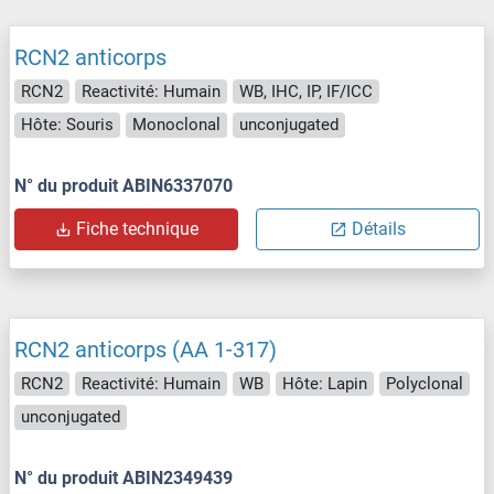
RCN2 anticorps
RCN2
Reactivité: Humain
WB, IHC, IP, IF/ICC
Hôte: Souris
Monoclonal
unconjugated
N° du produit ABIN6337070
Fiche technique
Détails
RCN2 anticorps (AA 1-317)
RCN2
Reactivité: Humain
WB
Hôte: Lapin
Polyclonal
unconjugated
N° du produit ABIN2349439