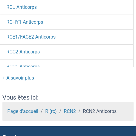
RCL Anticorps
RCHY1 Anticorps
RCE1/FACE2 Anticorps
RCC2 Anticorps
RCC1 Anticorps
RCBTB2 Anticorps
RCBTB1 Anticorps
Vous êtes ici:
RCAS1 Anticorps
Page d'accueil
R (rc)
RCN2
RCN2 Anticorps
RCAN3 Anticorps