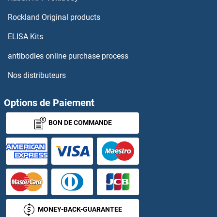
RCN3 Anticorps
Rockland Original products
Rcor2 Anticorps
ELISA Kits
RCOR3 Anticorps
antibodies online purchase process
Nos distributeurs
RCSD1 Anticorps
RD3 Anticorps
Options de Paiement
BON DE COMMANDE
RDBP Anticorps
RDH10 Anticorps
RDH11 Anticorps
RDH12 Anticorps
MONEY-BACK-GUARANTEE