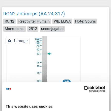
RCN2 anticorps (AA 24-317)
RCN2
Reactivité: Humain
WB, ELISA
Hôte: Souris
Monoclonal
2B12
unconjugated
1 image
WB
N° du produit ABIN519694
This website uses cookies
Fiche technique
Détails