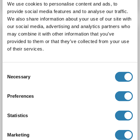
We use cookies to personalise content and ads, to
provide social media features and to analyse our traffic.
We also share information about your use of our site with
our social media, advertising and analytics partners who
RCN2 anticorps (AA 1-317)
may combine it with other information that you’ve
provided to them or that they’ve collected from your use
RCN2
Reactivité: Humain
WB
Hôte: Souris
Polyclonal
of their services.
unconjugated
1 image
Consent
Necessary
Selection
Preferences
Statistics
WB
Marketing