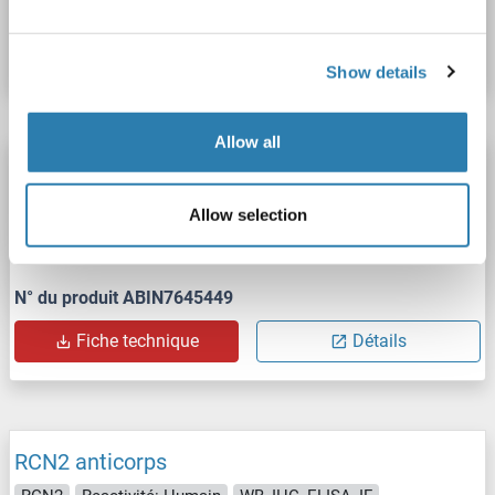
N° du produit ABIN519692
Fiche technique
Détails
Show details
Allow all
RCN2 anticorps
RCN2
Reactivité: Souris
WB, IHC, IP, ICC
Hôte: Lapin
Allow selection
Polyclonal
unconjugated
N° du produit ABIN7645449
Fiche technique
Détails
RCN2 anticorps