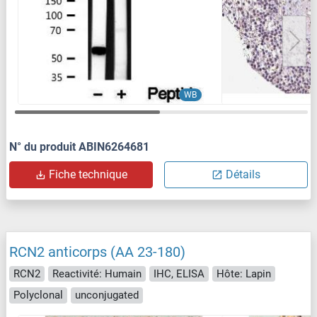
WB
N° du produit ABIN6264681
Fiche technique
Détails
RCN2 anticorps (AA 23-180)
RCN2
Reactivité: Humain
IHC, ELISA
Hôte: Lapin
Polyclonal
unconjugated