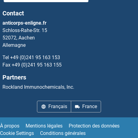
RDH13 Anticorps
Contact
RDH16 Anticorps
anticorps-enligne.fr
Schloss-Rahe-Str. 15
RDH8 Anticorps
52072, Aachen
Allemagne
RDM1 Anticorps
Tel
+49 (0)241 95 163 153
REC8 Anticorps
Fax
+49 (0)241 95 163 155
Partners
Receptor Accessory Protein 1 Anticorps
Rockland Immunochemicals, Inc.
Receptor Accessory Protein 4 Anticorps
Français
France
RECK Anticorps
Recoverin Anticorps
À propos
Mentions légales
Protection des données
Cookie Settings
Conditions générales
RecQ Protein-Like (DNA Helicase Q1-Like) Anticorps