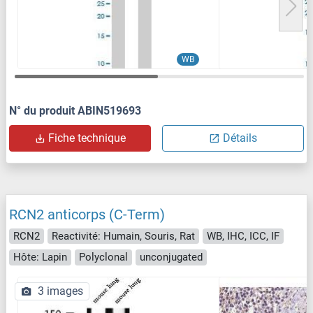
WB
N° du produit ABIN519693
Fiche technique
Détails
RCN2 anticorps (C-Term)
RCN2
Reactivité: Humain, Souris, Rat
WB, IHC, ICC, IF
Hôte: Lapin
Polyclonal
unconjugated
3 images