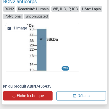
RCN2 anticorps
RCN2
Reactivité: Humain
WB, IHC, IP, ICC
Hôte: Lapin
Polyclonal
unconjugated
1 image
WB
N° du produit ABIN7436435
Fiche technique
Détails