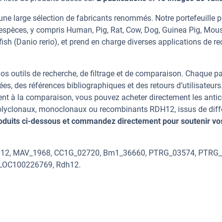
ne large sélection de fabricants renommés. Notre portefeuille 
espèces, y compris Human, Pig, Rat, Cow, Dog, Guinea Pig, Mous
sh (Danio rerio), et prend en charge diverses applications de r
os outils de recherche, de filtrage et de comparaison. Chaque p
ées, des références bibliographiques et des retours d’utilisateurs
nt à la comparaison, vous pouvez acheter directement les anti
 polyclonaux, monoclonaux ou recombinants RDH12, issus de diff
oduits ci-dessous et commandez directement pour soutenir vo
rdh12, MAV_1968, CC1G_02720, Bm1_36660, PTRG_03574, PTRG
LOC100226769, Rdh12.