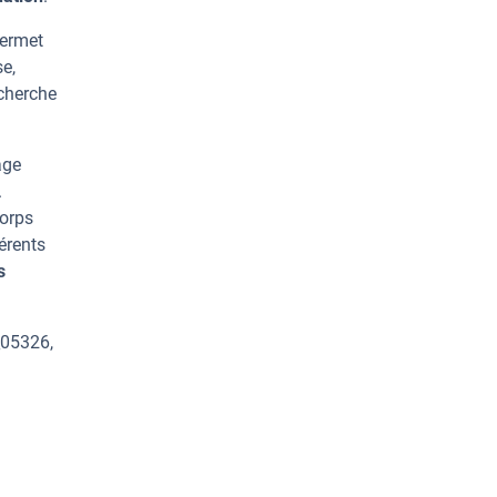
permet
e,
echerche
age
.
corps
érents
s
_05326,