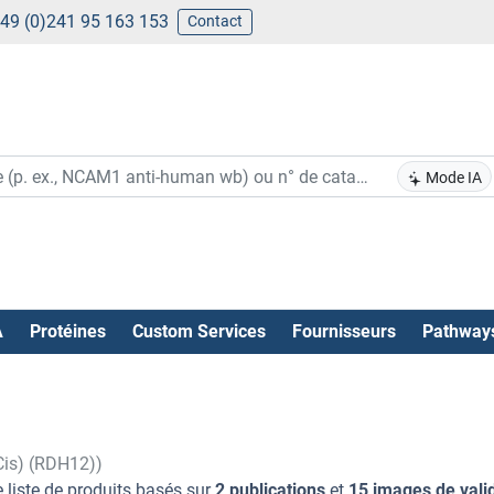
49 (0)241 95 163 153
Contact
Mode IA
A
Protéines
Custom Services
Fournisseurs
Pathway
Cis) (RDH12))
 liste de produits basés sur
2 publications
et
15 images de vali