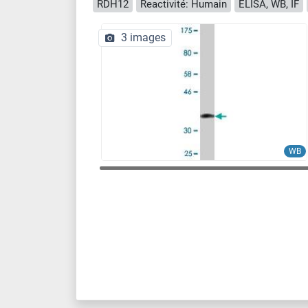
RDH12
Reactivité: Humain
ELISA, WB, IF
3 images
WB