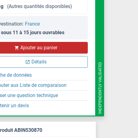
μg
(Autres quantités disponibles)
estination:
France
 sous 11 à 15 jours ouvrables
IHC
Ajouter au panier
Détails
INDEPENDENTLY VALIDATED
che de données
outer aux Liste de comparaison
ser une question technique
tenir un devis
produit ABIN530870