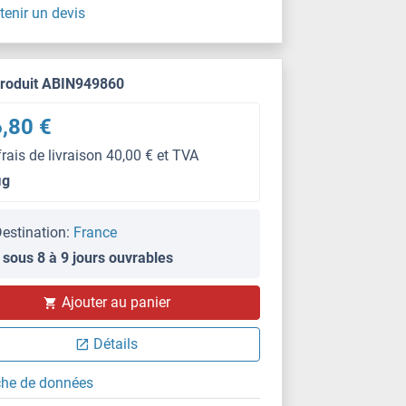
tenir un devis
produit ABIN949860
,80 €
frais de livraison 40,00 € et TVA
μg
estination:
France
 sous 8 à 9 jours ouvrables
Ajouter au panier
Détails
che de données