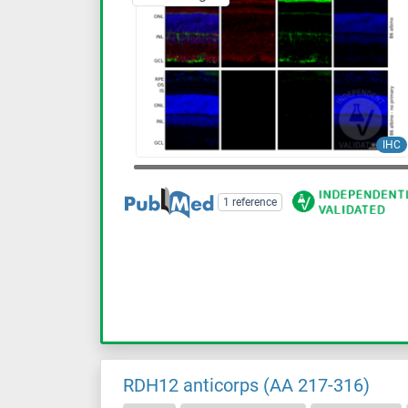
IHC
1 reference
RDH12 anticorps (AA 217-316)