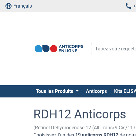
Français
+
Tous les Produits
Anticorps
Kits ELIS
RDH12 Anticorps
(Retinol Dehydrogenase 12 (All-Trans/9-Cis/11-
Choisissez l’un des
19 anticorps RDH12
de notre