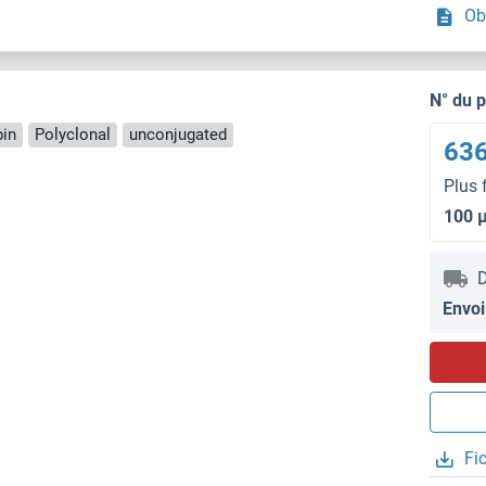
Ob
N° du 
pin
Polyclonal
unconjugated
636
Plus 
100 
D
Envoi
Fi