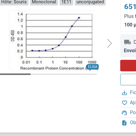
Hôte: Souris
Monoclonal
1E11
unconjugated
651
Plus 
100 
D
Envoi
ELISA
Fi
Aj
Po
Ob