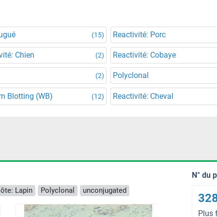
jugué
Reactivité: Porc
(15)
vité: Chien
Reactivité: Cobaye
(2)
Polyclonal
(2)
n Blotting (WB)
Reactivité: Cheval
(12)
N° du 
ôte: Lapin
Polyclonal
unconjugated
328
Plus 