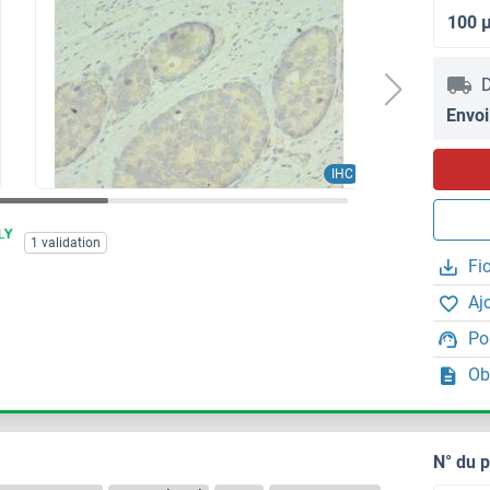
100 
D
Envoi
IHC
1 validation
Fi
Aj
Po
Ob
N° du 