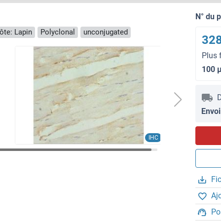
N° du 
ôte: Lapin
Polyclonal
unconjugated
328
Plus 
100 
D
Envoi
IHC
Fi
Aj
Po