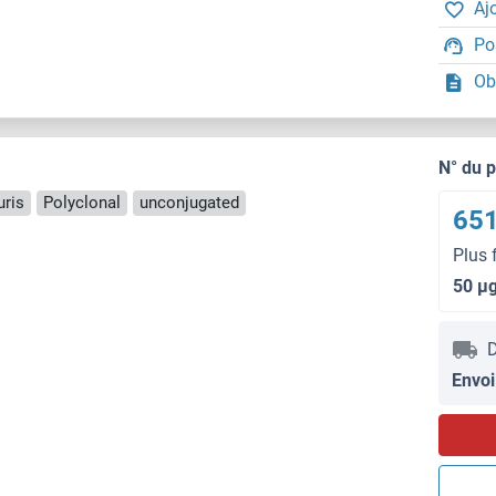
Aj
Po
Ob
N° du 
uris
Polyclonal
unconjugated
651
Plus 
50 μ
D
Envoi