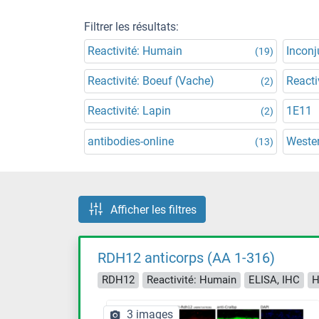
Filtrer les résultats:
Reactivité: Humain
Incon
(19)
Reactivité: Boeuf (Vache)
Reacti
(2)
Reactivité: Lapin
1E11
(2)
antibodies-online
Wester
(13)
Afficher les filtres
RDH12 anticorps (AA 1-316)
RDH12
Reactivité: Humain
ELISA, IHC
H
3 images