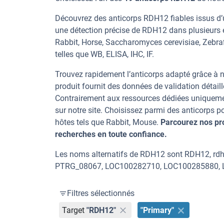
Découvrez des anticorps RDH12 fiables issus d’u
une détection précise de RDH12 dans plusieurs 
Rabbit, Horse, Saccharomyces cerevisiae, Zebrafi
telles que WB, ELISA, IHC, IF.
Trouvez rapidement l’anticorps adapté grâce à n
produit fournit des données de validation détaill
Contrairement aux ressources dédiées uniqueme
sur notre site. Choisissez parmi des anticorps
hôtes tels que Rabbit, Mouse.
Parcourez nos pr
recherches en toute confiance.
Les noms alternatifs de RDH12 sont RDH12, 
PTRG_08067, LOC100282710, LOC100285880, 
Filtres sélectionnés
Target
"RDH12"
"Primary"