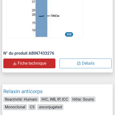
WB
N° du produit ABIN7433276
Fiche technique
Détails
Relaxin anticorps
Reactivité: Humain
IHC, WB, IP, ICC
Hôte: Souris
Monoclonal
C5
unconjugated