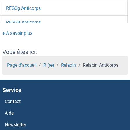
REG3g Anticorps
REG3B Anticorps
REG3A Anticorps
REG1B Anticorps
Vous êtes ici:
REG1A Anticorps
Page d'accueil
R (re)
Relaxin
Relaxin Anticorps
REG1 Anticorps
Service
REEP6 Anticorps
Contact
REEP5 Anticorps
Aide
REEP3 Anticorps
Newsletter