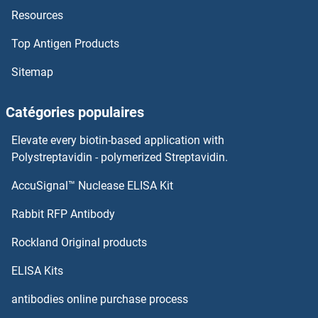
Resources
REEP2 Anticorps
Top Antigen Products
Reelin Anticorps
Sitemap
RED1 Anticorps
Catégories populaires
RECQL5 Anticorps
Elevate every biotin-based application with
RECQL4 Anticorps
Polystreptavidin - polymerized Streptavidin.
AccuSignal™ Nuclease ELISA Kit
RECQL2 Anticorps
Rabbit RFP Antibody
Relaxin 1 Anticorps
Rockland Original products
Relaxin 2 Anticorps
ELISA Kits
Relaxin 3 Anticorps
antibodies online purchase process