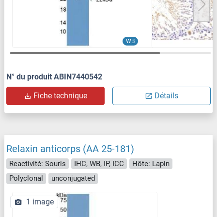
WB
N° du produit ABIN7440542
Fiche technique
Détails
Relaxin anticorps (AA 25-181)
Reactivité: Souris
IHC, WB, IP, ICC
Hôte: Lapin
Polyclonal
unconjugated
1 image