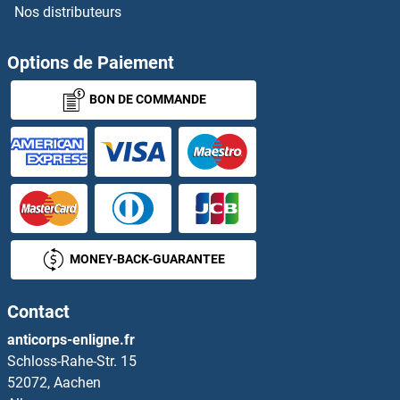
Nos distributeurs
Relaxin 3 Receptor 1 Anticorps
RELB Anticorps
Options de Paiement
BON DE COMMANDE
RELM alpha Anticorps
RELT Anticorps
REM1 Anticorps
REM2 Anticorps
MONEY-BACK-GUARANTEE
RENBP Anticorps
Contact
Renin Anticorps
anticorps-enligne.fr
Schloss-Rahe-Str. 15
RENT1/UPF1 Anticorps
52072, Aachen