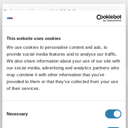
Relaxin anticorps (AA 28-34)
Reactivité: Humain
ELISA
Hôte: Lapin
Polyclonal
unconjugated
This website uses cookies
N° du produit ABIN870773
We use cookies to personalise content and ads, to
provide social media features and to analyse our traffic.
Fiche technique
Détails
We also share information about your use of our site with
our social media, advertising and analytics partners who
may combine it with other information that you’ve
provided to them or that they’ve collected from your use
Relaxin anticorps
of their services.
Reactivité: Porc
IHC, IHC (fro), IHC (p), RIA
Hôte: Lapin
Polyclonal
unconjugated
Consent
Necessary
Selection
N° du produit ABIN870865