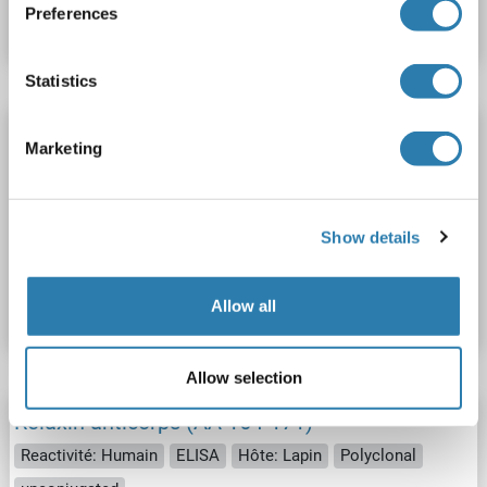
Preferences
Fiche technique
Détails
Statistics
Relaxin anticorps (AA 175-185)
Marketing
Reactivité: Humain
ELISA
Hôte: Lapin
Polyclonal
unconjugated
Show details
N° du produit ABIN870771
Fiche technique
Détails
Allow all
Allow selection
Relaxin anticorps (AA 164-171)
Reactivité: Humain
ELISA
Hôte: Lapin
Polyclonal