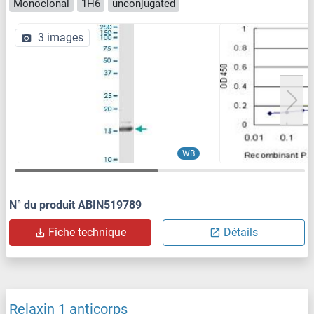
Monoclonal
1H6
unconjugated
3 images
WB
N° du produit ABIN519789
Fiche technique
Détails
Relaxin 1 anticorps