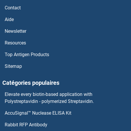
REEP6 Anticorps
Contact
REEP5 Anticorps
Aide
Newsletter
REEP3 Anticorps
Resources
REEP2 Anticorps
Top Antigen Products
Reelin Anticorps
Sitemap
RED1 Anticorps
Catégories populaires
RECQL5 Anticorps
Elevate every biotin-based application with
Polystreptavidin - polymerized Streptavidin.
RECQL4 Anticorps
AccuSignal™ Nuclease ELISA Kit
Relaxin 2 Anticorps
Rabbit RFP Antibody