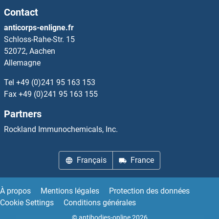
Contact
RENT2/UPF2 Anticorps
anticorps-enligne.fr
Schloss-Rahe-Str. 15
REP15 Anticorps
52072, Aachen
Allemagne
Repetin Anticorps
Tel
+49 (0)241 95 163 153
REPIN1 Anticorps
Fax
+49 (0)241 95 163 155
Partners
Replication Protein A 30 KDa Subunit Anticorps
Rockland Immunochemicals, Inc.
Reprimo Anticorps
Français
France
REPS1 Anticorps
REPS2 Anticorps
À propos
Mentions légales
Protection des données
Cookie Settings
Conditions générales
RER1 Anticorps
© antibodies-online 2026