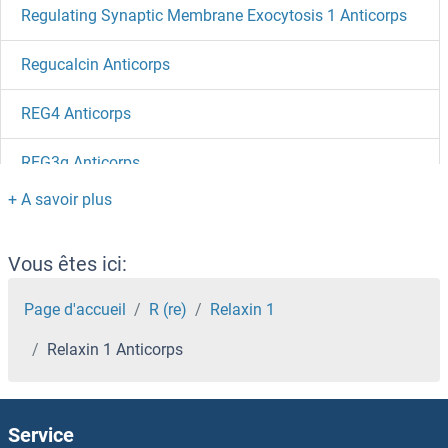
Regulating Synaptic Membrane Exocytosis 1 Anticorps
Regucalcin Anticorps
REG4 Anticorps
REG3g Anticorps
REG3B Anticorps
REG3A Anticorps
Vous êtes ici:
REG1B Anticorps
Page d'accueil
R (re)
Relaxin 1
Relaxin 1 Anticorps
REG1A Anticorps
REG1 Anticorps
Service