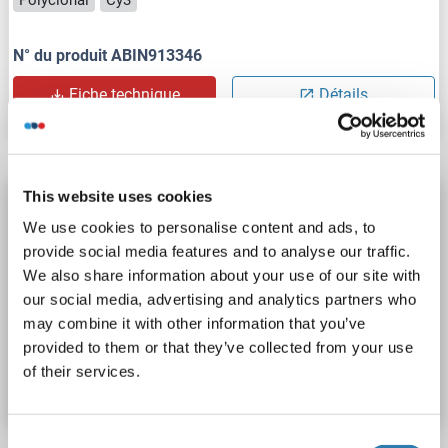
Polyclonal
Cy3
N° du produit ABIN913346
Fiche technique
Détails
This website uses cookies
Relaxin 1 anticorps (AA 51-150) (AbBy Fluor®
555)
We use cookies to personalise content and ads, to
provide social media features and to analyse our traffic.
RLN1
Reactivité: Humain
IF (cc), IF (p)
Hôte: Lapin
We also share information about your use of our site with
Polyclonal
AbBy Fluor® 555
our social media, advertising and analytics partners who
may combine it with other information that you’ve
N° du produit ABIN913345
provided to them or that they’ve collected from your use
of their services.
Fiche technique
Détails
Consent