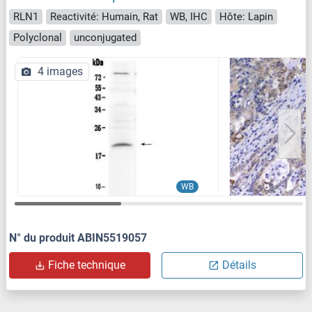
RLN1
Reactivité: Humain, Rat
WB, IHC
Hôte: Lapin
Polyclonal
unconjugated
4 images
WB
N° du produit ABIN5519057
Fiche technique
Détails