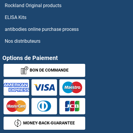
Relaxin 3 Anticorps
Rockland Original products
Relaxin 3 Receptor 1 Anticorps
ELISA Kits
antibodies online purchase process
RELB Anticorps
Nos distributeurs
RELM alpha Anticorps
Options de Paiement
RELT Anticorps
BON DE COMMANDE
REM1 Anticorps
REM2 Anticorps
RENBP Anticorps
Renin Anticorps
MONEY-BACK-GUARANTEE
RENT1/UPF1 Anticorps