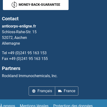
MONEY-BACK-GUARANTEE
REST Kits ELISA
Contact
Ret Proto-Oncogene Kits ELISA
anticorps-enligne.fr
Schloss-Rahe-Str. 15
Retbindin Kits ELISA
52072, Aachen
Allemagne
Reticulon 4 Kits ELISA
Tel
+49 (0)241 95 163 153
Retinal G Protein Coupled Receptor Kits ELISA
Fax
+49 (0)241 95 163 155
Partners
Retinal Outer Segment Membrane Protein 1 Kits ELISA
Rockland Immunochemicals, Inc.
Retinal Pigment Epithelium-Specific Protein 65kDa Kits ELISA
Français
France
Retinaldehyde Binding Protein 1 Kits ELISA
Retinoblastoma 1 Kits ELISA
À propos
Mentions légales
Protection des données