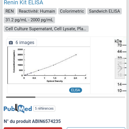
Renin Kit ELISA
REN
Reactivité: Humain
Colorimetric
Sandwich ELISA
31.2 pg/mL - 2000 pg/mL
Cell Culture Supernatant, Cell Lysate, Plasma, Serum, Tissue Homogenate
6 images
ELISA
5 références
N° du produit ABIN6574235