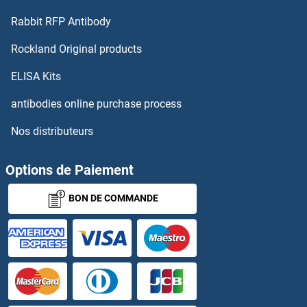
Rabbit RFP Antibody
REP15 Kits ELISA
Rockland Original products
Repetin Kits ELISA
ELISA Kits
REPIN1 Kits ELISA
antibodies online purchase process
Nos distributeurs
Reprimo Kits ELISA
REPS1 Kits ELISA
Options de Paiement
BON DE COMMANDE
REPS2 Kits ELISA
RERE Kits ELISA
RERGL Kits ELISA
Resistin Kits ELISA