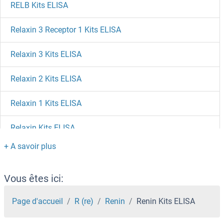
RELB Kits ELISA
Relaxin 3 Receptor 1 Kits ELISA
Relaxin 3 Kits ELISA
Relaxin 2 Kits ELISA
Relaxin 1 Kits ELISA
Relaxin Kits ELISA
Regulator of G-Protein Signaling 5 Kits ELISA
Regucalcin Kits ELISA
Vous êtes ici:
REG4 Kits ELISA
Page d'accueil
R (re)
Renin
Renin Kits ELISA