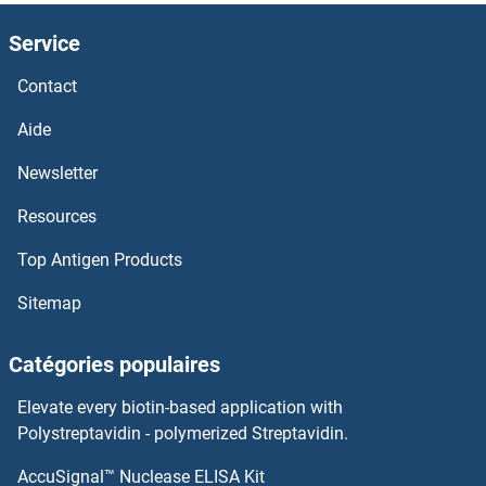
REG3g Kits ELISA
Service
REG3A Kits ELISA
Contact
REG2 Kits ELISA
Aide
REG1B Kits ELISA
Newsletter
Resources
REG1A Kits ELISA
Top Antigen Products
REG1 Kits ELISA
Sitemap
Reelin Kits ELISA
Catégories populaires
RED1 Kits ELISA
Elevate every biotin-based application with
Recoverin Kits ELISA
Polystreptavidin - polymerized Streptavidin.
AccuSignal™ Nuclease ELISA Kit
RECK Kits ELISA