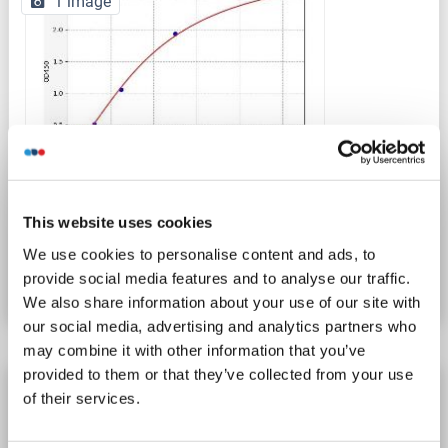
1 image
ELISA
This website uses cookies
N° du produit ABIN6969900
We use cookies to personalise content and ads, to
provide social media features and to analyse our traffic.
Fiche technique
Détails
We also share information about your use of our site with
our social media, advertising and analytics partners who
may combine it with other information that you’ve
provided to them or that they’ve collected from your use
Renin Kit ELISA
of their services.
REN
Reactivité: Souris
Colorimetric
Sandwich ELISA