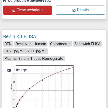
N° du produit ABIN6969902
Fiche technique
Détails
Renin Kit ELISA
REN
Reactivité: Humain
Colorimetric
Sandwich ELISA
31.25 pg/mL - 2000 pg/mL
Plasma, Serum, Tissue Homogenate
1 image