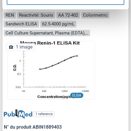
Renin Kit ELISA
REN
Reactivité: Souris
AA 72-402
Colorimetric
Sandwich ELISA
62.5-4000 pg/mL
Cell Culture Supernatant, Plasma (EDTA), Plasma (heparin), Serum
1 image
ELISA
1 reference
N° du produit ABIN1889403