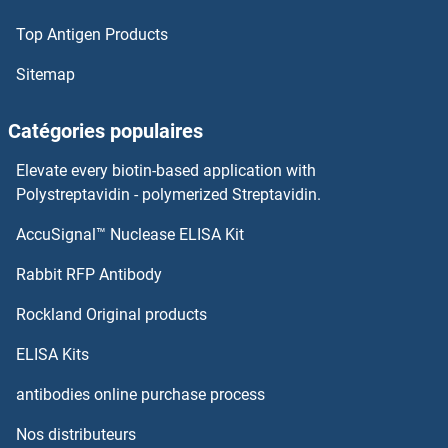
Relaxin 3 Receptor 1 Kits ELISA
Top Antigen Products
Relaxin 3 Kits ELISA
Sitemap
Relaxin 2 Kits ELISA
Catégories populaires
Relaxin 1 Kits ELISA
Elevate every biotin-based application with
Polystreptavidin - polymerized Streptavidin.
Relaxin Kits ELISA
AccuSignal™ Nuclease ELISA Kit
Retinal G Protein Coupled Receptor Kits ELISA
Rabbit RFP Antibody
Retinal Outer Segment Membrane Protein 1 Kits ELISA
Rockland Original products
Retinal Pigment Epithelium-Specific Protein 65kDa Kits ELISA
ELISA Kits
antibodies online purchase process
Retinaldehyde Binding Protein 1 Kits ELISA
Nos distributeurs
Retinoblastoma 1 Kits ELISA