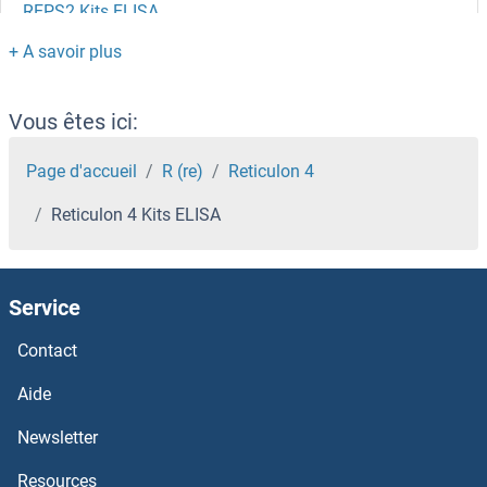
REPS2 Kits ELISA
REPS1 Kits ELISA
Reprimo Kits ELISA
Vous êtes ici:
REPIN1 Kits ELISA
Page d'accueil
R (re)
Reticulon 4
Reticulon 4 Kits ELISA
Repetin Kits ELISA
REP15 Kits ELISA
Service
Renin Kits ELISA
Contact
RELT Kits ELISA
Aide
Newsletter
RELB Kits ELISA
Resources