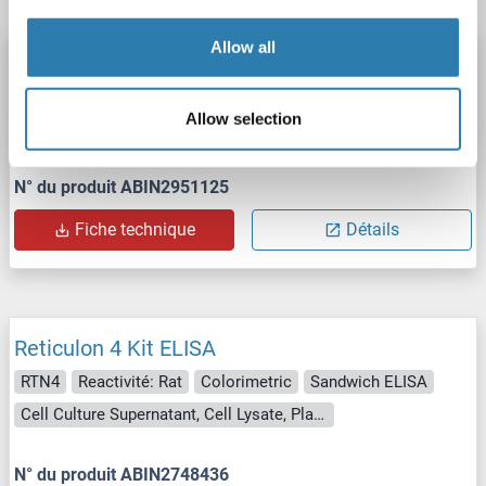
Allow all
Reticulon 4 Kit ELISA
RTN4
Reactivité: Rat
Colorimetric
Sandwich ELISA
Allow selection
0.312 ng/mL - 20 ng/mL
Cell Lysate, Tissue Homogenate
N° du produit ABIN2951125
Fiche technique
Détails
Reticulon 4 Kit ELISA
RTN4
Reactivité: Rat
Colorimetric
Sandwich ELISA
Cell Culture Supernatant, Cell Lysate, Plasma, Serum, Tissue Lysate
N° du produit ABIN2748436