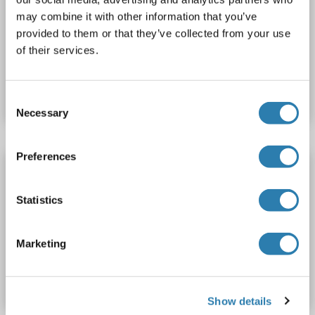
ELISA
may combine it with other information that you’ve
provided to them or that they’ve collected from your use
of their services.
N° du produit ABIN421598
Fiche technique
Détails
Consent
Necessary
Selection
Preferences
Reticulon 4 Kit ELISA
RTN4
Reactivité: Humain
Colorimetric
Sandwich ELISA
Statistics
78 pg/mL - 5000 pg/mL
Cell Lysate, Tissue Homogenate
Marketing
N° du produit ABIN2951124
Fiche technique
Détails
Show details