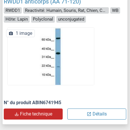
RWDD1 anticorps (AA 71-120)
RWDD1
Reactivité: Humain, Souris, Rat, Chien, Cheval, Lapin, Poisson zèbre (Danio rerio), Roussette (Chauve-souris), Singe, Poulet
WB
Hôte: Lapin
Polyclonal
unconjugated
1 image
N° du produit ABIN6741945
Fiche technique
Détails