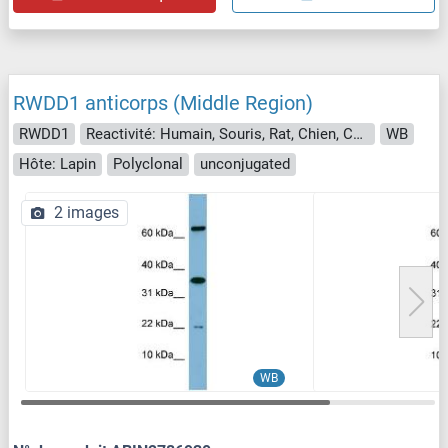
RWDD1 anticorps (Middle Region)
RWDD1
Reactivité: Humain, Souris, Rat, Chien, Cheval, Lapin, Poisson zèbre (Danio rerio), Boeuf (Vache), Cobaye
WB
Hôte: Lapin
Polyclonal
unconjugated
2 images
WB