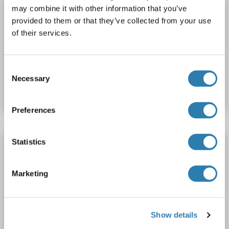
RWDD1 anticorps (AA 38-65) (APC)
may combine it with other information that you’ve
provided to them or that they’ve collected from your use
RWDD1
Reactivité: Humain
WB, ELISA
Hôte: Lapin
of their services.
Polyclonal
APC
Consent
N° du produit ABIN1932367
Necessary
Selection
Fiche technique
Détails
Preferences
Statistics
RWDD1 anticorps (AA 38-65) (HRP)
RWDD1
Reactivité: Humain
WB, ELISA
Hôte: Lapin
Marketing
Polyclonal
HRP
N° du produit ABIN1932371
Show details
Fiche technique
Détails