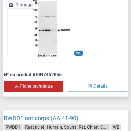
1 image
WB
N° du produit ABIN7452855
Fiche technique
Détails
RWDD1 anticorps (AA 41-90)
RWDD1
Reactivité: Humain, Souris, Rat, Chien, Cheval, Lapin, Poisson zèbre (Danio rerio), Boeuf (Vache), Porc, Roussette (Chauve-souris), Singe
WB