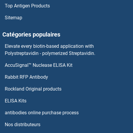
Top Antigen Products
RTP4 Anticorps
Sitemap
RTP3 Anticorps
Catégories populaires
RTP2 Anticorps
Elevate every biotin-based application with
RTP1 Anticorps
Polystreptavidin - polymerized Streptavidin.
AccuSignal™ Nuclease ELISA Kit
RTN4RL1 Anticorps
Rabbit RFP Antibody
RWDD2A Anticorps
Rockland Original products
RWDD3 Anticorps
ELISA Kits
RWDD4A Anticorps
antibodies online purchase process
Nos distributeurs
RXFP1 Anticorps