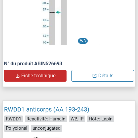
WB
N° du produit ABIN526693
Fiche technique
Détails
RWDD1 anticorps (AA 193-243)
RWDD1
Reactivité: Humain
WB, IP
Hôte: Lapin
Polyclonal
unconjugated