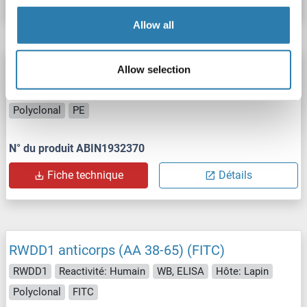
Allow all
RWDD1 anticorps (AA 38-65) (PE)
Allow selection
RWDD1
Reactivité: Humain
WB, ELISA
Hôte: Lapin
Polyclonal
PE
N° du produit ABIN1932370
Fiche technique
Détails
RWDD1 anticorps (AA 38-65) (FITC)
RWDD1
Reactivité: Humain
WB, ELISA
Hôte: Lapin
Polyclonal
FITC