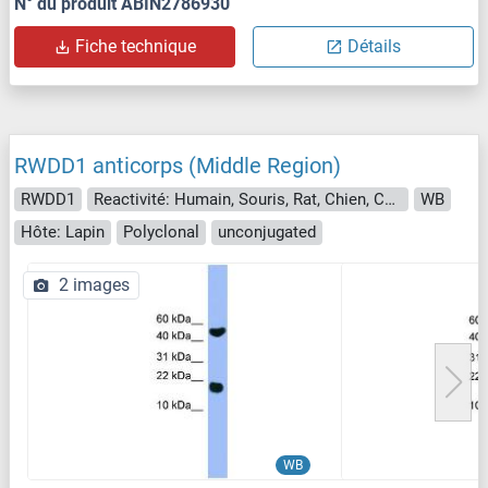
N° du produit ABIN2786930
Fiche technique
Détails
RWDD1 anticorps (Middle Region)
RWDD1
Reactivité: Humain, Souris, Rat, Chien, Cheval, Lapin, Poisson zèbre (Danio rerio), Boeuf (Vache), Cobaye, Porc
WB
Hôte: Lapin
Polyclonal
unconjugated
2 images
WB