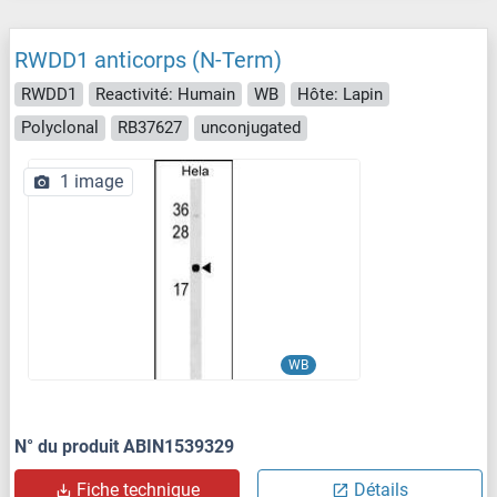
RWDD1 anticorps (N-Term)
RWDD1
Reactivité: Humain
WB
Hôte: Lapin
Polyclonal
RB37627
unconjugated
1 image
WB
N° du produit ABIN1539329
Fiche technique
Détails