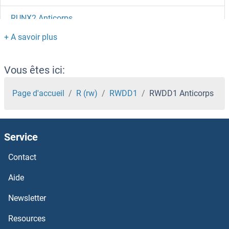
RUNX2 Anticorps
RUNX1T1 Anticorps
RUNX1 Anticorps
Vous êtes ici:
RUNDC3B Anticorps
Page d'accueil
R (rw)
RWDD1
RWDD1 Anticorps
RUNDC3A Anticorps
Service
RUNDC1 Anticorps
Contact
RUFY3 Anticorps
Aide
RUFY1 Anticorps
Newsletter
Resources
Rubicon Anticorps