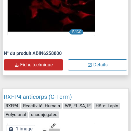
IF/ICC
N° du produit ABIN6258800
Fiche technique
Détails
RXFP4 anticorps (C-Term)
RXFP4
Reactivité: Humain
WB, ELISA, IF
Hôte: Lapin
Polyclonal
unconjugated
1 image