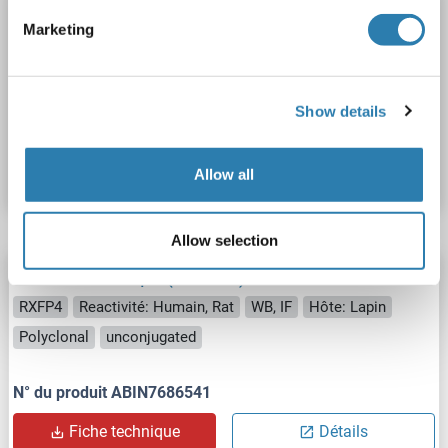
RXFP4 anticorps (Biotin)
Marketing
RXFP4
Reactivité: Humain, Souris
Hôte: Lapin
Polyclonal
Biotin
Show details
N° du produit ABIN6878624
Fiche technique
Détails
Allow all
Allow selection
RXFP4 anticorps (C-Term)
RXFP4
Reactivité: Humain, Rat
WB, IF
Hôte: Lapin
Polyclonal
unconjugated
N° du produit ABIN7686541
Fiche technique
Détails