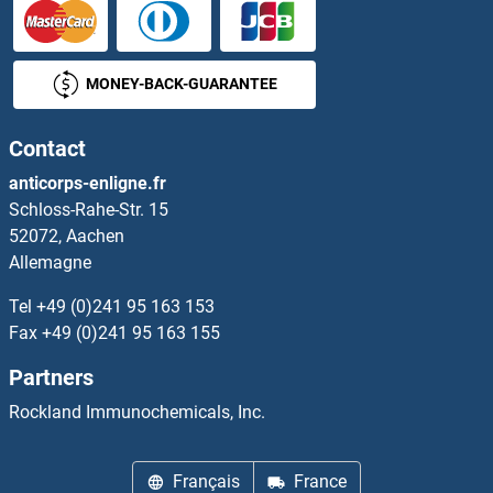
S100A/B Anticorps
MONEY-BACK-GUARANTEE
S100A1 Anticorps
Contact
S100A11 Anticorps
anticorps-enligne.fr
Schloss-Rahe-Str. 15
S100A12 Anticorps
52072, Aachen
Allemagne
S100A13 Anticorps
Tel
+49 (0)241 95 163 153
S100A14 Anticorps
Fax
+49 (0)241 95 163 155
Partners
S100A16 Anticorps
Rockland Immunochemicals, Inc.
S100A2 Anticorps
Français
France
S100A3 Anticorps