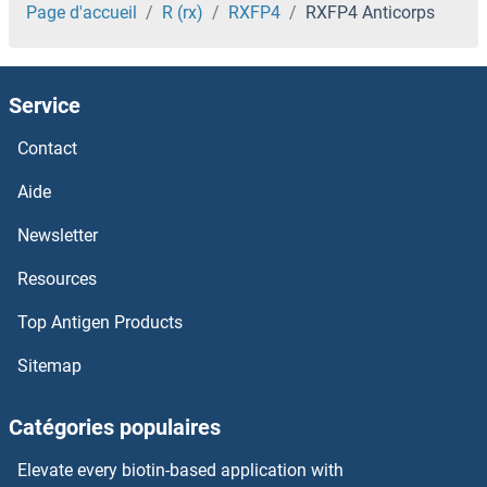
RUSC2 Anticorps
Page d'accueil
R (rx)
RXFP4
RXFP4 Anticorps
RUSC1 Anticorps
Service
RUNX3 Anticorps
Contact
RUNX2 Anticorps
Aide
RUNX1T1 Anticorps
Newsletter
Resources
RUNX1 Anticorps
Top Antigen Products
RUNDC3B Anticorps
Sitemap
RUNDC3A Anticorps
Catégories populaires
RUNDC1 Anticorps
Elevate every biotin-based application with