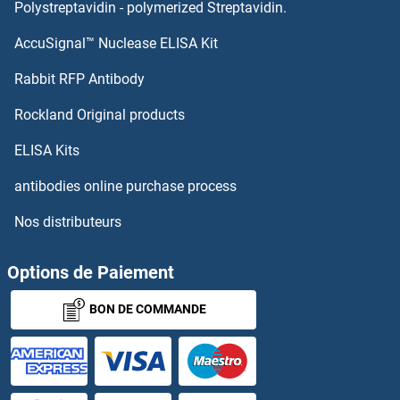
RUFY3 Anticorps
Polystreptavidin - polymerized Streptavidin.
AccuSignal™ Nuclease ELISA Kit
RUFY1 Anticorps
Rabbit RFP Antibody
Ryanodine Receptor 1 (Skeletal) Anticorps
Rockland Original products
Ryanodine Receptor 3 Anticorps
ELISA Kits
RYBP Anticorps
antibodies online purchase process
Nos distributeurs
RYK Anticorps
RYR2 Anticorps
Options de Paiement
BON DE COMMANDE
S100 Calcium Binding Protein A10 Anticorps
S100 Calcium Binding Protein A7A Anticorps
S100 Protein Anticorps