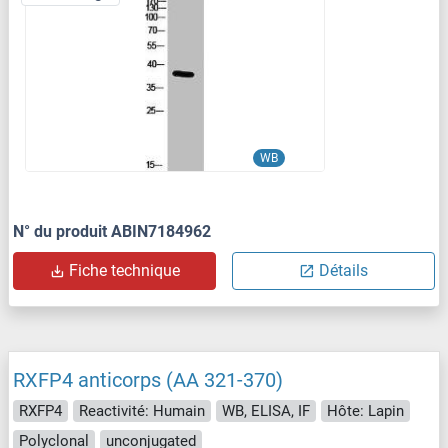
WB
N° du produit ABIN7184962
Fiche technique
Détails
RXFP4 anticorps (AA 321-370)
RXFP4
Reactivité: Humain
WB, ELISA, IF
Hôte: Lapin
Polyclonal
unconjugated