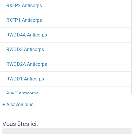
RXFP2 Anticorps
RXFP1 Anticorps
RWDD4A Anticorps
RWDD3 Anticorps
RWDD2A Anticorps
RWDD1 Anticorps
RuvC Anticorps
RUVBL2 Anticorps
RuvB-Like 1 (E. Coli) Anticorps
Vous êtes ici: