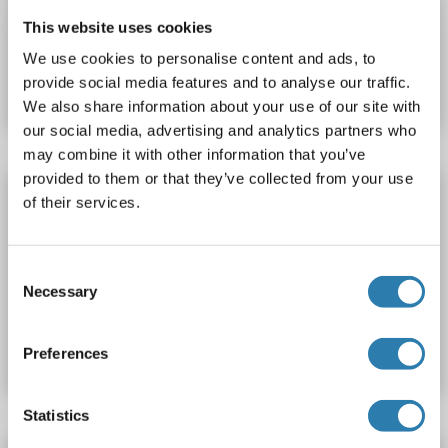
This website uses cookies
N° du produit ABIN6921301
We use cookies to personalise content and ads, to
provide social media features and to analyse our traffic.
Fiche technique
Détails
We also share information about your use of our site with
our social media, advertising and analytics partners who
may combine it with other information that you’ve
provided to them or that they’ve collected from your use
RXFP4 anticorps (Alexa Fluor 750)
of their services.
RXFP4
Reactivité: Humain, Souris
Hôte: Lapin
Polyclonal
Alexa Fluor 750
Consent
Necessary
Selection
N° du produit ABIN6862561
Fiche technique
Détails
Preferences
Statistics