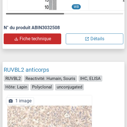
WB
N° du produit ABIN3032508
Fiche technique
Détails
RUVBL2 anticorps
RUVBL2
Reactivité: Humain, Souris
IHC, ELISA
Hôte: Lapin
Polyclonal
unconjugated
1 image