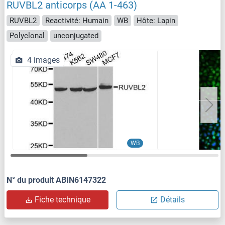
RUVBL2 anticorps (AA 1-463)
RUVBL2
Reactivité: Humain
WB
Hôte: Lapin
Polyclonal
unconjugated
4 images
WB
N° du produit ABIN6147322
Fiche technique
Détails