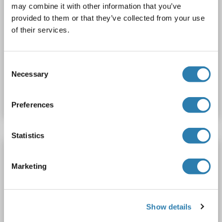
may combine it with other information that you’ve
provided to them or that they’ve collected from your use
of their services.
WB
Consent
Necessary
Selection
N° du produit ABIN615542
Fiche technique
Détails
Preferences
Statistics
RUVBL2 anticorps (Internal Region)
RUVBL2
Reactivité: Humain, Souris, Rat
Marketing
WB, IHC, ELISA, IF, ICC
Hôte: Lapin
Polyclonal
unconjugated
Show details
2 images