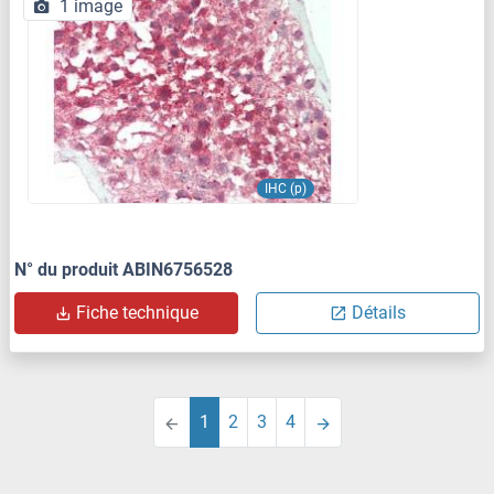
1 image
IHC (p)
N° du produit ABIN6756528
Fiche technique
Détails
1
2
3
4