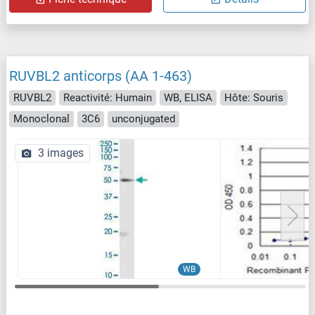
RUVBL2 anticorps (AA 1-463)
RUVBL2
Reactivité: Humain
WB, ELISA
Hôte: Souris
Monoclonal
3C6
unconjugated
3 images
WB