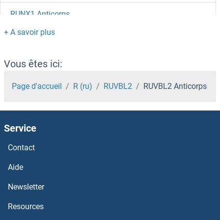
RUNX1 Anticorps
RUNDC3B Anticorps
RUNDC3A Anticorps
Vous êtes ici:
RUNDC1 Anticorps
Page d'accueil
R (ru)
RUVBL2
RUVBL2 Anticorps
RUFY3 Anticorps
Service
RUFY1 Anticorps
Contact
Rubicon Anticorps
Aide
RTP4 Anticorps
Newsletter
Resources
RTP3 Anticorps