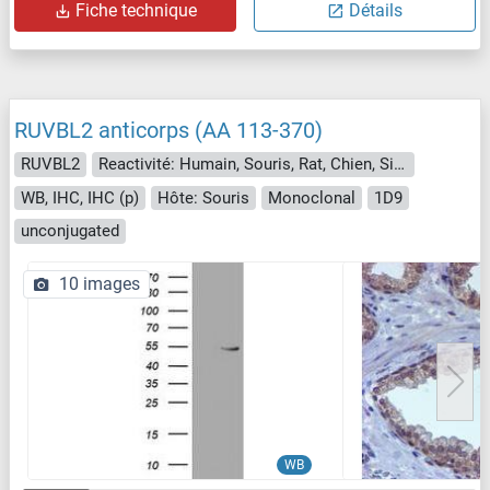
Fiche technique
Détails
RUVBL2 anticorps (AA 113-370)
RUVBL2
Reactivité: Humain, Souris, Rat, Chien, Singe
WB, IHC, IHC (p)
Hôte: Souris
Monoclonal
1D9
unconjugated
10 images
WB