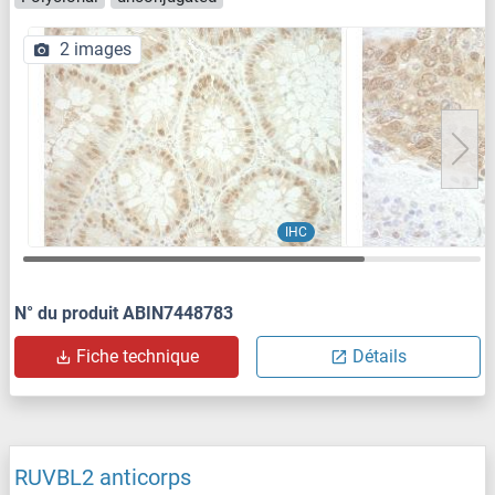
2 images
IHC
N° du produit ABIN7448783
Fiche technique
Détails
RUVBL2 anticorps