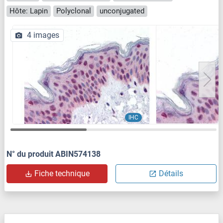
Hôte: Lapin
Polyclonal
unconjugated
4 images
IHC
N° du produit ABIN574138
Fiche technique
Détails