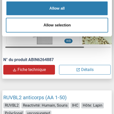
Allow all
Allow selection
WB
N° du produit ABIN6264887
Fiche technique
Détails
RUVBL2 anticorps (AA 1-50)
RUVBL2
Reactivité: Humain, Souris
IHC
Hôte: Lapin
Polyclonal
unconjugated