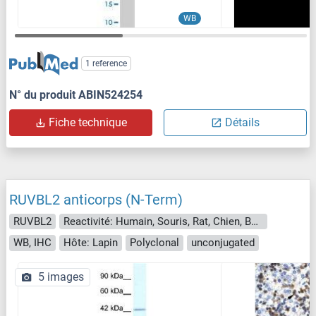
WB
1 reference
N° du produit ABIN524254
Fiche technique
Détails
RUVBL2 anticorps (N-Term)
RUVBL2
Reactivité: Humain, Souris, Rat, Chien, Boeuf (Vache), Cobaye, Cheval, Lapin, Poisson zèbre (Danio rerio)
WB, IHC
Hôte: Lapin
Polyclonal
unconjugated
5 images