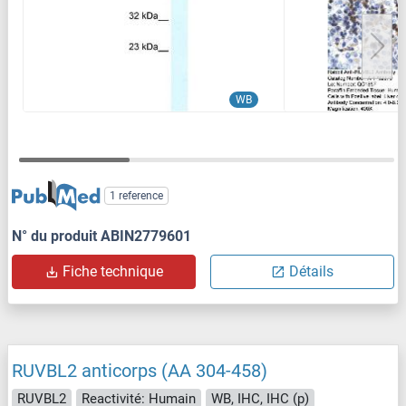
WB
1 reference
N° du produit ABIN2779601
Fiche technique
Détails
RUVBL2 anticorps (AA 304-458)
RUVBL2
Reactivité: Humain
WB, IHC, IHC (p)