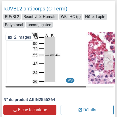
RUVBL2 anticorps (C-Term)
RUVBL2
Reactivité: Humain
WB, IHC (p)
Hôte: Lapin
Polyclonal
unconjugated
2 images
WB
N° du produit ABIN2855264
Fiche technique
Détails