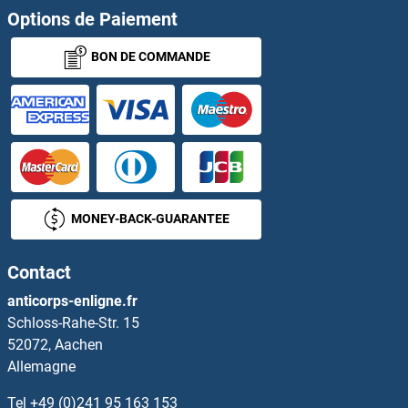
RWDD4A Anticorps
Options de Paiement
BON DE COMMANDE
RXFP1 Anticorps
RXFP2 Anticorps
RXFP4 Anticorps
Ryanodine Receptor 1 (Skeletal) Anticorps
MONEY-BACK-GUARANTEE
Ryanodine Receptor 3 Anticorps
Contact
RYBP Anticorps
anticorps-enligne.fr
Schloss-Rahe-Str. 15
RYK Anticorps
52072, Aachen
Allemagne
RYR2 Anticorps
Tel
+49 (0)241 95 163 153