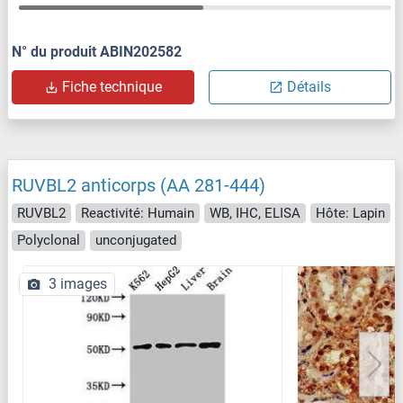
N° du produit ABIN202582
Fiche technique
Détails
RUVBL2 anticorps (AA 281-444)
RUVBL2
Reactivité: Humain
WB, IHC, ELISA
Hôte: Lapin
Polyclonal
unconjugated
3 images