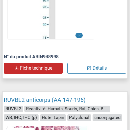
IP
N° du produit ABIN948998
Fiche technique
Détails
RUVBL2 anticorps (AA 147-196)
RUVBL2
Reactivité: Humain, Souris, Rat, Chien, Boeuf (Vache), Cobaye, Cheval, Lapin, Porc
WB, IHC, IHC (p)
Hôte: Lapin
Polyclonal
unconjugated