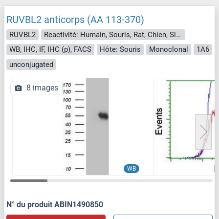
RUVBL2 anticorps (AA 113-370)
RUVBL2
Reactivité: Humain, Souris, Rat, Chien, Singe
WB, IHC, IF, IHC (p), FACS
Hôte: Souris
Monoclonal
1A6
unconjugated
8 images
WB
N° du produit ABIN1490850