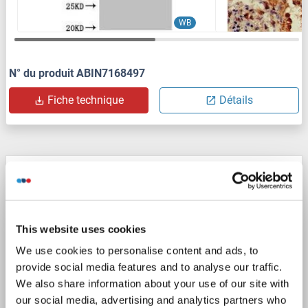
WB
N° du produit ABIN7168497
Fiche technique
Détails
RUVBL2 anticorps (Ser129)
RUVBL2
Reactivité: Humain, Souris, Rat, Boeuf (Vache)
WB, IHC (p)
Hôte: Lapin
Polyclonal
unconjugated
This website uses cookies
4 images
We use cookies to personalise content and ads, to
provide social media features and to analyse our traffic.
We also share information about your use of our site with
our social media, advertising and analytics partners who