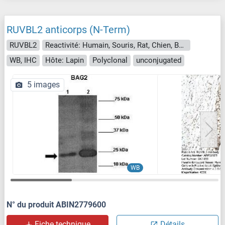
RUVBL2 anticorps (N-Term)
RUVBL2
Reactivité: Humain, Souris, Rat, Chien, Boeuf (Vache), Cobaye, Cheval, Lapin, Poisson zèbre (Danio rerio), Saccharomyces cerevisiae
WB, IHC
Hôte: Lapin
Polyclonal
unconjugated
5 images
WB
N° du produit ABIN2779600
Fiche technique
Détails