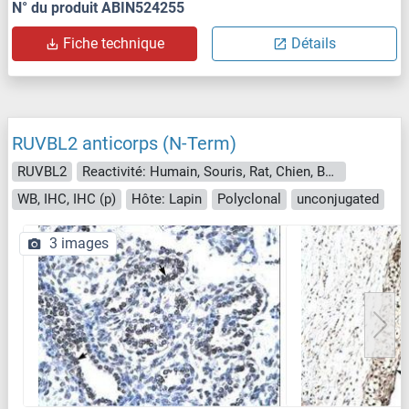
N° du produit ABIN524255
Fiche technique
Détails
RUVBL2 anticorps (N-Term)
RUVBL2
Reactivité: Humain, Souris, Rat, Chien, Boeuf (Vache), Cobaye, Cheval, Lapin, Singe, Porc, Roussette (Chauve-souris)
WB, IHC, IHC (p)
Hôte: Lapin
Polyclonal
unconjugated
3 images