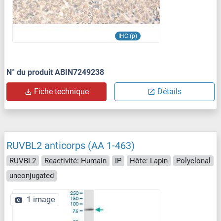
IHC (p)
N° du produit ABIN7249238
Fiche technique
Détails
RUVBL2 anticorps (AA 1-463)
RUVBL2
Reactivité: Humain
IP
Hôte: Lapin
Polyclonal
unconjugated
1 image