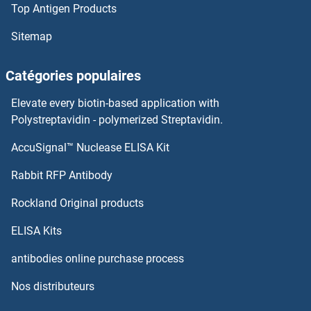
Top Antigen Products
RTP2 Anticorps
Sitemap
RTP1 Anticorps
Catégories populaires
RTN4RL1 Anticorps
Elevate every biotin-based application with
RTN4R Anticorps
Polystreptavidin - polymerized Streptavidin.
AccuSignal™ Nuclease ELISA Kit
RTN4IP1 Anticorps
Rabbit RFP Antibody
RuvC Anticorps
Rockland Original products
RWDD1 Anticorps
ELISA Kits
RWDD2A Anticorps
antibodies online purchase process
Nos distributeurs
RWDD3 Anticorps