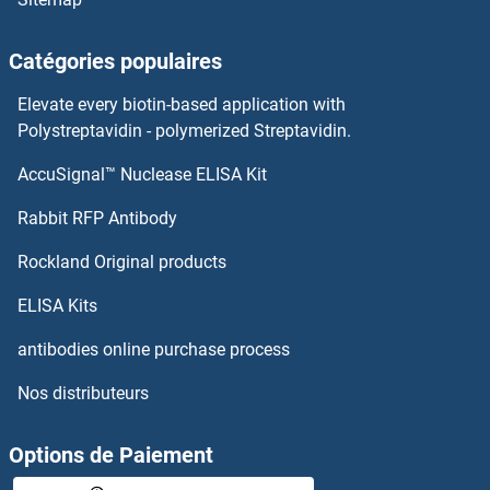
RXFP1 Kits ELISA
Catégories populaires
RUNX3 Kits ELISA
Elevate every biotin-based application with
Polystreptavidin - polymerized Streptavidin.
RUNX2 Kits ELISA
AccuSignal™ Nuclease ELISA Kit
S100A6 Kits ELISA
Rabbit RFP Antibody
S100A7 Kits ELISA
Rockland Original products
S100A8 Kits ELISA
ELISA Kits
antibodies online purchase process
S100A9 Kits ELISA
Nos distributeurs
S100B Kits ELISA
Options de Paiement
S100P Kits ELISA