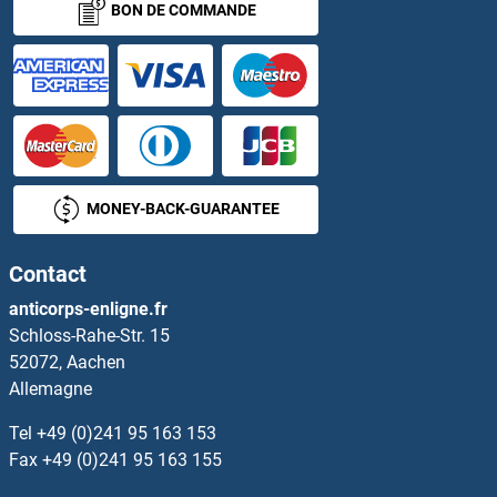
BON DE COMMANDE
S100PBP Kits ELISA
S1PR1 Kits ELISA
S1PR2 Kits ELISA
S1PR3 Kits ELISA
MONEY-BACK-GUARANTEE
S1PR4 Kits ELISA
Contact
SAA Kits ELISA
anticorps-enligne.fr
Schloss-Rahe-Str. 15
SAA1 Kits ELISA
52072, Aachen
Allemagne
SAA2 Kits ELISA
Tel
+49 (0)241 95 163 153
SAA3 Kits ELISA
Fax
+49 (0)241 95 163 155