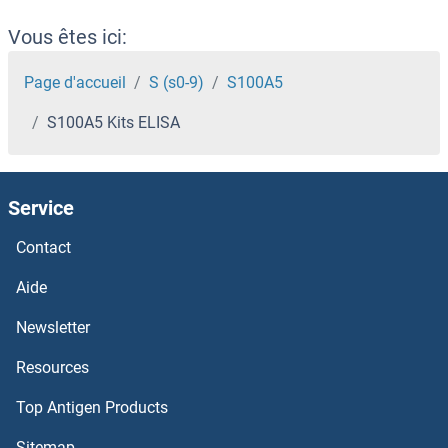
S100A1 Kits ELISA
Vous êtes ici:
S100 Protein Kits ELISA
Page d'accueil
S (s0-9)
S100A5
S100A5 Kits ELISA
S100 Calcium Binding Protein A7A Kits ELISA
S100 Calcium Binding Protein A10 Kits ELISA
Service
RYR2 Kits ELISA
Contact
RYK Kits ELISA
Aide
Newsletter
RYBP Kits ELISA
Resources
Ryanodine Receptor 1 (Skeletal) Kits ELISA
Top Antigen Products
RXFP2 Kits ELISA
Sitemap