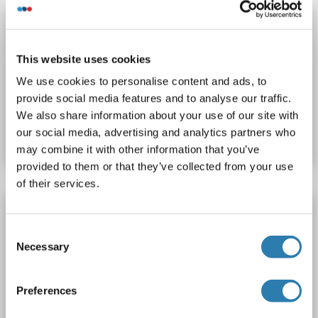
S100A5 Kit ELISA
S100A5
Reactivité: Humain
Colorimetric
This website uses cookies
Sandwich ELISA
Cell Culture Supernatant, Cell Samples, Plasma, Serum, Tissue Lysate
We use cookies to personalise content and ads, to
provide social media features and to analyse our traffic.
N° du produit ABIN6951231
We also share information about your use of our site with
our social media, advertising and analytics partners who
Fiche technique
Détails
may combine it with other information that you’ve
provided to them or that they’ve collected from your use
of their services.
S100A5 Kit ELISA
Consent
S100A5
Reactivité: Souris
Colorimetric
Necessary
Selection
Sandwich ELISA
Cell Culture Supernatant, Cell Samples, Plasma, Serum, Tissue Lysate
Preferences
N° du produit ABIN6730282