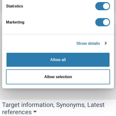
Fiche technique
Détails
Statistics
Marketing
S100A5 Kit ELISA
S100A5
Reactivité: Humain
Colorimetric
Show details
Sandwich ELISA
0.156 ng/mL - 10 ng/mL
Tissue Homogenate
Allow all
N° du produit ABIN5658561
Allow selection
Fiche technique
Détails
Target information, Synonyms, Latest
references