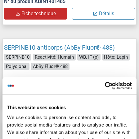
N° du produit ABIN1401485
Fiche technique
Détails
SERPINB10 anticorps (AbBy Fluor® 488)
SERPINB10
Reactivité: Humain
WB, IF (p)
Hôte: Lapin
Polyclonal
AbBy Fluor® 488
N° du produit ABIN1401484
Fiche technique
Détails
This website uses cookies
We use cookies to personalise content and ads, to
provide social media features and to analyse our traffic.
SERPINB10 anticorps (AbBy Fluor® 350)
We also share information about your use of our site with