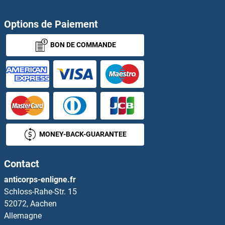
SERPINB3 Anticorps
Options de Paiement
SERPINB4 Anticorps
BON DE COMMANDE
SERPINB5 Anticorps
SERPINB6 Anticorps
SERPINB7 Anticorps
SERPINB8 Anticorps
MONEY-BACK-GUARANTEE
SERPINB9 Anticorps
Contact
SERPINC1 Anticorps
anticorps-enligne.fr
Schloss-Rahe-Str. 15
SERPIND1 Anticorps
52072, Aachen
Allemagne
SERPINE2 Anticorps