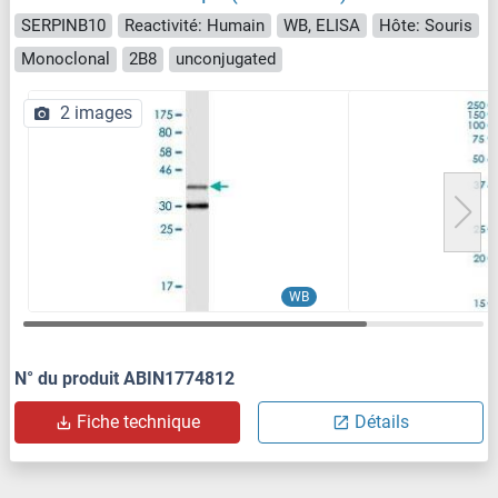
SERPINB10
Reactivité: Humain
WB, ELISA
Hôte: Souris
Monoclonal
2B8
unconjugated
2 images
WB
N° du produit ABIN1774812
Fiche technique
Détails