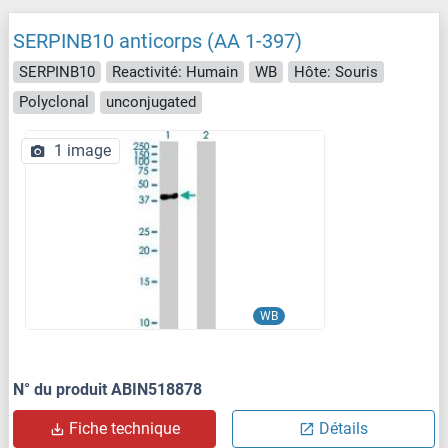
SERPINB10 anticorps (AA 1-397)
SERPINB10
Reactivité: Humain
WB
Hôte: Souris
Polyclonal
unconjugated
1 image
WB
N° du produit ABIN518878
Fiche technique
Détails