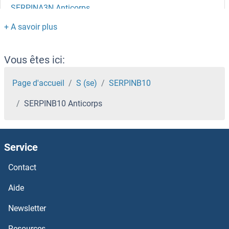
SERPINA3N Anticorps
SERPINA3 Anticorps
SERPINA12 Anticorps
Vous êtes ici:
SERPINA11 Anticorps
Page d'accueil
S (se)
SERPINB10
SERPINB10 Anticorps
SERPINA10 Anticorps
SERPINA1 Anticorps
Service
serpin Peptidase Inhibitor, Clade I (neuroserpin), Member 1 Anticorps
Contact
SERP1 Anticorps
Aide
Newsletter
Serotonin Receptor 6 Anticorps
Resources