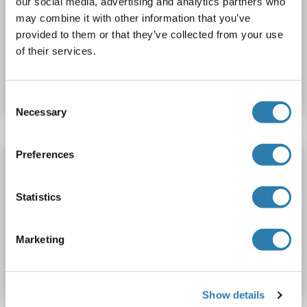
SERPINB10
Reactivité: Humain
WB, IF (p)
Hôte: Lapin
our social media, advertising and analytics partners who
may combine it with other information that you’ve
Polyclonal
AbBy Fluor® 350
provided to them or that they’ve collected from your use
of their services.
N° du produit ABIN1401483
Fiche technique
Détails
Consent
Necessary
Selection
Preferences
SERPINB10 anticorps (FITC)
SERPINB10
Reactivité: Humain
WB, IF (p)
Hôte: Lapin
Statistics
Polyclonal
FITC
Marketing
N° du produit ABIN1401488
Fiche technique
Détails
Show details