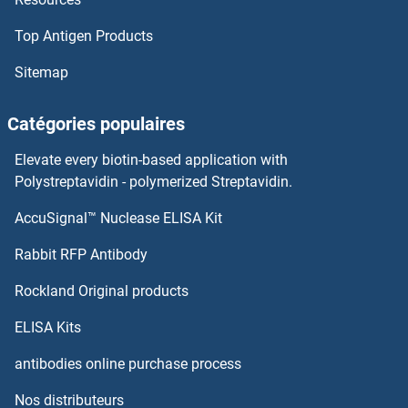
Serotonin Receptor 5A Anticorps
Top Antigen Products
Serotonin Receptor 4 Anticorps
Sitemap
Serotonin Receptor 3B Anticorps
Catégories populaires
Serotonin Receptor 3A Anticorps
Elevate every biotin-based application with
Polystreptavidin - polymerized Streptavidin.
Serotonin Receptor 2B Anticorps
AccuSignal™ Nuclease ELISA Kit
SERPINB11 Anticorps
Rabbit RFP Antibody
SERPINB12 Anticorps
Rockland Original products
SERPINB13 Anticorps
ELISA Kits
antibodies online purchase process
SERPINB2 Anticorps
Nos distributeurs