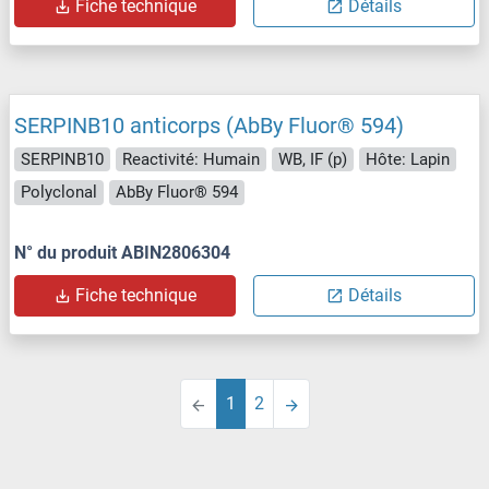
Fiche technique
Détails
SERPINB10 anticorps (AbBy Fluor® 594)
SERPINB10
Reactivité: Humain
WB, IF (p)
Hôte: Lapin
Polyclonal
AbBy Fluor® 594
N° du produit ABIN2806304
Fiche technique
Détails
1
2