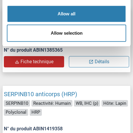
Allow all
SERPINB10 anticorps
SERPINB10
Reactivité: Humain
WB, IF (p), IHC (p)
Allow selection
Hôte: Lapin
Polyclonal
unconjugated
N° du produit ABIN1385365
Fiche technique
Détails
SERPINB10 anticorps (HRP)
SERPINB10
Reactivité: Humain
WB, IHC (p)
Hôte: Lapin
Polyclonal
HRP
N° du produit ABIN1419358