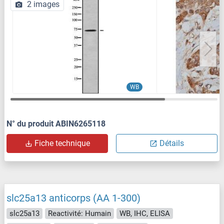
2 images
WB
N° du produit ABIN6265118
Fiche technique
Détails
slc25a13 anticorps (AA 1-300)
slc25a13
Reactivité: Humain
WB, IHC, ELISA