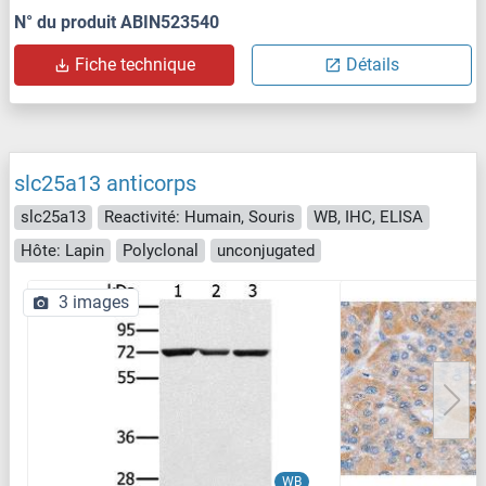
N° du produit ABIN523540
Fiche technique
Détails
slc25a13 anticorps
slc25a13
Reactivité: Humain, Souris
WB, IHC, ELISA
Hôte: Lapin
Polyclonal
unconjugated
3 images
WB