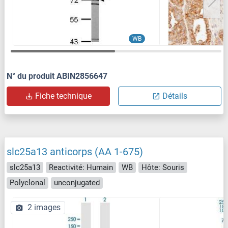
WB
N° du produit ABIN2856647
Fiche technique
Détails
slc25a13 anticorps (AA 1-675)
slc25a13
Reactivité: Humain
WB
Hôte: Souris
Polyclonal
unconjugated
2 images