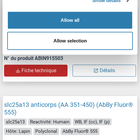
Show details
slc25a13 anticorps (AA 351-450) (AbBy Fluor®
Allow all
488)
slc25a13
Reactivité: Humain
WB, IF (cc), IF (p)
Allow selection
Hôte: Lapin
Polyclonal
AbBy Fluor® 488
N° du produit ABIN915503
Fiche technique
Détails
slc25a13 anticorps (AA 351-450) (AbBy Fluor®
555)
slc25a13
Reactivité: Humain
WB, IF (cc), IF (p)
Hôte: Lapin
Polyclonal
AbBy Fluor® 555