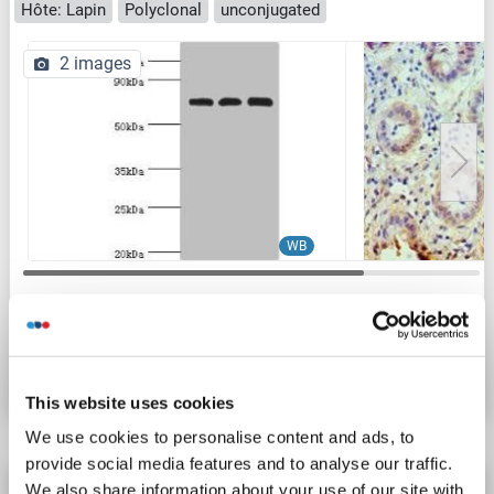
Hôte: Lapin
Polyclonal
unconjugated
2 images
WB
N° du produit ABIN7146355
Fiche technique
Détails
This website uses cookies
We use cookies to personalise content and ads, to
provide social media features and to analyse our traffic.
slc25a13 anticorps (AA 1-300)
We also share information about your use of our site with