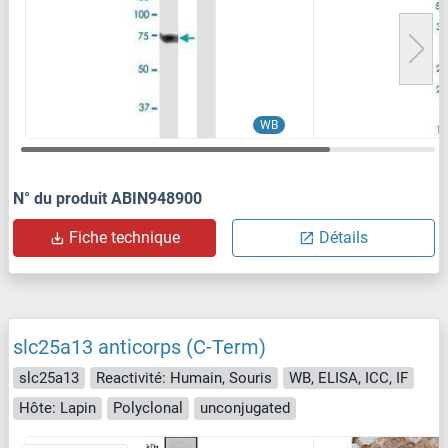
WB
N° du produit ABIN948900
Fiche technique
Détails
slc25a13 anticorps (C-Term)
slc25a13
Reactivité: Humain, Souris
WB, ELISA, ICC, IF
Hôte: Lapin
Polyclonal
unconjugated