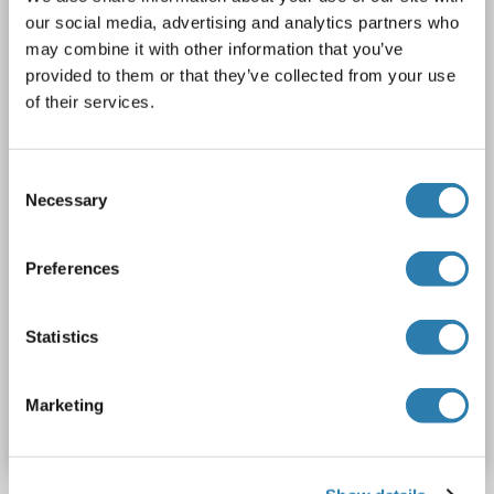
our social media, advertising and analytics partners who
slc25a13
Reactivité: Humain
WB, ELISA
Hôte: Lapin
may combine it with other information that you’ve
Polyclonal
unconjugated
provided to them or that they’ve collected from your use
of their services.
1 image
Consent
Necessary
Selection
Preferences
WB
Statistics
N° du produit ABIN7146354
Marketing
Fiche technique
Détails