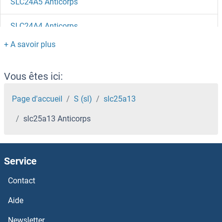
SLC24A5 Anticorps
SLC24A4 Anticorps
SLC24A3 Anticorps
SLC24A2 Anticorps
Vous êtes ici:
SLC24A1 Anticorps
Page d'accueil
S (sl)
slc25a13
slc25a13 Anticorps
SLC23A3 Anticorps
SLC23A2 Anticorps
Service
SLC23A1 Anticorps
Contact
SLC22A9 Anticorps
Aide
Newsletter
SLC22A8 Anticorps