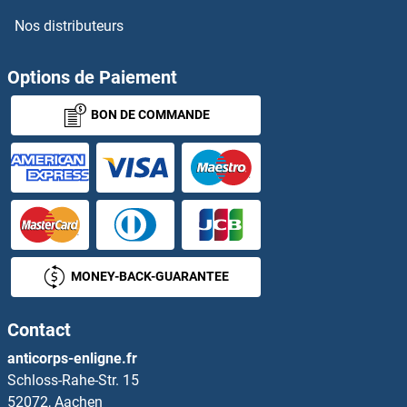
Nos distributeurs
SLC25A18 Anticorps
Options de Paiement
SLC25A19 Anticorps
BON DE COMMANDE
SLC25A2 Anticorps
SLC25A20 Anticorps
SLC25A21 Anticorps
SLC25A22 Anticorps
MONEY-BACK-GUARANTEE
SLC25A23 Anticorps
Contact
SLC25A24 Anticorps
anticorps-enligne.fr
Schloss-Rahe-Str. 15
SLC25A25 Anticorps
52072, Aachen