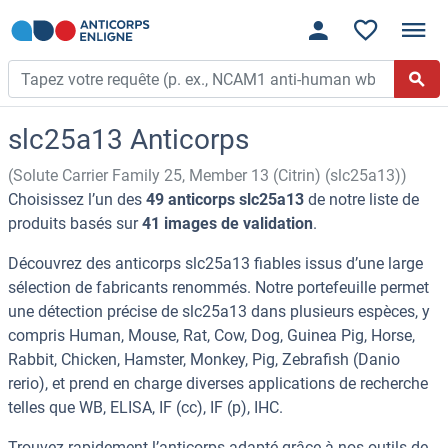
slc25a13 Anticorps
(Solute Carrier Family 25, Member 13 (Citrin) (slc25a13))
Choisissez l’un des
49 anticorps slc25a13
de notre liste de
produits basés sur
41 images de validation
.
Découvrez des anticorps slc25a13 fiables issus d’une large
sélection de fabricants renommés. Notre portefeuille permet
une détection précise de slc25a13 dans plusieurs espèces, y
compris Human, Mouse, Rat, Cow, Dog, Guinea Pig, Horse,
Rabbit, Chicken, Hamster, Monkey, Pig, Zebrafish (Danio
rerio), et prend en charge diverses applications de recherche
telles que WB, ELISA, IF (cc), IF (p), IHC.
Trouvez rapidement l’anticorps adapté grâce à nos outils de