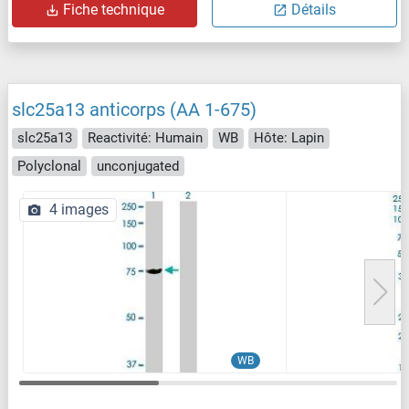
Fiche technique
Détails
slc25a13 anticorps (AA 1-675)
slc25a13
Reactivité: Humain
WB
Hôte: Lapin
Polyclonal
unconjugated
4 images
WB