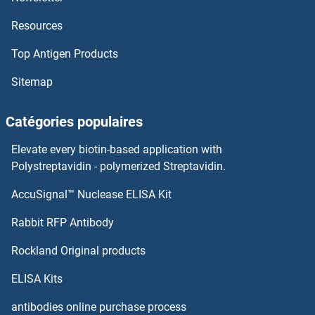
Resources
SLC22A6 Anticorps
Top Antigen Products
SLC22A5 Anticorps
Sitemap
SLC22A4 Anticorps
Catégories populaires
SLC22A3 Anticorps
Elevate every biotin-based application with
Polystreptavidin - polymerized Streptavidin.
SLC22A25 Anticorps
AccuSignal™ Nuclease ELISA Kit
SLC25A14 Anticorps
Rabbit RFP Antibody
SLC25A15 Anticorps
Rockland Original products
SLC25A16 Anticorps
ELISA Kits
antibodies online purchase process
SLC25A17 Anticorps