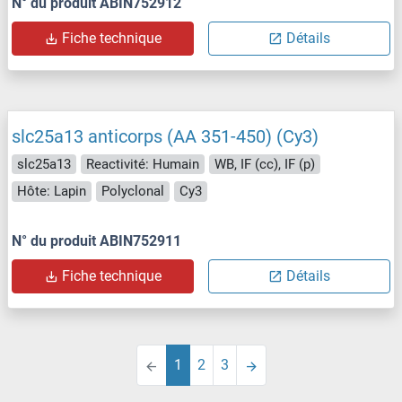
N° du produit ABIN752912
Fiche technique
Détails
slc25a13 anticorps (AA 351-450) (Cy3)
slc25a13
Reactivité: Humain
WB, IF (cc), IF (p)
Hôte: Lapin
Polyclonal
Cy3
N° du produit ABIN752911
Fiche technique
Détails
1
2
3