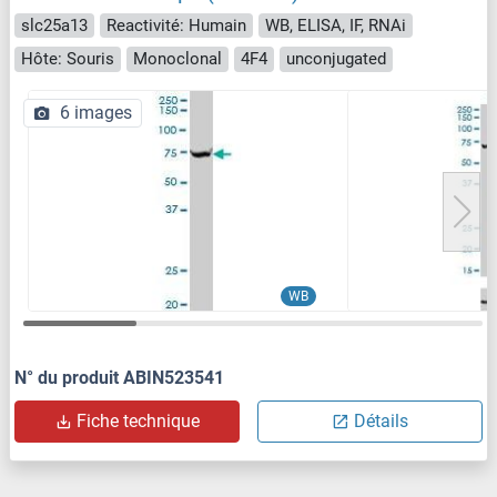
slc25a13
Reactivité: Humain
WB, ELISA, IF, RNAi
Hôte: Souris
Monoclonal
4F4
unconjugated
6 images
WB
N° du produit ABIN523541
Fiche technique
Détails