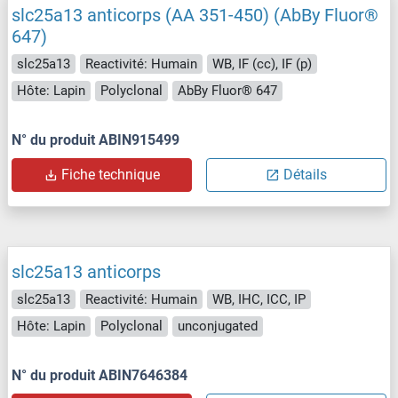
slc25a13 anticorps (AA 351-450) (AbBy Fluor®
647)
slc25a13
Reactivité: Humain
WB, IF (cc), IF (p)
Hôte: Lapin
Polyclonal
AbBy Fluor® 647
N° du produit ABIN915499
Fiche technique
Détails
slc25a13 anticorps
slc25a13
Reactivité: Humain
WB, IHC, ICC, IP
Hôte: Lapin
Polyclonal
unconjugated
N° du produit ABIN7646384