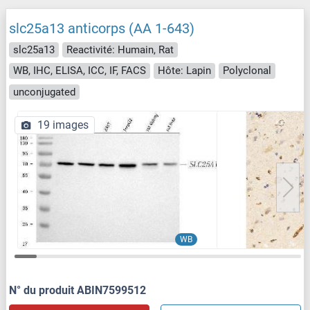
slc25a13 anticorps (AA 1-643)
slc25a13
Reactivité: Humain, Rat
WB, IHC, ELISA, ICC, IF, FACS
Hôte: Lapin
Polyclonal
unconjugated
19 images
WB
N° du produit ABIN7599512