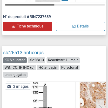
N° du produit ABIN7237689
Fiche technique
Détails
slc25a13 anticorps
KO Validated
slc25a13
Reactivité: Humain
WB, ICC, IF, IHC (p)
Hôte: Lapin
Polyclonal
unconjugated
3 images