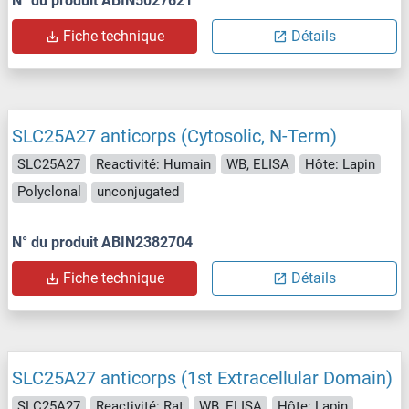
N° du produit ABIN5027621
Fiche technique
Détails
SLC25A27 anticorps (Cytosolic, N-Term)
SLC25A27
Reactivité: Humain
WB, ELISA
Hôte: Lapin
Polyclonal
unconjugated
N° du produit ABIN2382704
Fiche technique
Détails
SLC25A27 anticorps (1st Extracellular Domain)
SLC25A27
Reactivité: Rat
WB, ELISA
Hôte: Lapin