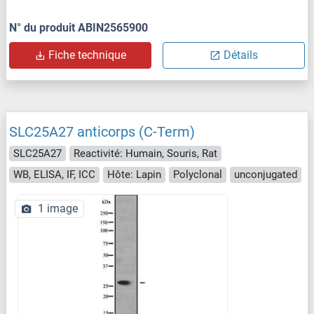
N° du produit ABIN2565900
Fiche technique
Détails
SLC25A27 anticorps (C-Term)
SLC25A27
Reactivité: Humain, Souris, Rat
WB, ELISA, IF, ICC
Hôte: Lapin
Polyclonal
unconjugated
1 image