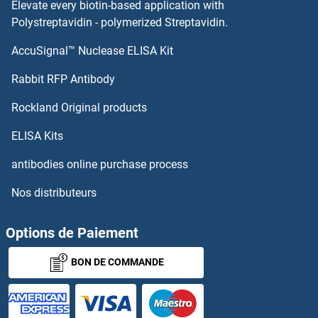
Elevate every biotin-based application with
Polystreptavidin - polymerized Streptavidin.
SLC24A6 Anticorps
AccuSignal™ Nuclease ELISA Kit
SLC25A29 Anticorps
Rabbit RFP Antibody
SLC25A31 Anticorps
Rockland Original products
SLC25A32 Anticorps
ELISA Kits
antibodies online purchase process
SLC25A33 Anticorps
Nos distributeurs
SLC25A34 Anticorps
Options de Paiement
SLC25A35 Anticorps
BON DE COMMANDE
SLC25A37 Anticorps
SLC25A38 Anticorps