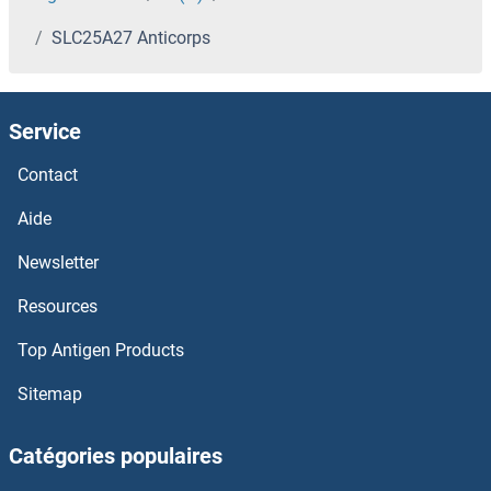
SLC25A27 Anticorps
SLC25A17 Anticorps
SLC25A16 Anticorps
Service
SLC25A15 Anticorps
Contact
SLC25A14 Anticorps
Aide
Newsletter
slc25a13 Anticorps
Resources
SLC25A12 Anticorps
Top Antigen Products
SLC25A11 Anticorps
Sitemap
SLC25A10 Anticorps
Catégories populaires
Slc25a1 Anticorps