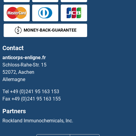
SLC25A39 Anticorps
SLC25A4 Anticorps
MONEY-BACK-GUARANTEE
SLC25A40 Anticorps
Contact
SLC25A42 Anticorps
anticorps-enligne.fr
Schloss-Rahe-Str. 15
SLC25A43 Anticorps
52072, Aachen
Allemagne
SLC25A45 Anticorps
Tel
+49 (0)241 95 163 153
SLC25A46 Anticorps
Fax
+49 (0)241 95 163 155
Partners
SLC25A47 Anticorps
Rockland Immunochemicals, Inc.
SLC25A5 Anticorps