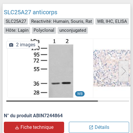
SLC25A27 anticorps
SLC25A27
Reactivité: Humain, Souris, Rat
WB, IHC, ELISA
Hôte: Lapin
Polyclonal
unconjugated
2 images
WB
N° du produit ABIN7244864
Fiche technique
Détails