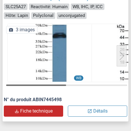
SLC25A27
Reactivité: Humain
WB, IHC, IP, ICC
Hôte: Lapin
Polyclonal
unconjugated
3 images
WB
N° du produit ABIN7445498
Fiche technique
Détails