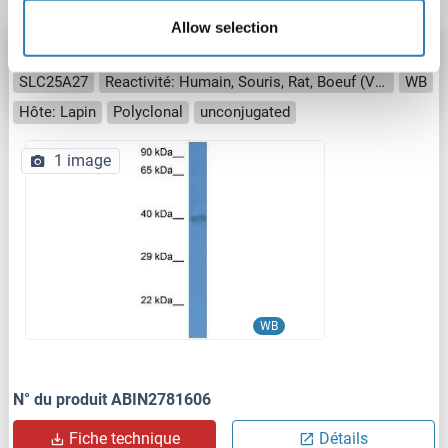
Allow selection
SLC25A27 anticorps (C-Term)
SLC25A27
Reactivité: Humain, Souris, Rat, Boeuf (Vache), Chien, Cobaye, Cheval, Lapin, Poisson zèbre (Danio rerio), Mouton
WB
Hôte: Lapin
Polyclonal
unconjugated
1 image
WB
N° du produit ABIN2781606
Fiche technique
Détails