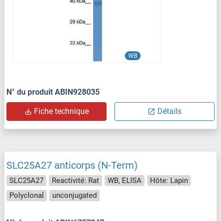
WB
N° du produit ABIN928035
Fiche technique
Détails
SLC25A27 anticorps (N-Term)
SLC25A27
Reactivité: Rat
WB, ELISA
Hôte: Lapin
Polyclonal
unconjugated