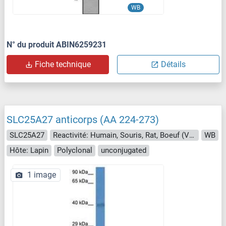
WB
N° du produit ABIN6259231
Fiche technique
Détails
SLC25A27 anticorps (AA 224-273)
SLC25A27
Reactivité: Humain, Souris, Rat, Boeuf (Vache), Chien, Cobaye, Cheval, Lapin, Poisson zèbre (Danio rerio), Roussette (Chauve-souris), Singe, Porc
WB
Hôte: Lapin
Polyclonal
unconjugated
1 image