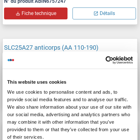
N° du produit ABIN6757247
Fiche technique
Détails
SLC25A27 anticorps (AA 110-190)
SLC25A27
Reactivité: Humain
WB, ELISA
Hôte: Lapin
Polyclonal
unconjugated
This website uses cookies
N° du produit ABIN6388947
We use cookies to personalise content and ads, to
Fiche technique
Détails
provide social media features and to analyse our traffic.
We also share information about your use of our site with
our social media, advertising and analytics partners who
may combine it with other information that you’ve
SLC25A27 anticorps
provided to them or that they’ve collected from your use
of their services.
SLC25A27
Reactivité: Humain
WB
Hôte: Lapin