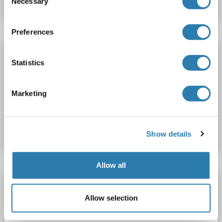
Necessary
Selection
Preferences
SLC25A20 Kit ELISA
Statistics
SLC25A20
Reactivité: Rat
Colorimetric
Sandwich ELISA
0.312-20 ng/mL
Plasma, Serum, Tissue Homogenate
Marketing
N° du produit ABIN5592961
Fiche technique
Détails
Show details
Allow all
SLC25A20 Kit ELISA
Allow selection
SLC25A20
Reactivité: Humain
Colorimetric
Sandwich ELISA
0.156-10 ng/mL