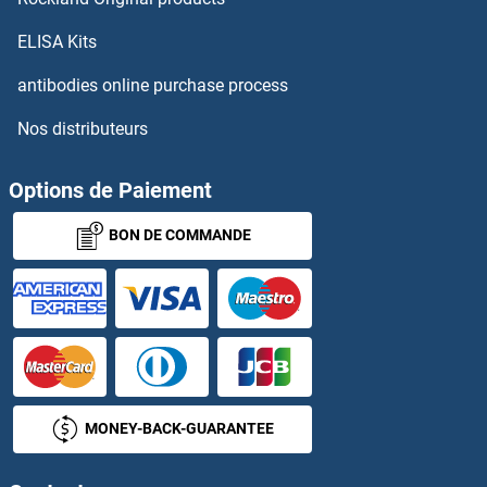
SLC25A5 Kits ELISA
ELISA Kits
antibodies online purchase process
SLC25A6 Kits ELISA
Nos distributeurs
SLC26A4 Kits ELISA
Options de Paiement
SLC26A8 Kits ELISA
BON DE COMMANDE
SLC27A1 Kits ELISA
SLC27A4 Kits ELISA
SLC27A5 Kits ELISA
SLC29A1 Kits ELISA
MONEY-BACK-GUARANTEE
SLC2A13 Kits ELISA