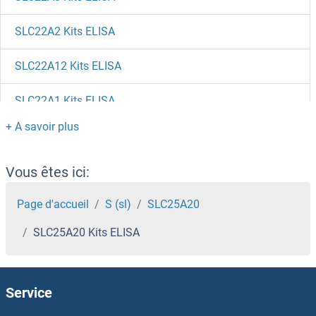
SLC22A2 Kits ELISA
SLC22A12 Kits ELISA
SLC22A1 Kits ELISA
SLC1A7 Kits ELISA
SLC1A6 Kits ELISA
Vous êtes ici:
SLC1A5 Kits ELISA
Page d'accueil
S (sl)
SLC25A20
SLC25A20 Kits ELISA
SLC1A3 Kits ELISA
SLC1A2 Kits ELISA
Service
SLC1A1 Kits ELISA