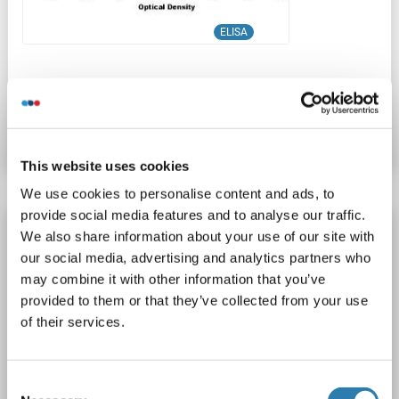
ELISA
N° du produit ABIN1568764
Fiche technique
Détails
This website uses cookies
We use cookies to personalise content and ads, to
provide social media features and to analyse our traffic.
SLC25A20 Kit ELISA
We also share information about your use of our site with
QuickTest
SLC25A20
Reactivité: Humain
Colorimetric
our social media, advertising and analytics partners who
may combine it with other information that you’ve
Sandwich ELISA
0.156 ng/mL - 10 ng/mL
provided to them or that they’ve collected from your use
Cell Culture Supernatant, Cell Lysate, Plasma, Serum, Tissue Lysate
of their services.
N° du produit ABIN7672257
Consent
Fiche technique
Détails