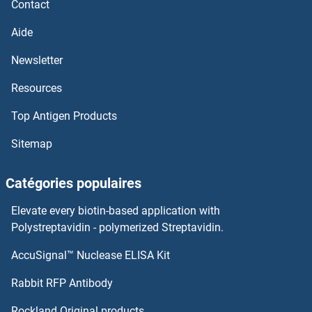
Contact
SLC19A1 Kits ELISA
Aide
Newsletter
SLC18A2 Kits ELISA
Resources
SLC17A7 Kits ELISA
Top Antigen Products
SLC16A7 Kits ELISA
Sitemap
SLC16A6 Kits ELISA
Catégories populaires
SLC16A3 Kits ELISA
Elevate every biotin-based application with
Polystreptavidin - polymerized Streptavidin.
SLC16A1 Kits ELISA
AccuSignal™ Nuclease ELISA Kit
SLC25A37 Kits ELISA
Rabbit RFP Antibody
SLC25A4 Kits ELISA
Rockland Original products