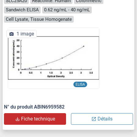
SLC25A20
Reactivité: Humain
Colorimetric
Sandwich ELISA
0.62 ng/mL - 40 ng/mL
Cell Lysate, Tissue Homogenate
1 image
ELISA
N° du produit ABIN6959582
Fiche technique
Détails