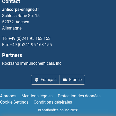
Contact
SLC2A2 Kits ELISA
anticorps-enligne.fr
Schloss-Rahe-Str. 15
SLC2A3 Kits ELISA
52072, Aachen
Allemagne
SLC2A8 Kits ELISA
Tel
+49 (0)241 95 163 153
SLC30A10 Kits ELISA
Fax
+49 (0)241 95 163 155
Partners
Slc30a3 Kits ELISA
Rockland Immunochemicals, Inc.
SLC30A4 Kits ELISA
Français
France
SLC30A5 Kits ELISA
SLC30A6 Kits ELISA
À propos
Mentions légales
Protection des données
Cookie Settings
Conditions générales
SLC30A7 Kits ELISA
© antibodies-online 2026