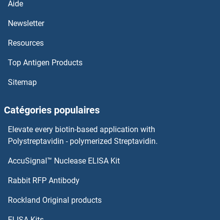
Aide
Newsletter
SLC1A1 Kits ELISA
Resources
SLC19A1 Kits ELISA
Top Antigen Products
SLC18A2 Kits ELISA
Sitemap
SLC17A7 Kits ELISA
Catégories populaires
SLC16A7 Kits ELISA
Elevate every biotin-based application with
Polystreptavidin - polymerized Streptavidin.
SLC16A6 Kits ELISA
AccuSignal™ Nuclease ELISA Kit
SLC25A5 Kits ELISA
Rabbit RFP Antibody
SLC25A6 Kits ELISA
Rockland Original products
SLC26A4 Kits ELISA
ELISA Kits