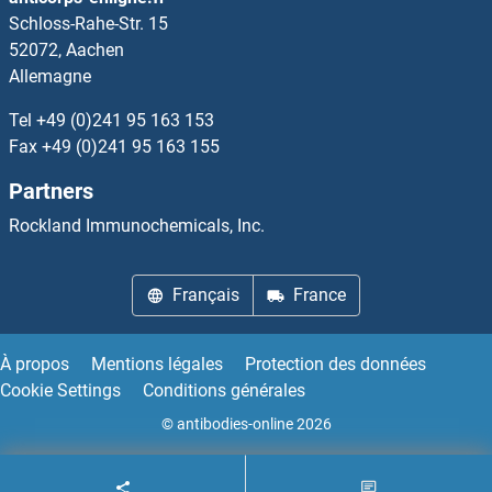
Schloss-Rahe-Str. 15
SLC30A10 Kits ELISA
52072, Aachen
Allemagne
Slc30a3 Kits ELISA
Tel
+49 (0)241 95 163 153
SLC30A4 Kits ELISA
Fax
+49 (0)241 95 163 155
Partners
SLC30A5 Kits ELISA
Rockland Immunochemicals, Inc.
SLC30A6 Kits ELISA
Français
France
SLC30A7 Kits ELISA
SLC30A8 Kits ELISA
À propos
Mentions légales
Protection des données
Cookie Settings
Conditions générales
SLC31A1 Kits ELISA
© antibodies-online 2026