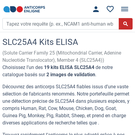
SLC25A4 Kits ELISA
(Solute Carrier Family 25 (Mitochondrial Carrier, Adenine
Nucleotide Translocator), Member 4 (SLC25A4))
Choisissez l’un des
19 kits ELISA SLC25A4
de notre
catalogue basés sur
2 images de validation
.
Découvrez des anticorps SLC25A4 fiables issus d’une vaste
sélection de fabricants renommés. Notre portefeuille permet
une détection précise de SLC25A4 dans plusieurs espèces, y
compris Human, Rat, Cow, Mouse, Chicken, Dog, Goat,
Guinea Pig, Monkey, Pig, Rabbit, Sheep, et prend en charge
diverses applications de recherche telles que .
Trouvez rapidement l’anticorps le plus adapté grâce à nos