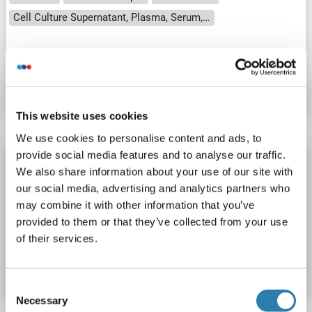
Cell Culture Supernatant, Plasma, Serum, Tissue Homogenate
N° du produit ABIN1746341
Fiche technique
Détails
This website uses cookies
We use cookies to personalise content and ads, to
provide social media features and to analyse our traffic.
SLC25A4 Kit ELISA
We also share information about your use of our site with
SLC25A4
Reactivité: Chien
Colorimetric
our social media, advertising and analytics partners who
Cell Culture Supernatant, Plasma, Serum, Tissue Homogenate
may combine it with other information that you’ve
provided to them or that they’ve collected from your use
of their services.
N° du produit ABIN1751233
Fiche technique
Détails
Consent
Necessary
Selection