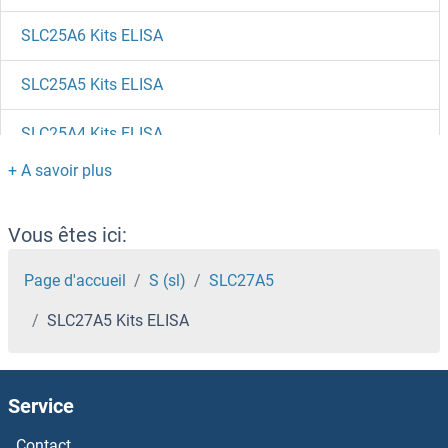
SLC25A6 Kits ELISA
SLC25A5 Kits ELISA
SLC25A4 Kits ELISA
SLC25A37 Kits ELISA
SLC25A20 Kits ELISA
Vous êtes ici:
slc25a13 Kits ELISA
Page d'accueil
S (sl)
SLC27A5
SLC27A5 Kits ELISA
SLC25A12 Kits ELISA
SLC23A1 Kits ELISA
Service
SLC22A3 Kits ELISA
Contact