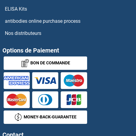
SLC2A2 Kits ELISA
ELISA Kits
antibodies online purchase process
SLC2A3 Kits ELISA
Nos distributeurs
SLC2A8 Kits ELISA
Options de Paiement
SLC30A10 Kits ELISA
BON DE COMMANDE
Slc30a3 Kits ELISA
SLC30A4 Kits ELISA
SLC30A5 Kits ELISA
SLC30A6 Kits ELISA
MONEY-BACK-GUARANTEE
SLC30A7 Kits ELISA
Contact