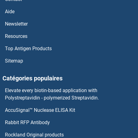
SLC22A2 Kits ELISA
Aide
Newsletter
SLC22A12 Kits ELISA
Resources
SLC22A1 Kits ELISA
Top Antigen Products
SLC1A7 Kits ELISA
Sitemap
SLC1A6 Kits ELISA
Catégories populaires
SLC1A5 Kits ELISA
Elevate every biotin-based application with
Polystreptavidin - polymerized Streptavidin.
SLC1A3 Kits ELISA
AccuSignal™ Nuclease ELISA Kit
SLC29A1 Kits ELISA
Rabbit RFP Antibody
SLC2A13 Kits ELISA
Rockland Original products