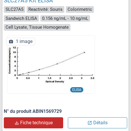
SLC27A5 Kit ELISA
SLC27A5
Reactivité: Souris
Colorimetric
Sandwich ELISA
0.156 ng/mL - 10 ng/mL
Cell Lysate, Tissue Homogenate
1 image
ELISA
N° du produit ABIN1569729
Fiche technique
Détails