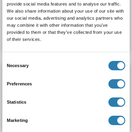
provide social media features and to analyse our traffic.
ELISA
We also share information about your use of our site with
our social media, advertising and analytics partners who
may combine it with other information that you’ve
N° du produit ABIN425003
provided to them or that they’ve collected from your use
Fiche technique
Détails
of their services.
Consent
Necessary
Selection
SLC27A5 Kit ELISA
SLC27A5
Reactivité: Souris
Colorimetric
Preferences
Sandwich ELISA
0.15-10 ng/mL
Statistics
N° du produit ABIN2043445
Fiche technique
Détails
Marketing