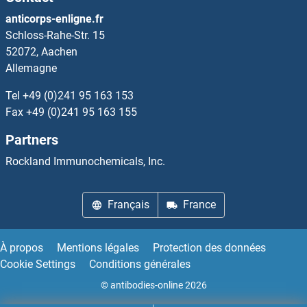
SLC30A8 Kits ELISA
anticorps-enligne.fr
Schloss-Rahe-Str. 15
SLC31A1 Kits ELISA
52072, Aachen
Allemagne
SLC32A1 Kits ELISA
Tel
+49 (0)241 95 163 153
SLC35A1 Kits ELISA
Fax
+49 (0)241 95 163 155
Partners
SLC38A1 Kits ELISA
Rockland Immunochemicals, Inc.
SLC39A4 Kits ELISA
Français
France
SLC39A6 Kits ELISA
SLC45A1 Kits ELISA
À propos
Mentions légales
Protection des données
Cookie Settings
Conditions générales
SLC50A1 Kits ELISA
© antibodies-online 2026