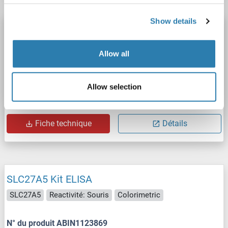
Show details
SLC27A5 Kit ELISA
SLC27A5
Reactivité: Souris
Colorimetric
Allow all
Sandwich ELISA
0.156 ng/mL - 10 ng/mL
Cell Lysate, Tissue Homogenate
Allow selection
N° du produit ABIN5654098
Fiche technique
Détails
SLC27A5 Kit ELISA
SLC27A5
Reactivité: Souris
Colorimetric
N° du produit ABIN1123869