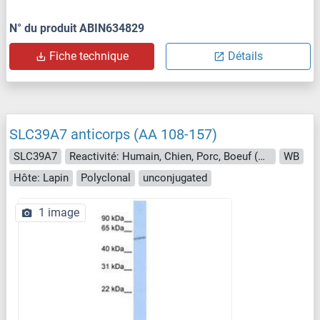
N° du produit ABIN634829
Fiche technique
Détails
SLC39A7 anticorps (AA 108-157)
SLC39A7
Reactivité: Humain, Chien, Porc, Boeuf (Vache), Cheval, Lapin, Mouton
WB
Hôte: Lapin
Polyclonal
unconjugated
1 image