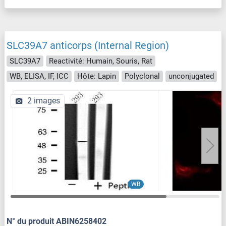
SLC39A7 anticorps (Internal Region)
SLC39A7
Reactivité: Humain, Souris, Rat
WB, ELISA, IF, ICC
Hôte: Lapin
Polyclonal
unconjugated
2 images
WB
N° du produit ABIN6258402