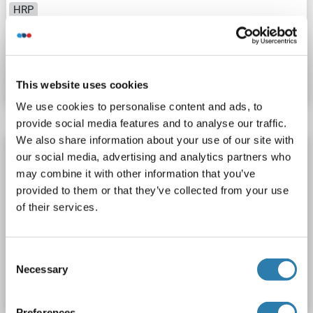
HRP
N° du produit ABIN739614
Fiche technique
Détails
This website uses cookies
We use cookies to personalise content and ads, to
provide social media features and to analyse our traffic.
We also share information about your use of our site with
SLC39A7 anticorps (AA 201-300) (Biotin)
our social media, advertising and analytics partners who
SLC39A7
Reactivité: Souris, Rat
may combine it with other information that you’ve
provided to them or that they’ve collected from your use
WB, ELISA, IHC (p), IHC (fro)
Hôte: Lapin
Polyclonal
of their services.
Biotin
N° du produit ABIN739607
Consent
Necessary
Selection
Fiche technique
Détails
Preferences