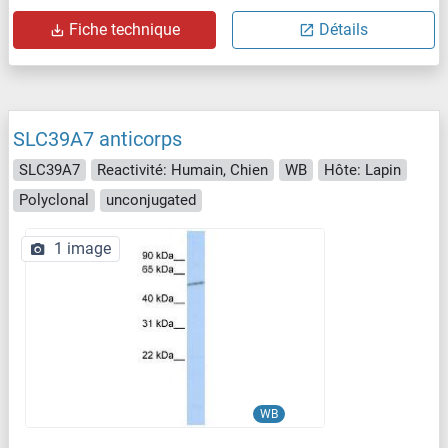
Fiche technique
Détails
SLC39A7 anticorps
SLC39A7
Reactivité: Humain, Chien
WB
Hôte: Lapin
Polyclonal
unconjugated
1 image
WB