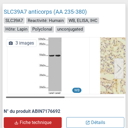
SLC39A7 anticorps (AA 235-380)
SLC39A7
Reactivité: Humain
WB, ELISA, IHC
Hôte: Lapin
Polyclonal
unconjugated
3 images
WB
N° du produit ABIN7176692
Fiche technique
Détails