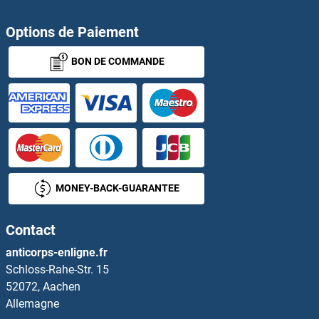
Options de Paiement
SLC44A2 Anticorps
BON DE COMMANDE
SLC44A4 Anticorps
SLC45A2 Anticorps
SLC46A1 Anticorps
SLC46A2 Anticorps
MONEY-BACK-GUARANTEE
SLC47A1 Anticorps
Contact
SLC47A2 Anticorps
anticorps-enligne.fr
Schloss-Rahe-Str. 15
SLC4A10 Anticorps
52072, Aachen
Allemagne
SLC4A11 Anticorps