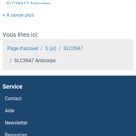
SLC39A12 Anticorps
SLC39A11 Anticorps
SLC39A10 Anticorps
Vous êtes ici:
SLC39A1 Anticorps
Page d'accueil
S (sl)
SLC39A7
SLC39A7 Anticorps
SLC38A9 Anticorps
SLC38A8 Anticorps
Service
SLC38A6 Anticorps
Contact
Slc38a5 Anticorps
Aide
Newsletter
SLC38A4 Anticorps
Resources