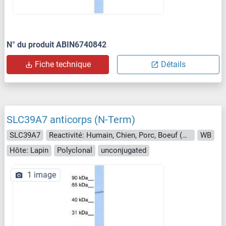
N° du produit ABIN6740842
Fiche technique
Détails
SLC39A7 anticorps (N-Term)
SLC39A7
Reactivité: Humain, Chien, Porc, Boeuf (Vache), Cheval, Lapin, Mouton
WB
Hôte: Lapin
Polyclonal
unconjugated
1 image