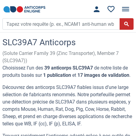
SLC39A7 Anticorps
(Solute Carrier Family 39 (Zinc Transporter), Member 7
(SLC39A7))
Choisissez l’un des
39 anticorps SLC39A7
de notre liste de
produits basés sur
1 publication
et
17 images de validation
.
Découvrez des anticorps SLC39A7 fiables issus d’une large
sélection de fabricants renommés. Notre portefeuille permet
une détection précise de SLC39A7 dans plusieurs espèces, y
compris Mouse, Human, Rat, Dog, Pig, Cow, Horse, Rabbit,
Sheep, et prend en charge diverses applications de recherche
telles que WB, IF (cc), IF (p), ELISA, IF.
Trouvez rapidement l’anticorps adapté grâce à nos outils de