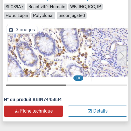
SLC39A7
Reactivité: Humain
WB, IHC, ICC, IP
Hôte: Lapin
Polyclonal
unconjugated
3 images
IHC
N° du produit ABIN7445834
Fiche technique
Détails