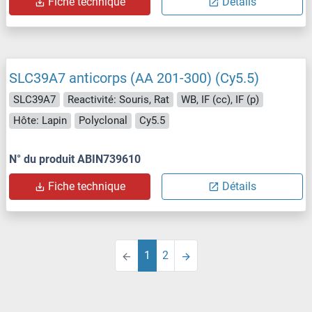
Fiche technique
Détails
SLC39A7 anticorps (AA 201-300) (Cy5.5)
SLC39A7
Reactivité: Souris, Rat
WB, IF (cc), IF (p)
Hôte: Lapin
Polyclonal
Cy5.5
N° du produit ABIN739610
Fiche technique
Détails
1
2