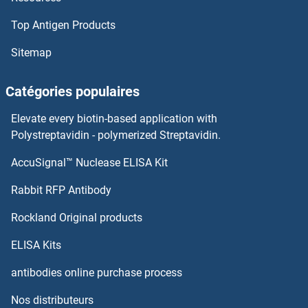
SLC38A3 Anticorps
Top Antigen Products
SLC38A2 Anticorps
Sitemap
SLC38A10 Anticorps
Catégories populaires
SLC38A1 Anticorps
Elevate every biotin-based application with
Polystreptavidin - polymerized Streptavidin.
SLC37A4 Anticorps
AccuSignal™ Nuclease ELISA Kit
SLC39A8 Anticorps
Rabbit RFP Antibody
SLC41A1 Anticorps
Rockland Original products
SLC41A2 Anticorps
ELISA Kits
antibodies online purchase process
SLC43A3 Anticorps
Nos distributeurs
SLC44A1 Anticorps