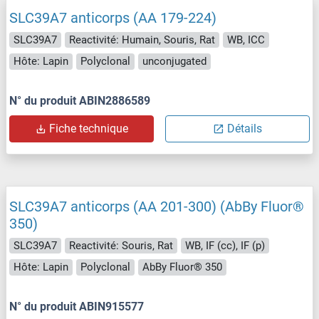
SLC39A7 anticorps (AA 179-224)
SLC39A7
Reactivité: Humain, Souris, Rat
WB, ICC
Hôte: Lapin
Polyclonal
unconjugated
N° du produit ABIN2886589
Fiche technique
Détails
SLC39A7 anticorps (AA 201-300) (AbBy Fluor®
350)
SLC39A7
Reactivité: Souris, Rat
WB, IF (cc), IF (p)
Hôte: Lapin
Polyclonal
AbBy Fluor® 350
N° du produit ABIN915577