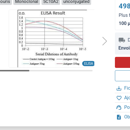
ouris
Monoclonal
5C10A2
unconjugated
498
Plus 
100 
D
Envoi
ELISA
Fi
Aj
Po
Ob