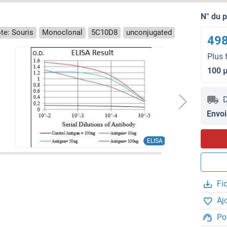
N° du 
te: Souris
Monoclonal
5C10D8
unconjugated
498
Plus 
100 
D
Envoi
ELISA
Fi
Aj
Po