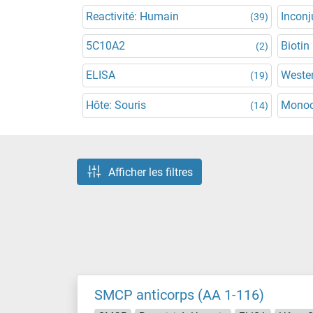
Reactivité: Humain
Incon
(39)
5C10A2
Biotin
(2)
ELISA
Wester
(19)
Hôte: Souris
Monoc
(14)
Afficher les filtres
SMCP anticorps (AA 1-116)