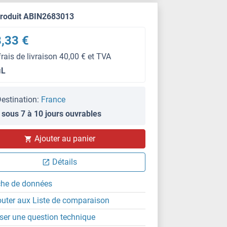
produit ABIN2683013
,33 €
frais de livraison 40,00 € et TVA
μL
estination:
France
 sous 7 à 10 jours ouvrables
WB
Ajouter au panier
Détails
che de données
outer aux Liste de comparaison
ser une question technique