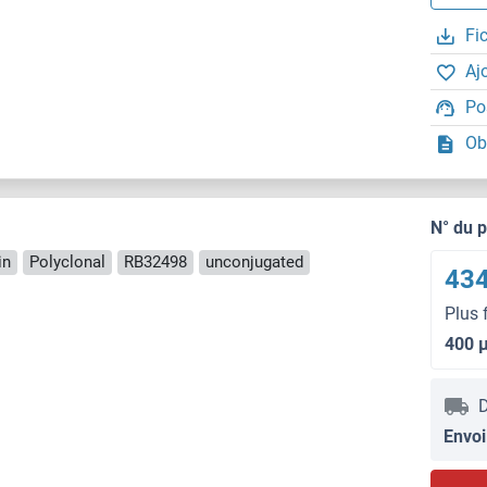
Fi
Aj
Po
Ob
N° du 
in
Polyclonal
RB32498
unconjugated
434
Plus 
400 
D
Envoi