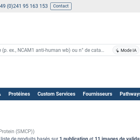
49 (0)241 95 163 153
Contact
Mode IA
A
Protéines
Custom Services
Fournisseurs
Pathway
Protein (SMCP))
 liste de produits basés sur
1 publication
et
11 images de valida