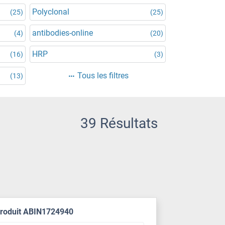
Polyclonal
(25)
(25)
antibodies-online
(4)
(20)
HRP
(16)
(3)
Tous les filtres
(13)
39 Résultats
produit ABIN1724940