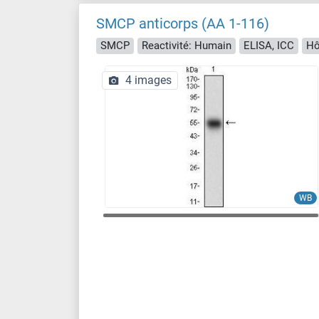
SMCP anticorps (AA 1-116)
SMCP
Reactivité: Humain
ELISA, ICC
Hô
4 images
WB