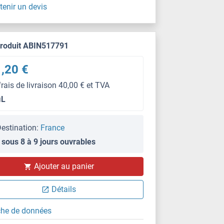
tenir un devis
produit ABIN517791
,20 €
frais de livraison 40,00 € et TVA
μL
estination:
France
 sous 8 à 9 jours ouvrables
Ajouter au panier
Détails
che de données