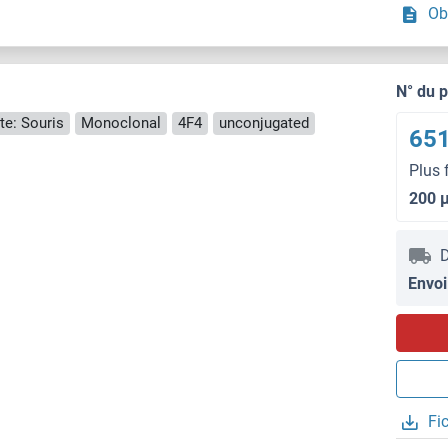
Ob
N° du 
te: Souris
Monoclonal
4F4
unconjugated
651
Plus 
200 
D
Envoi
Fi