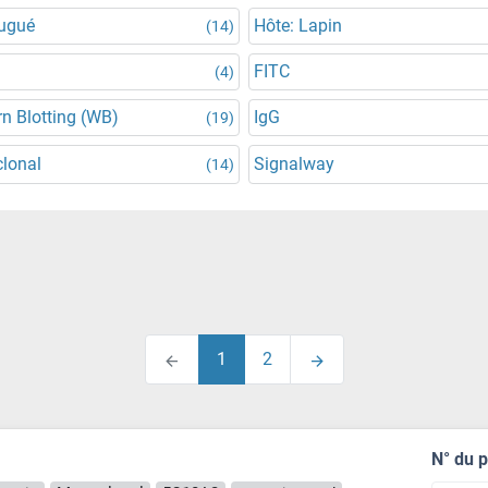
jugué
Hôte: Lapin
(14)
FITC
(4)
n Blotting (WB)
IgG
(19)
lonal
Signalway
(14)
1
2
N° du 