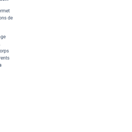
ermet
ons de
age
.
corps
rents
s