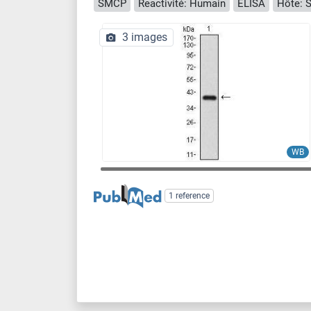
SMCP
Reactivité: Humain
ELISA
Hôte: S
3 images
WB
1 reference