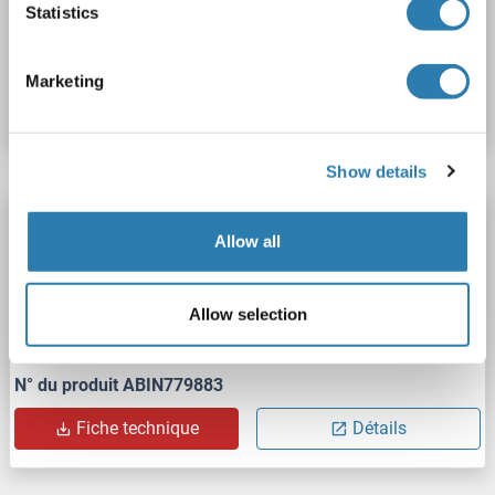
Statistics
N° du produit ABIN775698
Marketing
Fiche technique
Détails
Show details
SRPX2 Kit ELISA
Allow all
SRPX2
Reactivité: Porc
Colorimetric
Competition ELISA
Allow selection
Cell Culture Supernatant, Plasma, Serum, Tissue Homogenate
N° du produit ABIN779883
Fiche technique
Détails