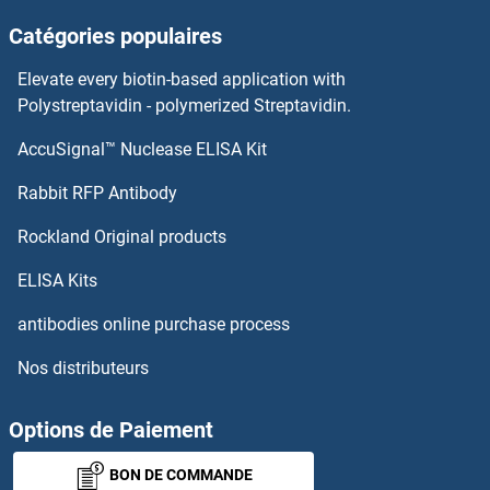
Catégories populaires
SPTLC3 Kits ELISA
Elevate every biotin-based application with
SPTLC2 Kits ELISA
Polystreptavidin - polymerized Streptavidin.
AccuSignal™ Nuclease ELISA Kit
SPTLC1 Kits ELISA
Rabbit RFP Antibody
SRR Kits ELISA
Rockland Original products
SRRM1 Kits ELISA
ELISA Kits
SRSF Protein Kinase 1 Kits ELISA
antibodies online purchase process
Nos distributeurs
SRSF2 Kits ELISA
SRSF3 Kits ELISA
Options de Paiement
BON DE COMMANDE
SRSF4 Kits ELISA