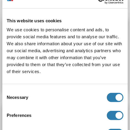
This website uses cookies
SRPX2 Kit ELISA
We use cookies to personalise content and ads, to
SRPX2
Reactivité: Cobaye
Colorimetric
provide social media features and to analyse our traffic.
Sandwich ELISA
250-5000 pg/mL
We also share information about your use of our site with
our social media, advertising and analytics partners who
Cell Culture Supernatant, Plasma, Serum, Tissue Homogenate
may combine it with other information that you’ve
provided to them or that they’ve collected from your use
N° du produit ABIN777663
of their services.
Fiche technique
Détails
Consent
Necessary
Selection
SRPX2 Kit ELISA
Preferences
SRPX2
Reactivité: Lapin
Colorimetric
Sandwich ELISA
250-5000 pg/mL
Cell Culture Supernatant, Plasma, Serum, Tissue Homogenate