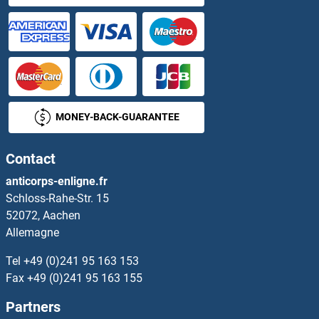
SRY Kits ELISA
SRY (Sex Determining Region Y)-Box 1 Kits ELISA
SRY (Sex Determining Region Y)-Box 18 Kits ELISA
MONEY-BACK-GUARANTEE
SS18 Kits ELISA
Contact
SSBP2 Kits ELISA
anticorps-enligne.fr
Schloss-Rahe-Str. 15
SSFA2 Kits ELISA
52072, Aachen
Allemagne
SSH1 Kits ELISA
Tel
+49 (0)241 95 163 153
SSH2 Kits ELISA
Fax
+49 (0)241 95 163 155
Partners
SSH3 Kits ELISA