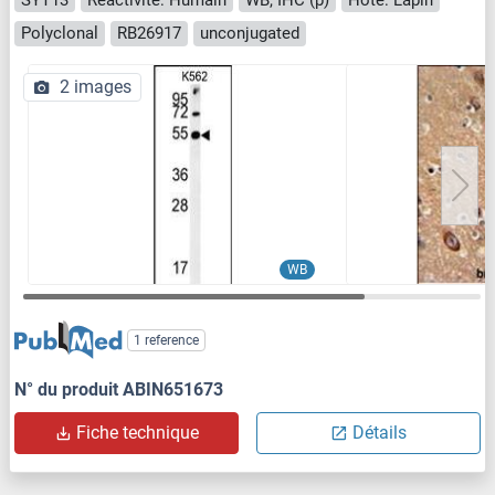
Polyclonal
RB26917
unconjugated
2 images
WB
1 reference
N° du produit ABIN651673
Fiche technique
Détails