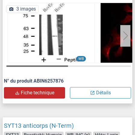
3 images
WB
N° du produit ABIN6257876
Fiche technique
Détails
SYT13 anticorps (N-Term)
SYT13
Reactivité: Humain
WB, IHC (p)
Hôte: Lapin