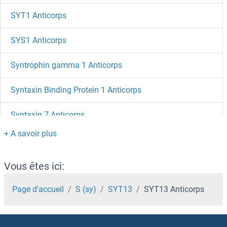
SYT1 Anticorps
SYS1 Anticorps
Syntrophin gamma 1 Anticorps
Syntaxin Binding Protein 1 Anticorps
Syntaxin 7 Anticorps
Syntaxin 6 Anticorps
Syntaxin 5 Anticorps
Vous êtes ici:
Syntaxin 4 Anticorps
Page d'accueil
S (sy)
SYT13
SYT13 Anticorps
Syntaxin 1B Anticorps