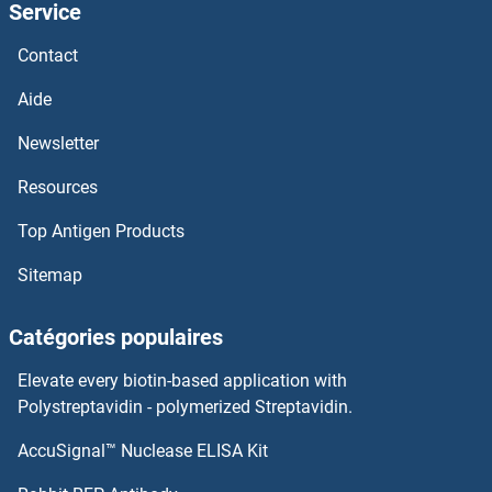
Service
Syntaxin 18 Anticorps
Contact
Syntaxin 17 Anticorps
Aide
Syntaxin 16 Anticorps
Newsletter
Resources
Syntaxin 12 Anticorps
Top Antigen Products
Syntaxin 11 Anticorps
Sitemap
Syntaxin 10 Anticorps
Catégories populaires
Syntaphilin Anticorps
Elevate every biotin-based application with
Syntabulin (Syntaxin-Interacting) Anticorps
Polystreptavidin - polymerized Streptavidin.
AccuSignal™ Nuclease ELISA Kit
SYNRG Anticorps