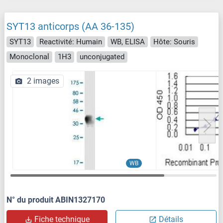
SYT13 anticorps (AA 36-135)
SYT13
Reactivité: Humain
WB, ELISA
Hôte: Souris
Monoclonal
1H3
unconjugated
2 images
WB
N° du produit ABIN1327170
Fiche technique
Détails