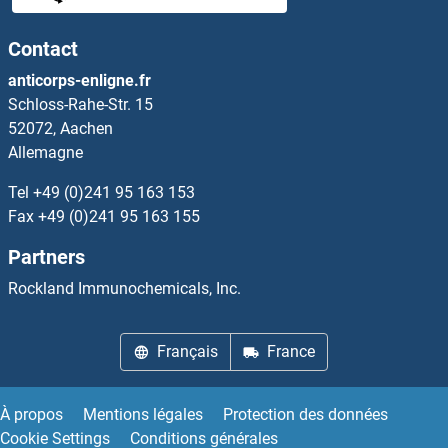
SYT9 Anticorps
Contact
SYTL1 Anticorps
anticorps-enligne.fr
Schloss-Rahe-Str. 15
SYTL2 Anticorps
52072, Aachen
Allemagne
SYTL3 Anticorps
Tel
+49 (0)241 95 163 153
SYTL4 Anticorps
Fax
+49 (0)241 95 163 155
Partners
SYTL5 Anticorps
Rockland Immunochemicals, Inc.
SYVN1 Anticorps
Français
France
T Brachyury Protein Anticorps
T Cell Receptor (TCR) beta Anticorps
À propos
Mentions légales
Protection des données
Cookie Settings
Conditions générales