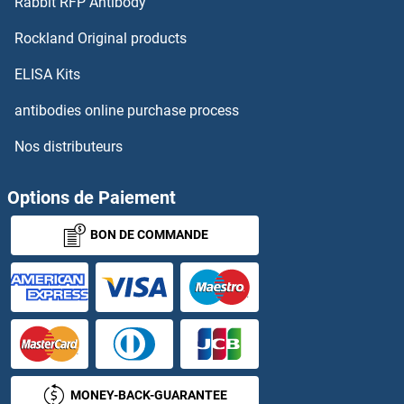
Rabbit RFP Antibody
SYT14 Anticorps
Rockland Original products
SYT15 Anticorps
ELISA Kits
SYT16 Anticorps
antibodies online purchase process
Nos distributeurs
SYT17 Anticorps
SYT2 Anticorps
Options de Paiement
BON DE COMMANDE
SYT4 Anticorps
SYT6 Anticorps
SYT7 Anticorps
SYT8 Anticorps
MONEY-BACK-GUARANTEE