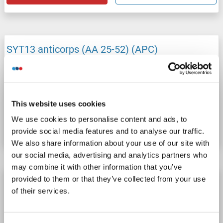
SYT13 anticorps (AA 25-52) (APC)
SYT13
Reactivité: Humain
WB, ELISA, IHC
Hôte: Lapin
Polyclonal
APC
This website uses cookies
N° du produit ABIN1939875
We use cookies to personalise content and ads, to
Fiche technique
Détails
provide social media features and to analyse our traffic.
We also share information about your use of our site with
our social media, advertising and analytics partners who
may combine it with other information that you’ve
provided to them or that they’ve collected from your use
SYT13 anticorps (AA 25-52) (HRP)
of their services.
SYT13
Reactivité: Humain
WB, ELISA, IHC
Hôte: Lapin
Polyclonal
HRP