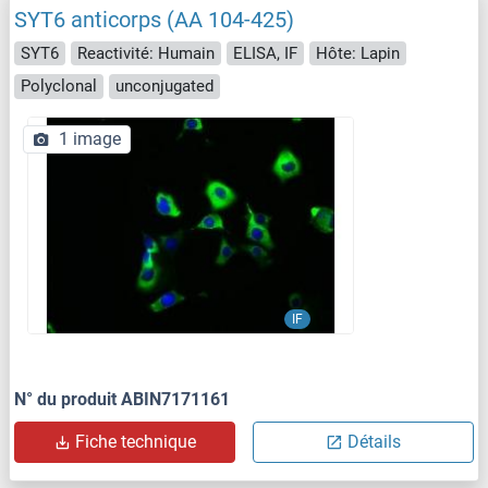
SYT6 anticorps (AA 104-425)
SYT6
Reactivité: Humain
ELISA, IF
Hôte: Lapin
Polyclonal
unconjugated
1 image
IF
N° du produit ABIN7171161
Fiche technique
Détails