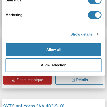
N° du produit ABIN1939962
Marketing
Fiche technique
Détails
Show details
SYT6 anticorps (AA 483-510) (APC)
Allow all
SYT6
Reactivité: Humain
ELISA, IHC, WB
Hôte: Lapin
Polyclonal
APC
Allow selection
N° du produit ABIN1939960
Fiche technique
Détails
SYT6 anticorps (AA 483-510)