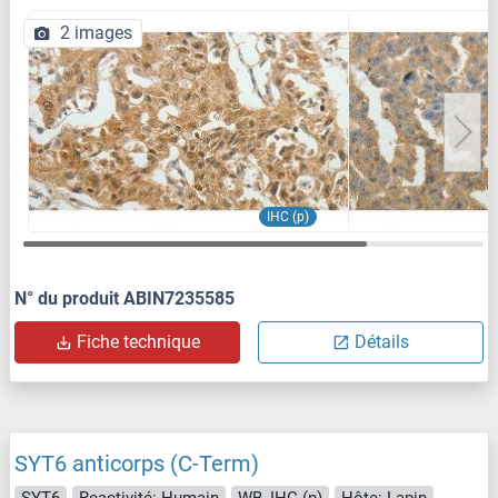
2 images
IHC (p)
N° du produit ABIN7235585
Fiche technique
Détails
SYT6 anticorps (C-Term)
SYT6
Reactivité: Humain
WB, IHC (p)
Hôte: Lapin