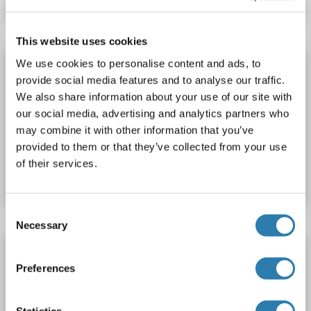
This website uses cookies
We use cookies to personalise content and ads, to
SYT6 anticorps (AA 483-510) (HRP)
provide social media features and to analyse our traffic.
SYT6
Reactivité: Humain
ELISA, IHC, WB
Hôte: Lapin
We also share information about your use of our site with
Polyclonal
HRP
our social media, advertising and analytics partners who
may combine it with other information that you’ve
provided to them or that they’ve collected from your use
N° du produit ABIN1939963
of their services.
Fiche technique
Détails
Consent
Necessary
Selection
SYT6 anticorps (AA 483-510) (PE)
Preferences
SYT6
Reactivité: Humain
ELISA, IHC, WB
Hôte: Lapin
Polyclonal
PE
Statistics