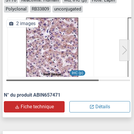
Polyclonal
RB33809
unconjugated
2 images
IHC (p)
N° du produit ABIN657471
Fiche technique
Détails