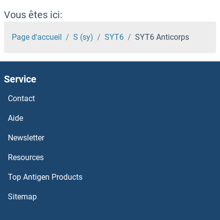
SYT10 Anticorps
Vous êtes ici:
SYT1 Anticorps
Page d'accueil
S (sy)
SYT6
SYT6 Anticorps
SYS1 Anticorps
Service
Syntrophin gamma 1 Anticorps
Contact
Syntaxin Binding Protein 1 Anticorps
Aide
Syntaxin 7 Anticorps
Newsletter
Resources
Syntaxin 6 Anticorps
Top Antigen Products
Syntaxin 5 Anticorps
Sitemap
Syntaxin 4 Anticorps