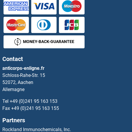
SYTL4 Anticorps
SYTL5 Anticorps
SYVN1 Anticorps
MONEY-BACK-GUARANTEE
T Brachyury Protein Anticorps
Contact
T Cell Receptor (TCR) beta Anticorps
anticorps-enligne.fr
Schloss-Rahe-Str. 15
T-Bet Anticorps
52072, Aachen
Allemagne
T-Box 1 Anticorps
Tel
+49 (0)241 95 163 153
T-Box 10 Anticorps
Fax
+49 (0)241 95 163 155
Partners
T-Box 15 Anticorps
Rockland Immunochemicals, Inc.