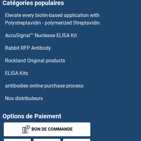
Catégories populaires
Syntaxin 1B Anticorps
Elevate every biotin-based application with
Syntaxin 18 Anticorps
Polystreptavidin - polymerized Streptavidin.
AccuSignal™ Nuclease ELISA Kit
Syntaxin 17 Anticorps
Rabbit RFP Antibody
SYT7 Anticorps
Rockland Original products
SYT8 Anticorps
ELISA Kits
SYT9 Anticorps
antibodies online purchase process
Nos distributeurs
SYTL1 Anticorps
SYTL2 Anticorps
Options de Paiement
BON DE COMMANDE
SYTL3 Anticorps