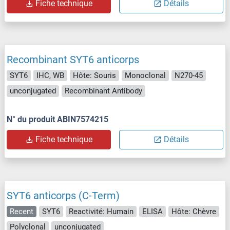
Fiche technique
Détails
Recombinant SYT6 anticorps
SYT6
IHC, WB
Hôte: Souris
Monoclonal
N270-45
unconjugated
Recombinant Antibody
N° du produit ABIN7574215
Fiche technique
Détails
SYT6 anticorps (C-Term)
Recent
SYT6
Reactivité: Humain
ELISA
Hôte: Chèvre
Polyclonal
unconjugated