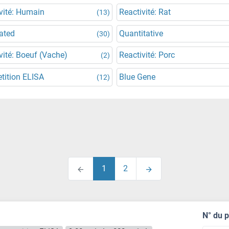
vité: Humain
Reactivité: Rat
(13)
ated
Quantitative
(30)
vité: Boeuf (Vache)
Reactivité: Porc
(2)
tition ELISA
Blue Gene
(12)
1
2
N° du 