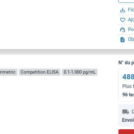
Fi
Aj
Po
Ob
N° du 
rimetric
Competition ELISA
0.1-1.000 pg/mL
488
Plus 
96 te
D
Envoi