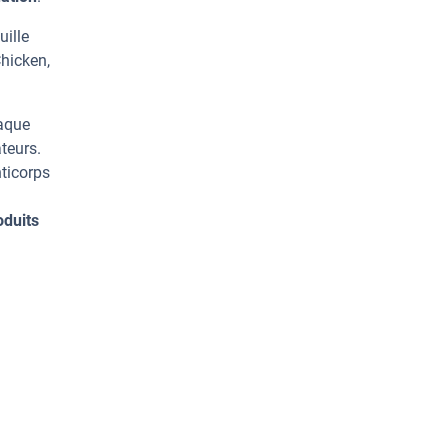
uille
hicken,
haque
teurs.
ticorps
oduits