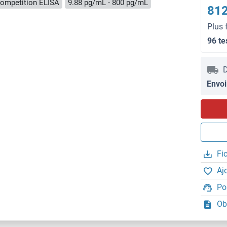
ompetition ELISA
9.88 pg/mL - 800 pg/mL
812
Plus 
96 te
D
Envoi
Fi
Aj
Po
Ob