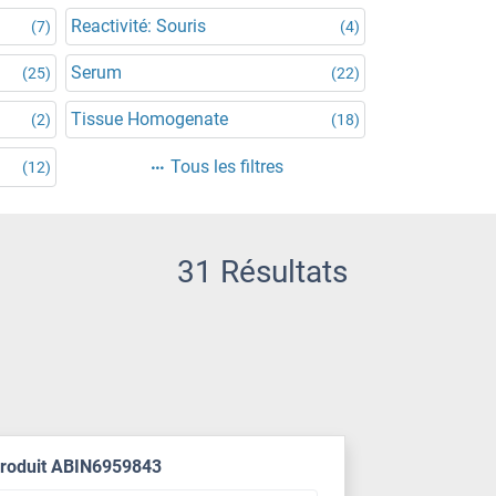
Reactivité: Souris
(7)
(4)
Serum
(25)
(22)
Tissue Homogenate
(2)
(18)
Tous les filtres
(12)
31 Résultats
produit ABIN6959843