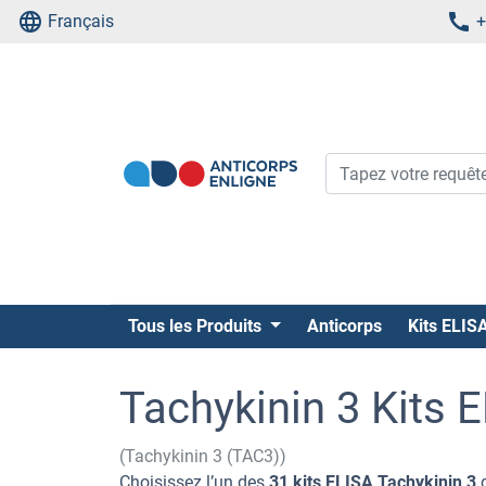
Français
+
Tous les Produits
Anticorps
Kits ELIS
Tachykinin 3 Kits 
(Tachykinin 3 (TAC3))
Choisissez l’un des
31 kits ELISA Tachykinin 3
d