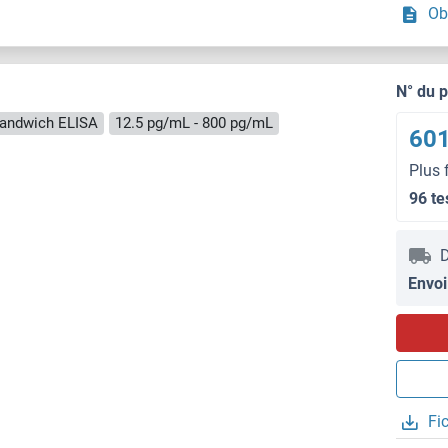
Ob
N° du 
andwich ELISA
12.5 pg/mL - 800 pg/mL
601
Plus 
96 te
D
Envoi
Fi