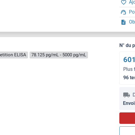
Aj
Po
Ob
N° du 
tition ELISA
78.125 pg/mL - 5000 pg/mL
601
Plus 
96 te
D
Envoi