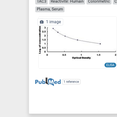
TAC3
Reactivité: Humain
Colorimetric
C
Plasma, Serum
1 image
ELISA
1 reference