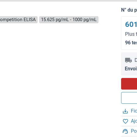
N° du 
ompetition ELISA
15.625 pg/mL - 1000 pg/mL
601
Plus 
96 te
D
Envoi
Fi
Aj
Po