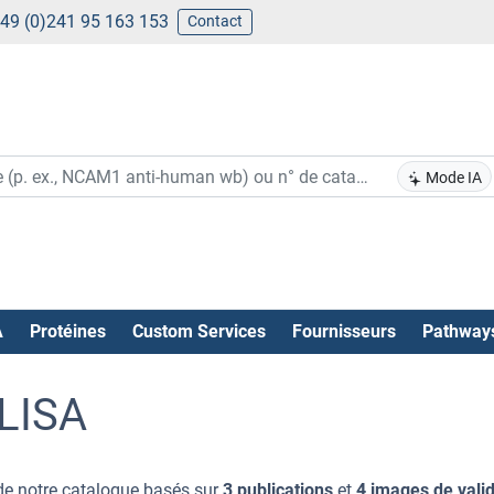
49 (0)241 95 163 153
Contact
Mode IA
A
Protéines
Custom Services
Fournisseurs
Pathway
ELISA
e notre catalogue basés sur
3 publications
et
4 images de vali