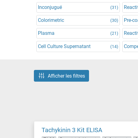
Inconjugué
Reacti
(31)
Colorimetric
Pre-co
(30)
Plasma
Reacti
(21)
Cell Culture Supernatant
Compe
(14)
Afficher les filtres
Tachykinin 3 Kit ELISA