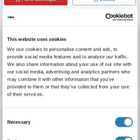
TK1 Kit ELISA
This website uses cookies
TK1
Reactivité: Humain
Mitochondrial
Colorimetric
We use cookies to personalise content and ads, to
0.06-4 pM/L
provide social media features and to analyse our traffic.
We also share information about your use of our site with
N° du produit ABIN585437
our social media, advertising and analytics partners who
may combine it with other information that you’ve
Fiche technique
Détails
provided to them or that they’ve collected from your use
of their services.
TK1 Kit ELISA
Consent
Necessary
Selection
TK1
Reactivité: Souris
Cytosolic
Colorimetric