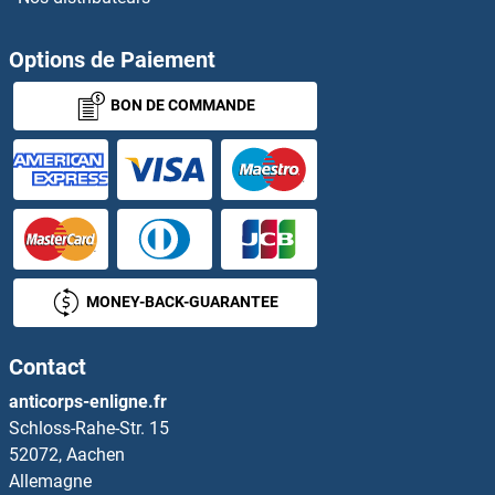
Thymosin beta 10 Kits ELISA
Options de Paiement
Thyroglobulin Kits ELISA
BON DE COMMANDE
Thyroid Hormone Receptor, beta Kits ELISA
Thyroperoxidase Kits ELISA
Thyrotrophic Embryonic Factor Kits ELISA
Thyroxine T4 Kits ELISA
MONEY-BACK-GUARANTEE
TICAM1 Kits ELISA
Contact
TIE1 Kits ELISA
anticorps-enligne.fr
Schloss-Rahe-Str. 15
TIGIT Kits ELISA
52072, Aachen
Allemagne