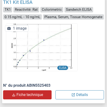
TK1 Kit ELISA
TK1
Reactivité: Rat
Colorimetric
Sandwich ELISA
0.15 ng/mL - 10 ng/mL
Plasma, Serum, Tissue Homogenate
1 image
ELISA
N° du produit ABIN5525403
Fiche technique
Détails