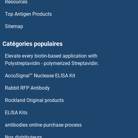
Resources
Thimet Oligopeptidase 1 Kits ELISA
Top Antigen Products
THEMIS Kits ELISA
Sitemap
THBS3 Kits ELISA
Catégories populaires
TH1-Like Kits ELISA
Elevate every biotin-based application with
Polystreptavidin - polymerized Streptavidin.
TGOLN2 Kits ELISA
AccuSignal™ Nuclease ELISA Kit
Thymidine Phosphorylase Kits ELISA
Rabbit RFP Antibody
Thymopentin Kits ELISA
Rockland Original products
Thymopoietin Kits ELISA
ELISA Kits
antibodies online purchase process
Thymosin alpha 1 Kits ELISA
Nos distributeurs