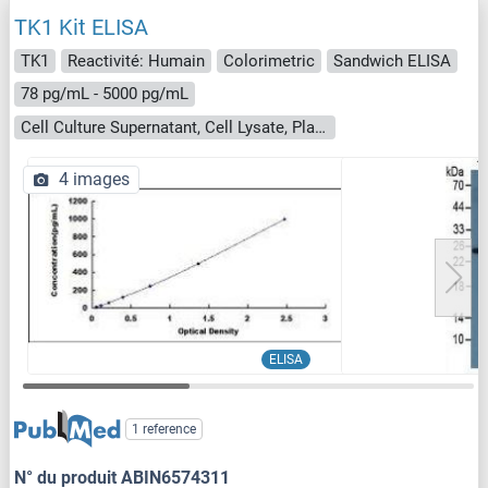
TK1 Kit ELISA
TK1
Reactivité: Humain
Colorimetric
Sandwich ELISA
78 pg/mL - 5000 pg/mL
Cell Culture Supernatant, Cell Lysate, Plasma, Serum, Tissue Homogenate
4 images
ELISA
1 reference
N° du produit ABIN6574311