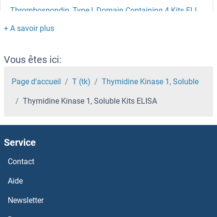
Thrombospondin, Type I, Domain Containing 4 Kits ELISA
Thrombospondin 4 Kits ELISA
Thrombospondin 2 Kits ELISA
Vous êtes ici:
Thrombospondin 1 Kits ELISA
Page d'accueil
T (tk)
Thymidine Kinase 1, Soluble
Thymidine Kinase 1, Soluble Kits ELISA
Thrombopoietin Kits ELISA
Thrombomodulin Kits ELISA
Service
Thrombin-Antithrombin Complex Kits ELISA
Contact
THRA Kits ELISA
Aide
Newsletter
Thioredoxin Reductase Kits ELISA