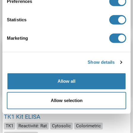
Preferences
N° du produit ABIN1161742
Fiche technique
Détails
Statistics
Marketing
TK1 Kit ELISA
TK1
Reactivité: Poulet
Cytosolic
Colorimetric
Show details
N° du produit ABIN1161741
Allow all
Fiche technique
Détails
Allow selection
TK1 Kit ELISA
TK1
Reactivité: Rat
Cytosolic
Colorimetric