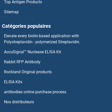
Top Antigen Products
TRPV3 Anticorps
Sitemap
TRPV2 Anticorps
Catégories populaires
TRPV1 Anticorps
Elevate every biotin-based application with
TRPT1 Anticorps
Polystreptavidin - polymerized Streptavidin.
AccuSignal™ Nuclease ELISA Kit
TRPS1 Anticorps
Rabbit RFP Antibody
TSEN34 Anticorps
Rockland Original products
TSEN54 Anticorps
ELISA Kits
TSFM Anticorps
antibodies online purchase process
Nos distributeurs
TSG101 Anticorps