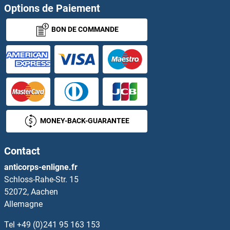
TSGA10 Anticorps
Options de Paiement
BON DE COMMANDE
TSH Anticorps
TSH receptor Anticorps
TSHB Anticorps
TSHZ2 Anticorps
MONEY-BACK-GUARANTEE
TSKS Anticorps
Contact
TSKU Anticorps
anticorps-enligne.fr
Schloss-Rahe-Str. 15
TSNAX Anticorps
52072, Aachen
Allemagne
Tsnaxip1 Anticorps
Tel
+49 (0)241 95 163 153