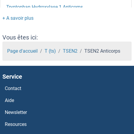
Tryptophan Hydroxylase 1 Anticorps
Trypsin Anticorps
TRX2 Anticorps
Vous êtes ici:
TRUB2 Anticorps
Page d'accueil
T (ts)
TSEN2
TSEN2 Anticorps
TRUB1 Anticorps
Service
TRRAP Anticorps
Contact
TRPV6 Anticorps
Aide
TRPV5 Anticorps
Newsletter
Resources
TRPV4 Anticorps