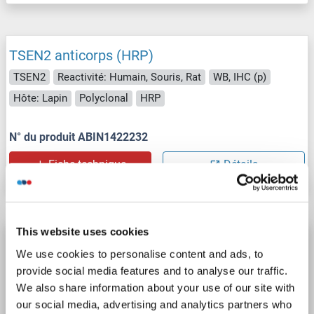
TSEN2 anticorps (HRP)
TSEN2
Reactivité: Humain, Souris, Rat
WB, IHC (p)
Hôte: Lapin
Polyclonal
HRP
N° du produit ABIN1422232
Fiche technique
Détails
This website uses cookies
TSEN2 anticorps (Cy7)
We use cookies to personalise content and ads, to
TSEN2
Reactivité: Humain, Souris, Rat
WB, IF (p)
provide social media features and to analyse our traffic.
Hôte: Lapin
Polyclonal
Cy7
We also share information about your use of our site with
our social media, advertising and analytics partners who