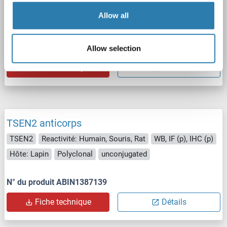
TSEN2
Reactivité: Humain, Souris, Rat
WB, IF (p)
Allow all
Hôte: Lapin
Polyclonal
Cy3
N° du produit ABIN1422227
Allow selection
Fiche technique
Détails
TSEN2 anticorps
TSEN2
Reactivité: Humain, Souris, Rat
WB, IF (p), IHC (p)
Hôte: Lapin
Polyclonal
unconjugated
N° du produit ABIN1387139
Fiche technique
Détails