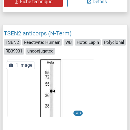
Fiche technique
Détails
TSEN2 anticorps (N-Term)
TSEN2
Reactivité: Humain
WB
Hôte: Lapin
Polyclonal
RB39931
unconjugated
1 image
WB