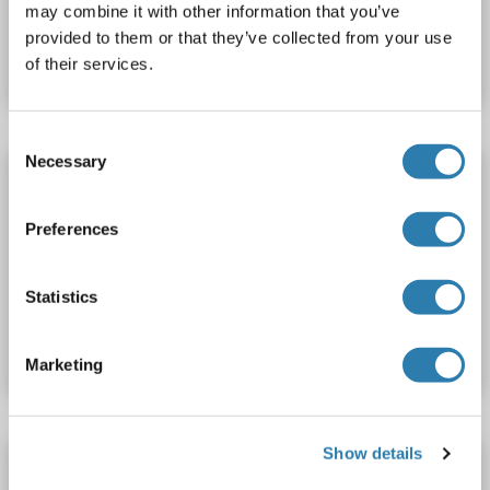
may combine it with other information that you’ve
N° du produit ABIN1422230
provided to them or that they’ve collected from your use
Fiche technique
Détails
of their services.
Consent
Necessary
Selection
TSEN2 anticorps (Cy5)
TSEN2
Reactivité: Humain, Souris, Rat
WB, IF (p)
Preferences
Hôte: Lapin
Polyclonal
Cy5
Statistics
N° du produit ABIN1422228
Fiche technique
Détails
Marketing
Show details
TSEN2 anticorps (Cy3)