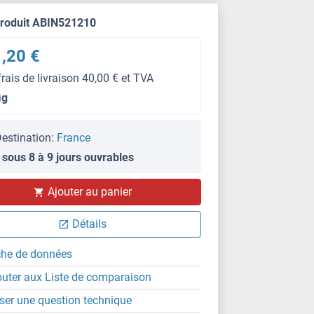
produit ABIN521210
,20 €
frais de livraison 40,00 € et TVA
μg
estination:
France
 sous 8 à 9 jours ouvrables
WB
Ajouter au panier
Détails
che de données
outer aux Liste de comparaison
ser une question technique