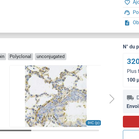
Aj
Po
Ob
N° du 
in
Polyclonal
unconjugated
320
Plus 
100 
D
Envoi
IHC (p)