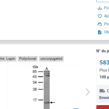
Fi
Aj
Po
Ob
N° du 
te: Lapin
Polyclonal
unconjugated
583
Plus 
100 
D
Envoi