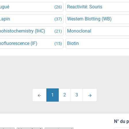
jugué
Reactivité: Souris
(26)
Lapin
Western Blotting (WB)
(37)
ohistochemistry (IHC)
Monoclonal
(21)
fluorescence (IF)
Biotin
(15)
1
2
3
N° du 