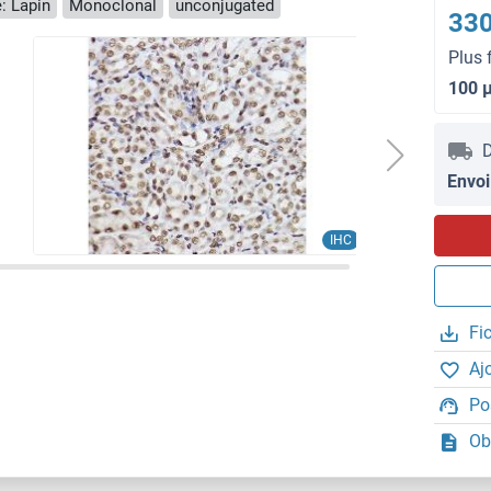
: Lapin
Monoclonal
unconjugated
330
Plus 
100 
D
Envoi
IHC
Fi
Aj
Po
Ob