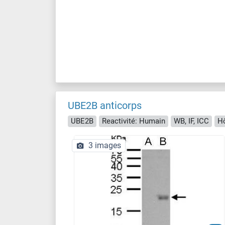
UBE2B anticorps
UBE2B
Reactivité: Humain
WB, IF, ICC
Hô
3 images