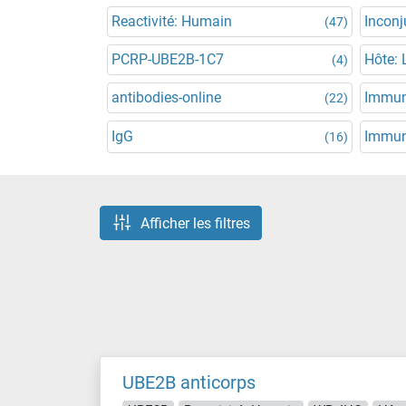
Reactivité: Humain
Incon
(47)
PCRP-UBE2B-1C7
Hôte: 
(4)
antibodies-online
Immun
(22)
IgG
Immuno
(16)
Afficher les filtres
UBE2B anticorps