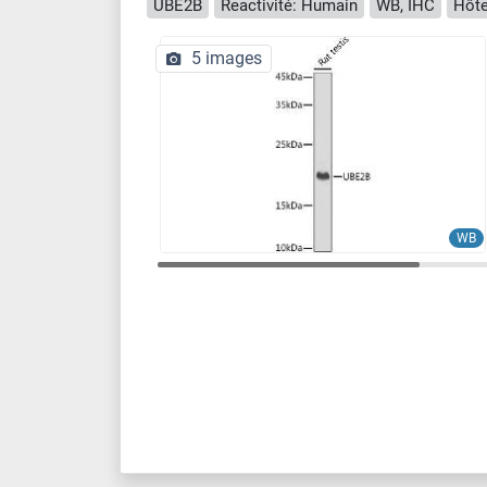
UBE2B
Reactivité: Humain
WB, IHC
Hôte
5 images
WB