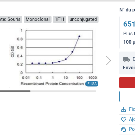
N° du 
te: Souris
Monoclonal
1F11
unconjugated
651
Plus 
100 
D
Envoi
ELISA
Fi
Aj
Po