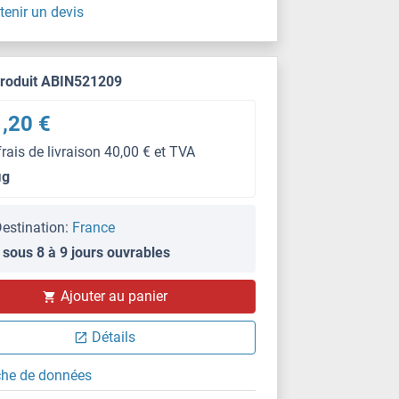
tenir un devis
produit ABIN521209
,20 €
frais de livraison 40,00 € et TVA
μg
estination:
France
 sous 8 à 9 jours ouvrables
WB
Ajouter au panier
Détails
che de données