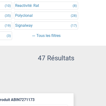
Reactivité: Rat
(10)
(8)
Polyclonal
(35)
(28)
Signalway
(19)
(17)
Tous les filtres
(3)
47 Résultats
produit ABIN7271173