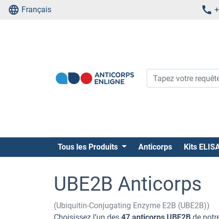
Français
+
Tous les Produits
Anticorps
Kits ELIS
UBE2B Anticorps
(Ubiquitin-Conjugating Enzyme E2B (UBE2B))
Choisissez l’un des
47 anticorps UBE2B
de notre