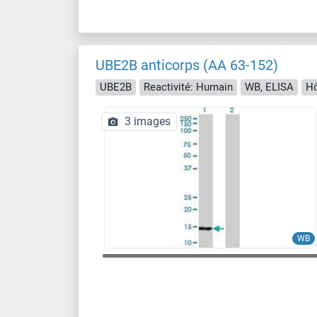
UBE2B anticorps (AA 63-152)
UBE2B
Reactivité: Humain
WB, ELISA
Hô
3 images
WB