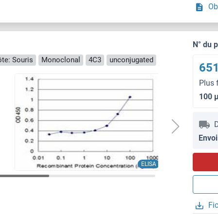
Ob
N° du 
te: Souris
Monoclonal
4C3
unconjugated
651
Plus 
100 
D
Envoi
ELISA
Fi