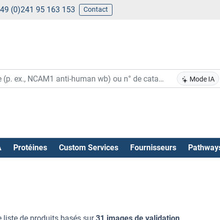
49 (0)241 95 163 153
Contact
Mode IA
A
Protéines
Custom Services
Fournisseurs
Pathway
 liste de produits basés sur
31 images de validation
.