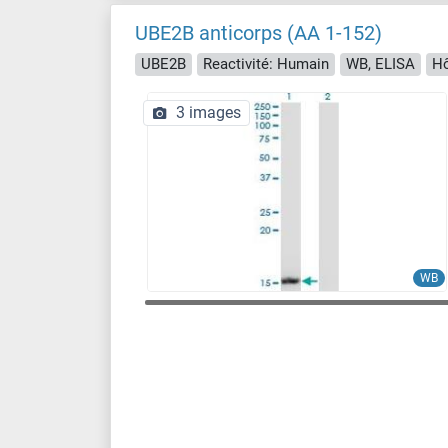
UBE2B anticorps (AA 1-152)
UBE2B
Reactivité: Humain
WB, ELISA
Hô
3 images
WB