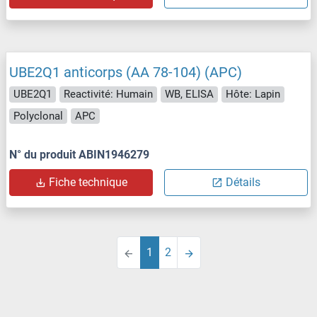
UBE2Q1 anticorps (AA 78-104) (APC)
UBE2Q1
Reactivité: Humain
WB, ELISA
Hôte: Lapin
Polyclonal
APC
N° du produit ABIN1946279
Fiche technique
Détails
1
2