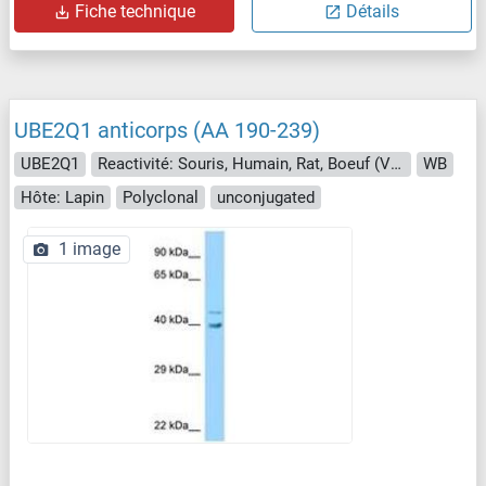
Fiche technique
Détails
UBE2Q1 anticorps (AA 190-239)
UBE2Q1
Reactivité: Souris, Humain, Rat, Boeuf (Vache), Chien, Cheval, Lapin, Cobaye, Porc, Poisson zèbre (Danio rerio), Roussette (Chauve-souris), Singe
WB
Hôte: Lapin
Polyclonal
unconjugated
1 image