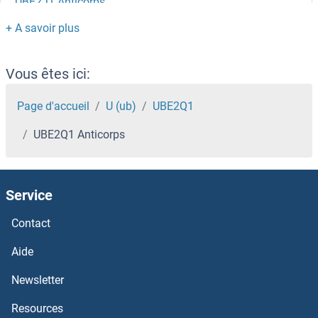
UBE2J1 Anticorps
UBE2H Anticorps
UBE2G1 Anticorps
Vous êtes ici:
UBE2F Anticorps
Page d'accueil
U (ub)
UBE2Q1
UBE2Q1 Anticorps
UBE2E2 Anticorps
UBE2E1 Anticorps
Service
UBE2D4 Anticorps
Contact
UBE2D2 Anticorps
Aide
Newsletter
UBE2D1 Anticorps
Resources
UBE2C Anticorps