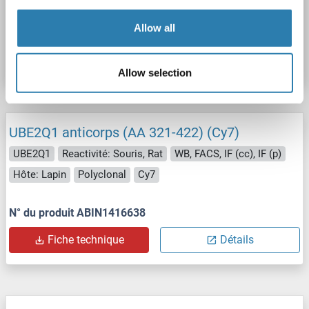
Allow all
N° du produit ABIN1398765
Fiche technique
Détails
Allow selection
UBE2Q1 anticorps (AA 321-422) (Cy7)
UBE2Q1
Reactivité: Souris, Rat
WB, FACS, IF (cc), IF (p)
Hôte: Lapin
Polyclonal
Cy7
N° du produit ABIN1416638
Fiche technique
Détails