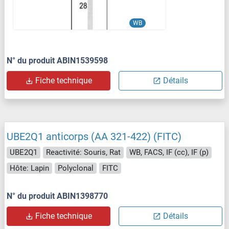
WB
N° du produit ABIN1539598
Fiche technique
Détails
UBE2Q1 anticorps (AA 321-422) (FITC)
UBE2Q1
Reactivité: Souris, Rat
WB, FACS, IF (cc), IF (p)
Hôte: Lapin
Polyclonal
FITC
N° du produit ABIN1398770
Fiche technique
Détails