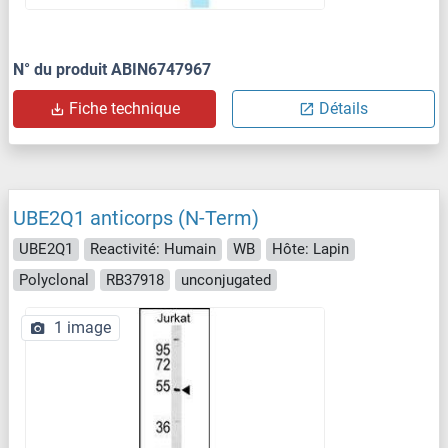
N° du produit ABIN6747967
Fiche technique
Détails
UBE2Q1 anticorps (N-Term)
UBE2Q1
Reactivité: Humain
WB
Hôte: Lapin
Polyclonal
RB37918
unconjugated
1 image