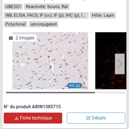
UBE2Q1
Reactivité: Souris, Rat
WB, ELISA, FACS, IF (cc), IF (p), IHC (p), IHC (fro)
Hôte: Lapin
Polyclonal
unconjugated
2 images
IHC (p)
N° du produit ABIN1385715
Fiche technique
Détails