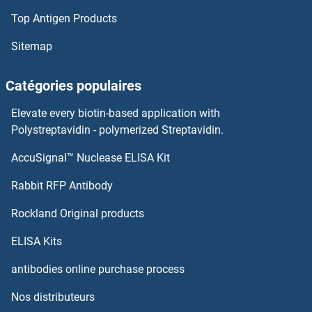
Top Antigen Products
UBE2B Anticorps
Sitemap
UBE2A Anticorps
Catégories populaires
UBD Anticorps
Elevate every biotin-based application with
Polystreptavidin - polymerized Streptavidin.
UBC Anticorps
AccuSignal™ Nuclease ELISA Kit
UBE2Q2 Anticorps
Rabbit RFP Antibody
UBE2R2 Anticorps
Rockland Original products
Ube2t Anticorps
ELISA Kits
antibodies online purchase process
UBE2U Anticorps
Nos distributeurs
UBE2V1 Anticorps