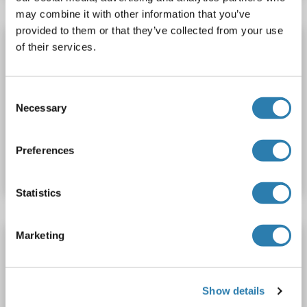
may combine it with other information that you’ve
provided to them or that they’ve collected from your use
UBE2Q1 anticorps (AA 321-422) (AbBy Fluor®
of their services.
488)
UBE2Q1
Reactivité: Souris, Rat
WB, FACS, IF (cc), IF (p)
Consent
Hôte: Lapin
Polyclonal
AbBy Fluor® 488
Necessary
Selection
N° du produit ABIN1398766
Preferences
Fiche technique
Détails
Statistics
Marketing
UBE2Q1 anticorps (AA 321-422) (AbBy Fluor®
350)
UBE2Q1
Reactivité: Souris, Rat
WB, FACS, IF (cc), IF (p)
Show details
Hôte: Lapin
Polyclonal
AbBy Fluor® 350