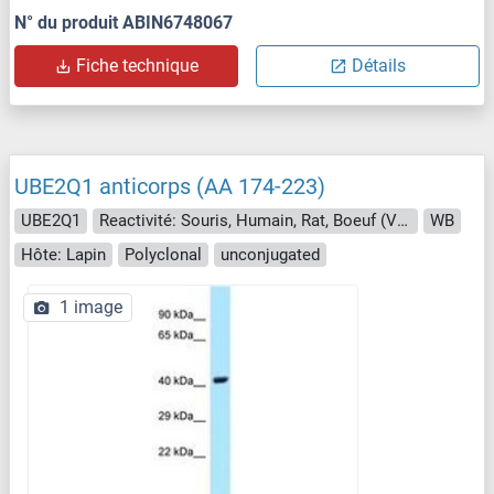
N° du produit ABIN6748067
Fiche technique
Détails
UBE2Q1 anticorps (AA 174-223)
UBE2Q1
Reactivité: Souris, Humain, Rat, Boeuf (Vache), Chien, Cheval, Lapin, Porc, Roussette (Chauve-souris), Singe
WB
Hôte: Lapin
Polyclonal
unconjugated
1 image