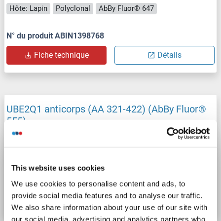
Hôte: Lapin
Polyclonal
AbBy Fluor® 647
N° du produit ABIN1398768
Fiche technique
Détails
UBE2Q1 anticorps (AA 321-422) (AbBy Fluor®
555)
UBE2Q1
Reactivité: Souris, Rat
WB, FACS, IF (cc), IF (p)
Hôte: Lapin
Polyclonal
AbBy Fluor® 555
This website uses cookies
N° du produit ABIN1398767
We use cookies to personalise content and ads, to
provide social media features and to analyse our traffic.
Fiche technique
Détails
We also share information about your use of our site with
our social media, advertising and analytics partners who