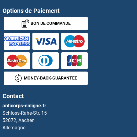
Options de Paiement
UBE2V2 Anticorps
BON DE COMMANDE
UBE2W Anticorps
UBE2Z Anticorps
ube3a Anticorps
UBE3B Anticorps
MONEY-BACK-GUARANTEE
UBE3C Anticorps
Contact
UBE4A Anticorps
anticorps-enligne.fr
Schloss-Rahe-Str. 15
UBE4B Anticorps
52072, Aachen
Allemagne
UBFD1 Anticorps