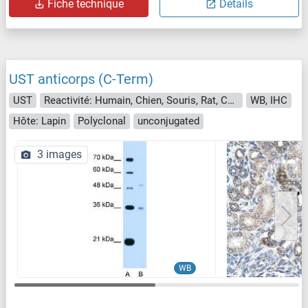
Fiche technique
Détails
UST anticorps (C-Term)
UST
Reactivité: Humain, Chien, Souris, Rat, Cobaye, Cheval, Lapin
WB, IHC
Hôte: Lapin
Polyclonal
unconjugated
3 images
WB