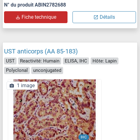
N° du produit ABIN2782688
Fiche technique
Détails
UST anticorps (AA 85-183)
UST
Reactivité: Humain
ELISA, IHC
Hôte: Lapin
Polyclonal
unconjugated
1 image
IHC