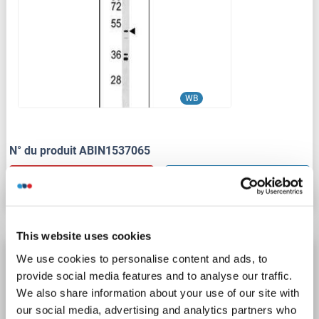
WB
N° du produit ABIN1537065
Fiche technique
Détails
This website uses cookies
UST anticorps (N-Term)
We use cookies to personalise content and ads, to
provide social media features and to analyse our traffic.
UST
Reactivité: Humain, Chien, Souris, Rat, Cobaye, Cheval, Lapin
WB
We also share information about your use of our site with
Hôte: Lapin
Polyclonal
unconjugated
our social media, advertising and analytics partners who