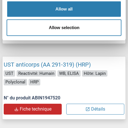
Polyclonal
unconjugated
Allow all
N° du produit ABIN2570143
Allow selection
Fiche technique
Détails
UST anticorps (AA 291-319) (HRP)
UST
Reactivité: Humain
WB, ELISA
Hôte: Lapin
Polyclonal
HRP
N° du produit ABIN1947520
Fiche technique
Détails