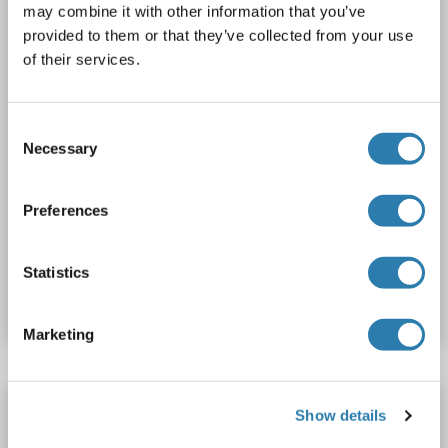
may combine it with other information that you’ve
2 images
provided to them or that they’ve collected from your use
of their services.
Consent
Necessary
Selection
WB
Preferences
N° du produit ABIN2782689
Statistics
Fiche technique
Détails
Marketing
UST anticorps (AA 291-319)
Show details
UST
Reactivité: Humain
WB, ELISA
Hôte: Lapin