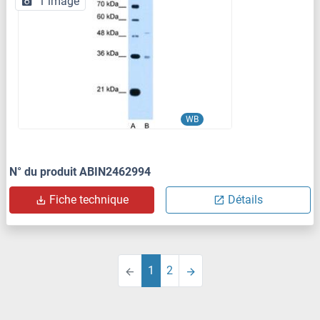
1 image
WB
N° du produit ABIN2462994
Fiche technique
Détails
1
2