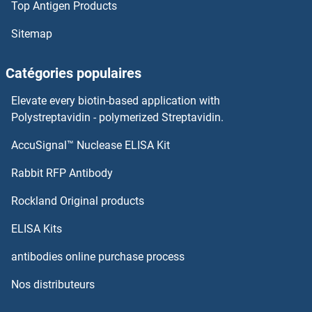
Top Antigen Products
USP42 Anticorps
Sitemap
USP40 Anticorps
Catégories populaires
USP4 Anticorps
Elevate every biotin-based application with
USP39 Anticorps
Polystreptavidin - polymerized Streptavidin.
AccuSignal™ Nuclease ELISA Kit
USP37 Anticorps
Rabbit RFP Antibody
UTF1 Anticorps
Rockland Original products
UTP11L Anticorps
ELISA Kits
UTP14A Anticorps
antibodies online purchase process
Nos distributeurs
UTP14C Anticorps