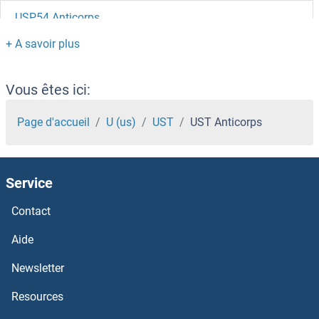
USP54 Anticorps
USP53 Anticorps
USP50 Anticorps
Vous êtes ici:
USP5 Anticorps
Page d'accueil
U (us)
UST
UST Anticorps
USP48 Anticorps
Service
USP47 Anticorps
Contact
USP46 Anticorps
Aide
USP44 Anticorps
Newsletter
Resources
USP43 Anticorps