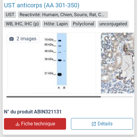
UST anticorps (AA 301-350)
UST
Reactivité: Humain, Chien, Souris, Rat, Cobaye, Cheval, Lapin, Hamster, Singe, Roussette (Chauve-souris), Porc
WB, IHC, IHC (p)
Hôte: Lapin
Polyclonal
unconjugated
2 images
N° du produit ABIN321131
Fiche technique
Détails