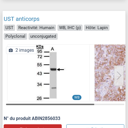
UST anticorps
UST
Reactivité: Humain
WB, IHC (p)
Hôte: Lapin
Polyclonal
unconjugated
2 images
WB
N° du produit ABIN2856033