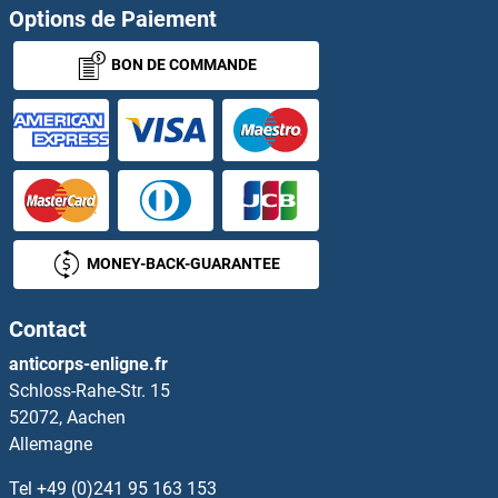
UTP15 Anticorps
Options de Paiement
BON DE COMMANDE
UTP18 Anticorps
UTP20 Anticorps
UTP23 Anticorps
UTP25/DIEXF Anticorps
MONEY-BACK-GUARANTEE
UTP3 Anticorps
Contact
UTP6 Anticorps
anticorps-enligne.fr
Schloss-Rahe-Str. 15
Utrophin Anticorps
52072, Aachen
Allemagne
UTS2R Anticorps
Tel
+49 (0)241 95 163 153