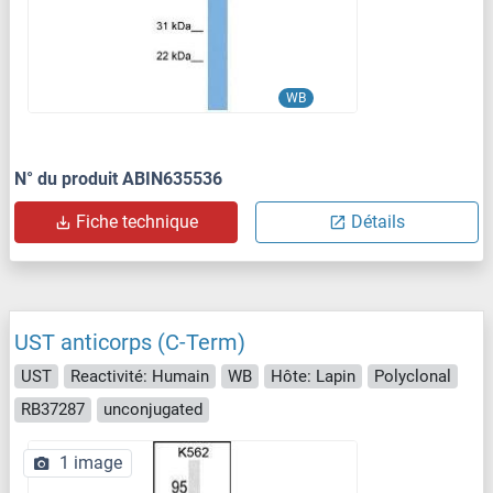
WB
N° du produit ABIN635536
Fiche technique
Détails
UST anticorps (C-Term)
UST
Reactivité: Humain
WB
Hôte: Lapin
Polyclonal
RB37287
unconjugated
1 image