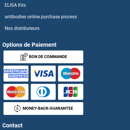
Wingless-Type MMTV Integration Site Family, Member 2B Kits ELISA
ELISA Kits
WISP1 Kits ELISA
antibodies online purchase process
Nos distributeurs
WISP2 Kits ELISA
WISP3 Kits ELISA
Options de Paiement
BON DE COMMANDE
WNK1 Kits ELISA
WNT1 Kits ELISA
WNT10A Kits ELISA
WNT10B Kits ELISA
MONEY-BACK-GUARANTEE
WNT16 Kits ELISA
Contact
WNT2 Kits ELISA