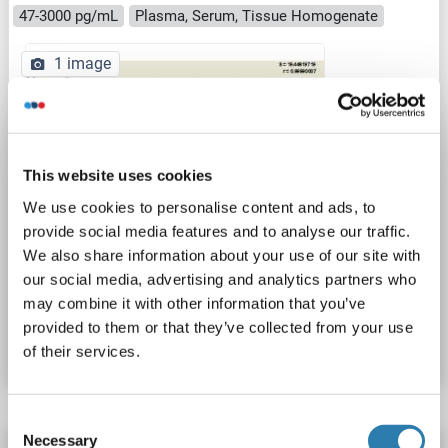
47-3000 pg/mL
Plasma, Serum, Tissue Homogenate
1 image
This website uses cookies
We use cookies to personalise content and ads, to
provide social media features and to analyse our traffic.
ELISA
We also share information about your use of our site with
our social media, advertising and analytics partners who
N° du produit ABIN837340
may combine it with other information that you’ve
provided to them or that they’ve collected from your use
Fiche technique
Détails
of their services.
Consent
Necessary
Selection