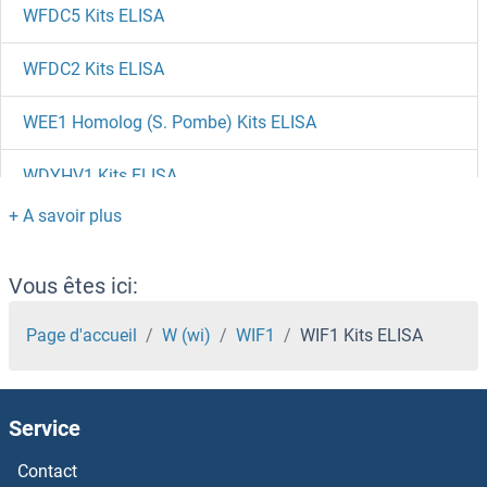
WFDC5 Kits ELISA
WFDC2 Kits ELISA
WEE1 Homolog (S. Pombe) Kits ELISA
WDYHV1 Kits ELISA
WDR8 Kits ELISA
WDR77 Kits ELISA
Vous êtes ici:
WDR5 Kits ELISA
Page d'accueil
W (wi)
WIF1
WIF1 Kits ELISA
WBP2NL Kits ELISA
Service
WASP Kits ELISA
Contact