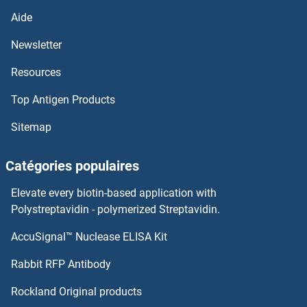
WASF2 Kits ELISA
Aide
WASF1 Kits ELISA
Newsletter
Resources
WARS Kits ELISA
Top Antigen Products
VWF Kits ELISA
Sitemap
VWC2 Kits ELISA
Catégories populaires
VWA2 Kits ELISA
Elevate every biotin-based application with
VWA1 Kits ELISA
Polystreptavidin - polymerized Streptavidin.
AccuSignal™ Nuclease ELISA Kit
VTCN1 Kits ELISA
Rabbit RFP Antibody
Wingless-Type MMTV Integration Site Family, Member 11 Kits ELISA
Rockland Original products