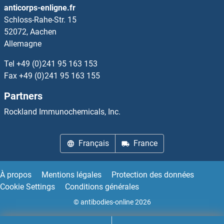
anticorps-enligne.fr
Schloss-Rahe-Str. 15
WNT3 Kits ELISA
52072, Aachen
Allemagne
WNT3A Kits ELISA
Tel
+49 (0)241 95 163 153
WNT4 Kits ELISA
Fax
+49 (0)241 95 163 155
Partners
WNT5A Kits ELISA
Rockland Immunochemicals, Inc.
WNT5B Kits ELISA
Français
France
WNT6 Kits ELISA
WNT7A Kits ELISA
À propos
Mentions légales
Protection des données
Cookie Settings
Conditions générales
WNT7B Kits ELISA
© antibodies-online 2026
WNT8A Kits ELISA