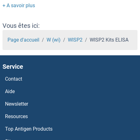
WFDC5 Kits ELISA
WFDC2 Kits ELISA
Vous êtes ici:
WEE1 Homolog (S. Pombe) Kits ELISA
Page d'accueil
W (wi)
WISP2
WISP2 Kits ELISA
WDYHV1 Kits ELISA
Service
WDR8 Kits ELISA
Contact
WDR77 Kits ELISA
Aide
WDR5 Kits ELISA
Newsletter
Resources
WBP2NL Kits ELISA
Top Antigen Products
WASP Kits ELISA