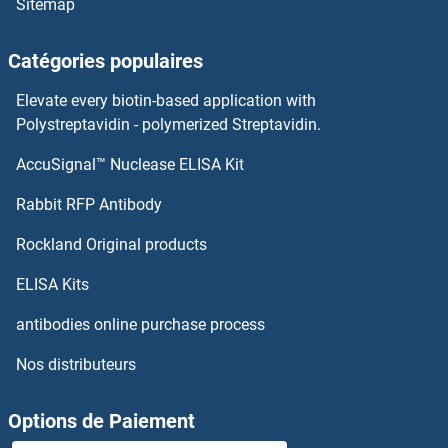
Sitemap
WASF2 Kits ELISA
Catégories populaires
WASF1 Kits ELISA
Elevate every biotin-based application with
WARS Kits ELISA
Polystreptavidin - polymerized Streptavidin.
AccuSignal™ Nuclease ELISA Kit
VWF Kits ELISA
Rabbit RFP Antibody
WISP3 Kits ELISA
Rockland Original products
WNK1 Kits ELISA
ELISA Kits
WNT1 Kits ELISA
antibodies online purchase process
Nos distributeurs
WNT10A Kits ELISA
WNT10B Kits ELISA
Options de Paiement