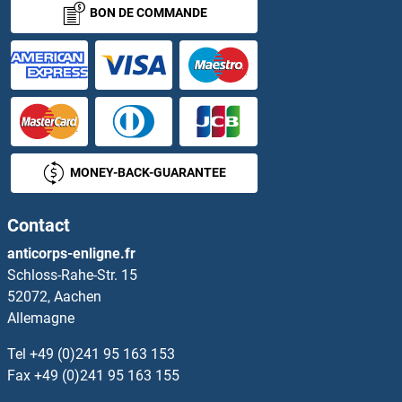
BON DE COMMANDE
WNT16 Kits ELISA
WNT2 Kits ELISA
WNT3 Kits ELISA
WNT3A Kits ELISA
MONEY-BACK-GUARANTEE
WNT4 Kits ELISA
Contact
WNT5A Kits ELISA
anticorps-enligne.fr
Schloss-Rahe-Str. 15
WNT5B Kits ELISA
52072, Aachen
Allemagne
WNT6 Kits ELISA
Tel
+49 (0)241 95 163 153
WNT7A Kits ELISA
Fax
+49 (0)241 95 163 155