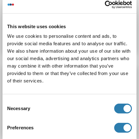
Sandwich ELISA
0.156-10 ng/mL
Plasma, Serum, Tissue Homogenate
This website uses cookies
N° du produit ABIN5592784
We use cookies to personalise content and ads, to
Fiche technique
Détails
provide social media features and to analyse our traffic.
We also share information about your use of our site with
our social media, advertising and analytics partners who
may combine it with other information that you’ve
WISP2 Kit ELISA
provided to them or that they’ve collected from your use
of their services.
WISP2
Reactivité: Souris
Colorimetric
Sandwich ELISA
0.156-10 ng/mL
Plasma, Serum, Tissue Homogenate
Consent
Necessary
Selection
N° du produit ABIN5592785
Fiche technique
Détails
Preferences