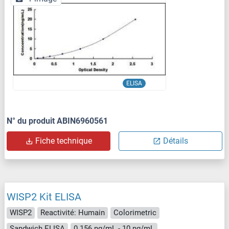
ELISA
N° du produit ABIN6960561
Fiche technique
Détails
WISP2 Kit ELISA
WISP2
Reactivité: Humain
Colorimetric
Sandwich ELISA
0.156 ng/mL - 10 ng/mL