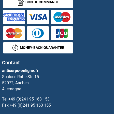
BON DE COMMANDE
WNT3A Kits ELISA
WNT4 Kits ELISA
WNT5A Kits ELISA
WNT5B Kits ELISA
MONEY-BACK-GUARANTEE
WNT6 Kits ELISA
Contact
WNT7A Kits ELISA
anticorps-enligne.fr
Schloss-Rahe-Str. 15
WNT7B Kits ELISA
52072, Aachen
Allemagne
WNT8A Kits ELISA
Tel
+49 (0)241 95 163 153
WNT9A Kits ELISA
Fax
+49 (0)241 95 163 155