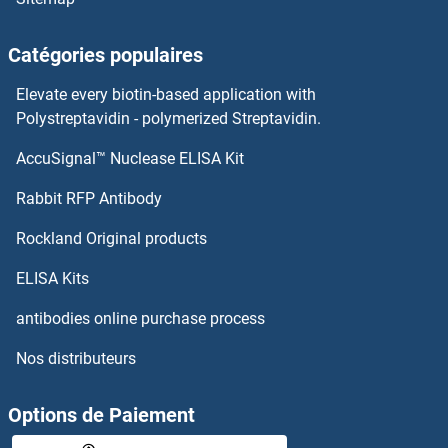
WDR5 Kits ELISA
Catégories populaires
WBP2NL Kits ELISA
Elevate every biotin-based application with
WASP Kits ELISA
Polystreptavidin - polymerized Streptavidin.
AccuSignal™ Nuclease ELISA Kit
WASF2 Kits ELISA
Rabbit RFP Antibody
WNT10A Kits ELISA
Rockland Original products
WNT10B Kits ELISA
ELISA Kits
WNT16 Kits ELISA
antibodies online purchase process
Nos distributeurs
WNT2 Kits ELISA
WNT3 Kits ELISA
Options de Paiement