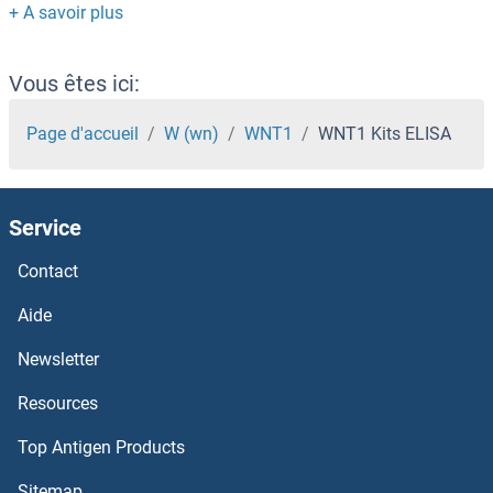
WFS1 Kits ELISA
WFIKKN2 Kits ELISA
Vous êtes ici:
WFIKKN1 Kits ELISA
Page d'accueil
W (wn)
WNT1
WNT1 Kits ELISA
WFDC5 Kits ELISA
Service
WFDC2 Kits ELISA
Contact
WEE1 Homolog (S. Pombe) Kits ELISA
Aide
WDYHV1 Kits ELISA
Newsletter
Resources
WDR8 Kits ELISA
Top Antigen Products
WDR77 Kits ELISA
Sitemap