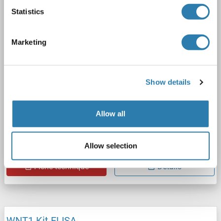
Cell Lysate, Plasma, Serum, Tissue Homogenate
Statistics
1 image
Marketing
Show details
ELISA
Allow all
Allow selection
N° du produit ABIN1081945
Fiche technique
Détails
WNT1 Kit ELISA