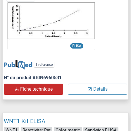
ELISA
1 reference
N° du produit ABIN6960531
Fiche technique
Détails
WNT1 Kit ELISA
WNT1
Reactivité: Rat
Colorimetric
Sandwich ELISA