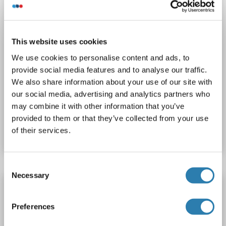
This website uses cookies
ELISA
We use cookies to personalise content and ads, to
provide social media features and to analyse our traffic.
We also share information about your use of our site with
2 références
our social media, advertising and analytics partners who
may combine it with other information that you’ve
N° du produit ABIN572409
provided to them or that they’ve collected from your use
Fiche technique
Détails
of their services.
Consent
Necessary
Selection
WNT1 Kit CLIA
WNT1
Reactivité: Humain
Chemiluminescent
Preferences
Sandwich ELISA
13.7 pg/mL - 10000 pg/mL