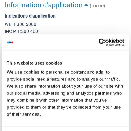
Information d'application
(cache)
Indications d'application
WB 1:300-5000
IHC-P 1:200-400
IHC-F 1:100-500
Restrictions
For Research Use only
This website uses cookies
We use cookies to personalise content and ads, to
Stockage
provide social media features and to analyse our traffic.
(cache)
We also share information about your use of our site with
Format
our social media, advertising and analytics partners who
Liquid
may combine it with other information that you’ve
provided to them or that they’ve collected from your use
Concentration
of their services.
1 μg/μL
Buffer