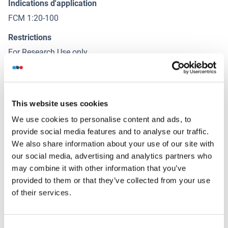
Indications d'application
FCM 1:20-100
Restrictions
For Research Use only
Stockage
(cache)
This website uses cookies
Format
We use cookies to personalise content and ads, to
Liquid
provide social media features and to analyse our traffic.
Concentration
We also share information about your use of our site with
our social media, advertising and analytics partners who
1 μg/μL
may combine it with other information that you’ve
Buffer
provided to them or that they’ve collected from your use
Aqueous buffered solution containing 0.01M TBS ( pH 7.4)
of their services.
with 1 % BSA, 0.03 % Proclin300 and 50 % Glycerol.
Agent conservateur
Consent