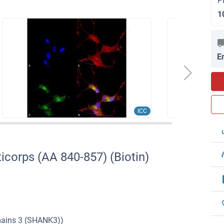
P
1
E
ICC
corps (AA 840-857) (Biotin)
mains 3 (SHANK3))