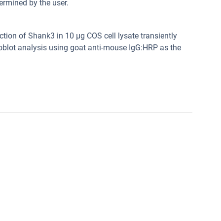
ermined by the user.
tion of Shank3 in 10 μg COS cell lysate transiently
blot analysis using goat anti-mouse IgG:HRP as the