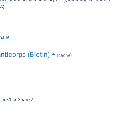
AA)
maire
nticorps (Biotin)
(cache)
Shank1 or Shank2.