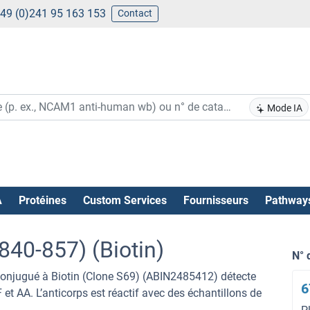
49 (0)241 95 163 153
Contact
Mode IA
A
Protéines
Custom Services
Fournisseurs
Pathway
40-857) (Biotin)
N° 
onjugué à Biotin (Clone S69) (ABIN2485412) détecte
6
et AA. L’anticorps est réactif avec des échantillons de