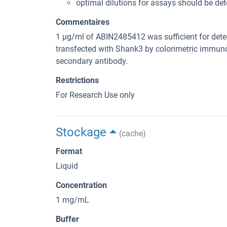
optimal dilutions for assays should be det
Commentaires
1 μg/ml of ABIN2485412 was sufficient for detec
transfected with Shank3 by colorimetric immuno
secondary antibody.
Restrictions
For Research Use only
Stockage
(cache)
Format
Liquid
Concentration
1 mg/mL
Buffer