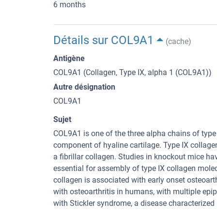
6 months
Détails sur COL9A1
(cache)
Antigène
COL9A1 (Collagen, Type IX, alpha 1 (COL9A1))
Autre désignation
COL9A1
Sujet
COL9A1 is one of the three alpha chains of type 
component of hyaline cartilage. Type IX collagen 
a fibrillar collagen. Studies in knockout mice h
essential for assembly of type IX collagen molec
collagen is associated with early onset osteoar
with osteoarthritis in humans, with multiple epi
with Stickler syndrome, a disease characterized b