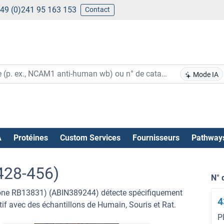
49 (0)241 95 163 153
Contact
Mode IA
A
Protéines
Custom Services
Fournisseurs
Pathway
428-456)
N° 
lone RB13831) (ABIN389244) détecte spécifiquement
4
if avec des échantillons de Humain, Souris et Rat.
P