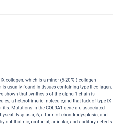
IX collagen, which is a minor (5-20 % ) collagen
is usually found in tissues containing type II collagen,
ave shown that synthesis of the alpha 1 chain is
ules, a heterotrimeric molecule,and that lack of type IX
thritis. Mutations in the COL9A1 gene are associated
physeal dysplasia, 6, a form of chondrodysplasia, and
y ophthalmic, orofacial, articular, and auditory defects.