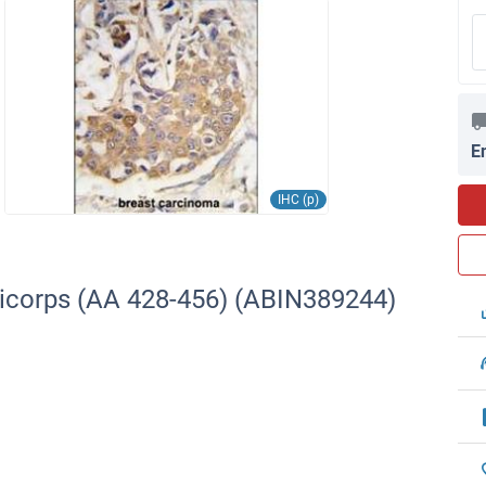
E
IHC (p)
icorps (AA 428-456) (ABIN389244)