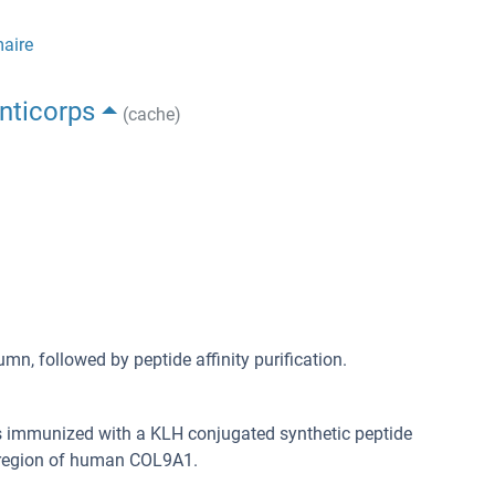
maire
nticorps
(cache)
umn, followed by peptide affinity purification.
s immunized with a KLH conjugated synthetic peptide
 region of human COL9A1.