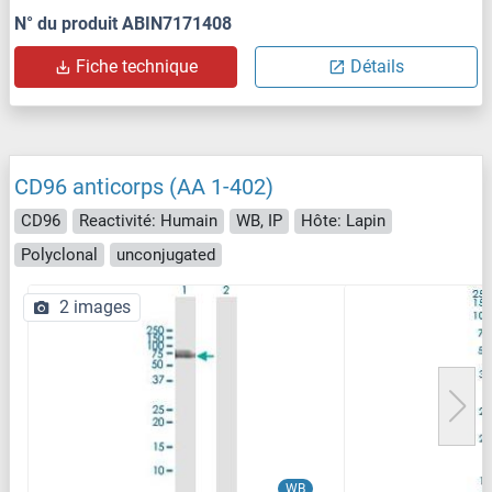
N° du produit ABIN7171408
Fiche technique
Détails
CD96 anticorps (AA 1-402)
CD96
Reactivité: Humain
WB, IP
Hôte: Lapin
Polyclonal
unconjugated
2 images
WB