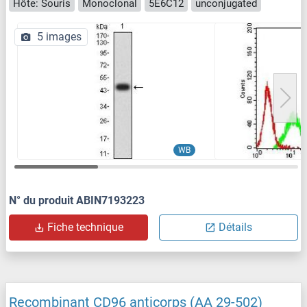
Hôte: Souris
Monoclonal
5E6C12
unconjugated
5 images
WB
N° du produit ABIN7193223
Fiche technique
Détails
Recombinant CD96 anticorps (AA 29-502)