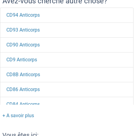
Avez-vous cherché autre chose?
CD94 Anticorps
CD93 Anticorps
CD90 Anticorps
CD9 Anticorps
CD8B Anticorps
CD86 Anticorps
CD84 Anticorps
CD83 Anticorps
CD82 Anticorps
Vous êtes ici: