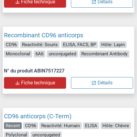
Fiche technique
Détails
Recombinant CD96 anticorps
CD96
Reactivité: Souris
ELISA, FACS, BP
Hôte: Lapin
Monoclonal
6A6
unconjugated
Recombinant Antibody
N° du produit ABIN7517227
Fiche technique
Détails
CD96 anticorps (C-Term)
Recent
CD96
Reactivité: Humain
ELISA
Hôte: Chèvre
Polyclonal
unconjugated