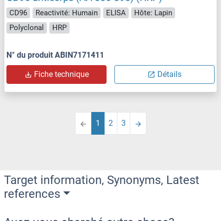
CD96
Reactivité: Humain
ELISA
Hôte: Lapin
Polyclonal
HRP
N° du produit ABIN7171411
Fiche technique
Détails
1
2
3
Target information, Synonyms, Latest
references