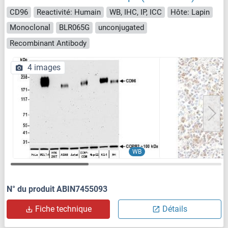
CD96
Reactivité: Humain
WB, IHC, IP, ICC
Hôte: Lapin
Monoclonal
BLR065G
unconjugated
Recombinant Antibody
4 images
WB
N° du produit ABIN7455093
Fiche technique
Détails