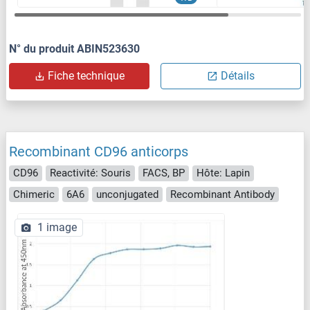
N° du produit ABIN523630
Fiche technique
Détails
Recombinant CD96 anticorps
CD96
Reactivité: Souris
FACS, BP
Hôte: Lapin
Chimeric
6A6
unconjugated
Recombinant Antibody
1 image