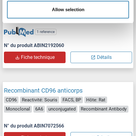
CD96
Reactivité: Humain
FACS, Func
Hôte: Souris
Allow selection
Monoclonal
NK92-39
unconjugated
1 reference
N° du produit ABIN2192060
Fiche technique
Détails
Recombinant CD96 anticorps
CD96
Reactivité: Souris
FACS, BP
Hôte: Rat
Monoclonal
6A6
unconjugated
Recombinant Antibody
N° du produit ABIN7072566