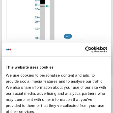
WB
N° du produit ABIN1327614
Fiche technique
Détails
This website uses cookies
We use cookies to personalise content and ads, to
provide social media features and to analyse our traffic.
We also share information about your use of our site with
Recombinant CD96 anticorps
our social media, advertising and analytics partners who
may combine it with other information that you’ve
CD96
Reactivité: Humain
FACS
Hôte: Human, Lapin
provided to them or that they’ve collected from your use
Chimeric
DMC285
unconjugated
Fc fragment
of their services.