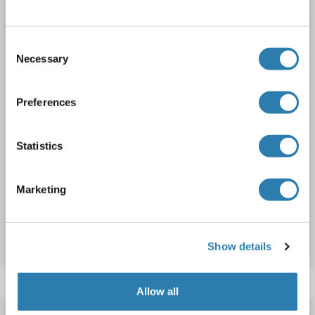
Recombinant Antibody
1 image
Consent
Necessary
Selection
Preferences
Statistics
FACS
Marketing
N° du produit ABIN7490589
Fiche technique
Détails
Show details
Allow all
CD96 anticorps