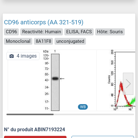
CD96 anticorps (AA 321-519)
CD96
Reactivité: Humain
ELISA, FACS
Hôte: Souris
Monoclonal
8A11F8
unconjugated
4 images
WB
N° du produit ABIN7193224