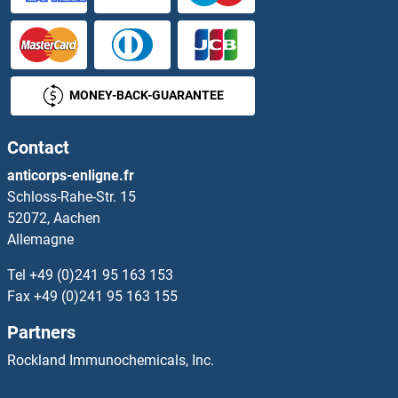
CDC14B Anticorps
CDC16 Anticorps
MONEY-BACK-GUARANTEE
CDC20 Anticorps
Contact
CDC23 Anticorps
anticorps-enligne.fr
Schloss-Rahe-Str. 15
CDC25A Anticorps
52072, Aachen
Allemagne
CDC25B Anticorps
Tel
+49 (0)241 95 163 153
CDC25C Anticorps
Fax
+49 (0)241 95 163 155
Partners
CDC26 Anticorps
Rockland Immunochemicals, Inc.
CDC27 Anticorps