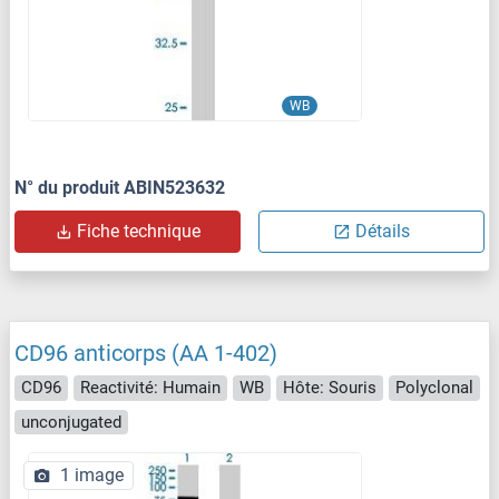
WB
N° du produit ABIN523632
Fiche technique
Détails
CD96 anticorps (AA 1-402)
CD96
Reactivité: Humain
WB
Hôte: Souris
Polyclonal
unconjugated
1 image