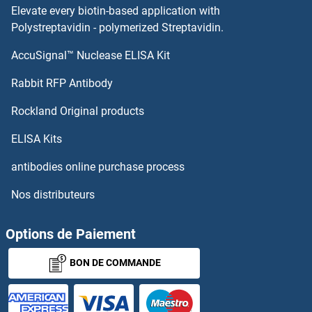
Elevate every biotin-based application with
CD7 Anticorps
Polystreptavidin - polymerized Streptavidin.
AccuSignal™ Nuclease ELISA Kit
CD69 Anticorps
Rabbit RFP Antibody
CD97 Anticorps
Rockland Original products
CD99 Anticorps
ELISA Kits
CD99L2 Anticorps
antibodies online purchase process
Nos distributeurs
CDA Anticorps
CDADC1 Anticorps
Options de Paiement
BON DE COMMANDE
CDC123 Anticorps
CDC14A Anticorps