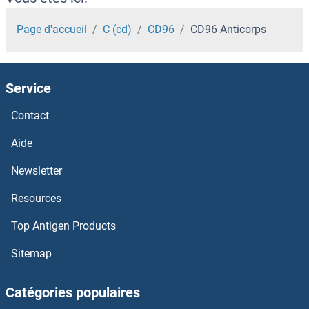
CD81 Anticorps
Page d'accueil
C (cd)
CD96
CD96 Anticorps
CD80 Anticorps
Service
CD8 alpha Anticorps
Contact
CD8 Anticorps
Aide
CD79b Anticorps
Newsletter
Resources
CD79a Anticorps
Top Antigen Products
CD73 Anticorps
Sitemap
CD72 Anticorps
Catégories populaires
CD70 Anticorps