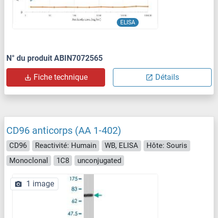
ELISA
N° du produit ABIN7072565
Fiche technique
Détails
CD96 anticorps (AA 1-402)
CD96
Reactivité: Humain
WB, ELISA
Hôte: Souris
Monoclonal
1C8
unconjugated
1 image