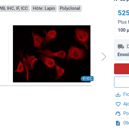
B, IHC, IF, ICC
Hôte: Lapin
Polyclonal
525
Plus 
100 
D
Envoi
IF/ICC
Fi
Aj
Po
Ob