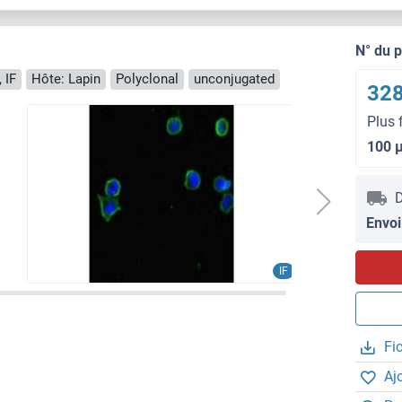
N° du 
 IF
Hôte: Lapin
Polyclonal
unconjugated
328
Plus 
100 
D
Envoi
IF
Fi
Aj