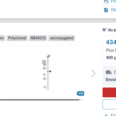
Po
Ob
N° du 
in
Polyclonal
RB44210
unconjugated
434
Plus 
400 
D
Envoi
WB
Fi