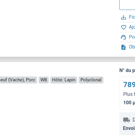
Fi
Aj
Po
Ob
N° du 
oeuf (Vache), Porc
WB
Hôte: Lapin
Polyclonal
789
Plus 
100 
D
Envoi