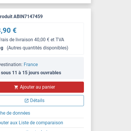
produit ABIN7147459
,90 €
frais de livraison 40,00 € et TVA
μg
(Autres quantités disponibles)
estination:
France
 sous 11 à 15 jours ouvrables
IHC
Ajouter au panier
Détails
che de données
outer aux Liste de comparaison