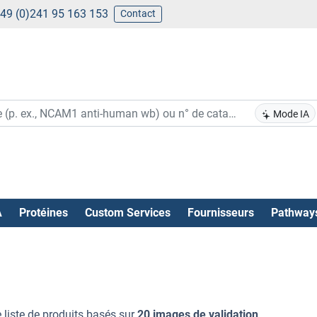
49 (0)241 95 163 153
Contact
Mode IA
A
Protéines
Custom Services
Fournisseurs
Pathway
 liste de produits basés sur
20 images de validation
.