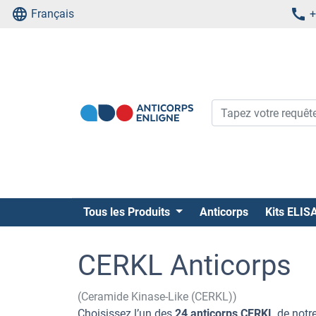
Français
+
Tous les Produits
Anticorps
Kits ELIS
CERKL Anticorps
(Ceramide Kinase-Like (CERKL))
Choisissez l’un des
24 anticorps CERKL
de notre