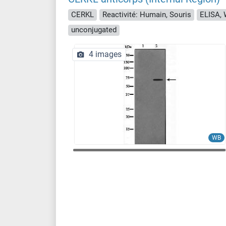
CERKL
Reactivité: Humain, Souris
ELISA, W
unconjugated
4 images
WB