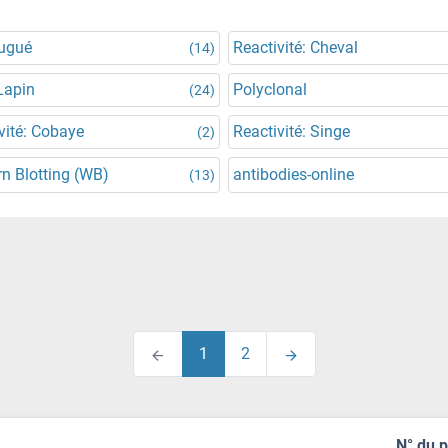
jugué
Reactivité: Cheval
(14)
Lapin
Polyclonal
(24)
vité: Cobaye
Reactivité: Singe
(2)
n Blotting (WB)
antibodies-online
(13)
1
2
N° du 