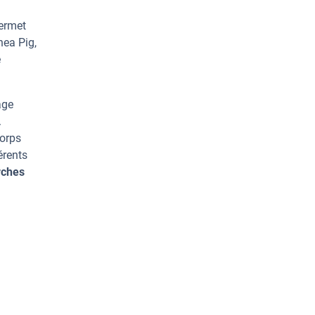
permet
nea Pig,
e
age
.
corps
érents
rches