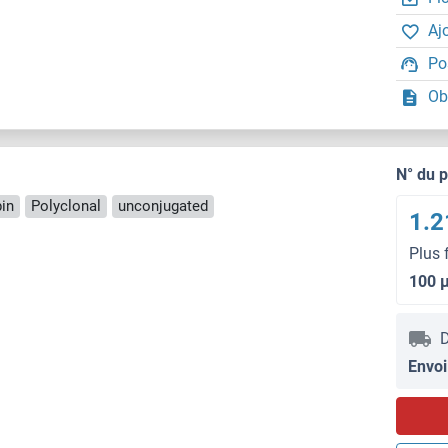
Aj
Po
Ob
N° du 
in
Polyclonal
unconjugated
1.2
Plus 
100 
D
Envoi