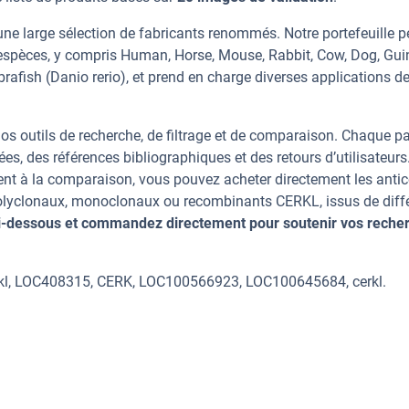
ne large sélection de fabricants renommés. Notre portefeuille 
espèces, y compris Human, Horse, Mouse, Rabbit, Cow, Dog, Gui
afish (Danio rerio), et prend en charge diverses applications d
os outils de recherche, de filtrage et de comparaison. Chaque p
ées, des références bibliographiques et des retours d’utilisateurs
nt à la comparaison, vous pouvez acheter directement les anti
 polyclonaux, monoclonaux ou recombinants CERKL, issus de diff
ci-dessous et commandez directement pour soutenir vos reche
rkl, LOC408315, CERK, LOC100566923, LOC100645684, cerkl.