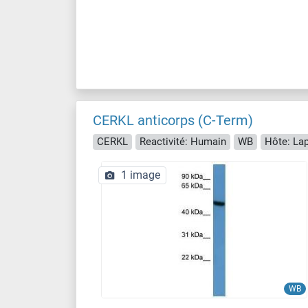
CERKL anticorps (C-Term)
CERKL
Reactivité: Humain
WB
Hôte: Lap
1 image
WB