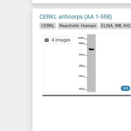
CERKL anticorps (AA 1-558)
CERKL
Reactivité: Humain
ELISA, WB, IHC,
4 images
WB