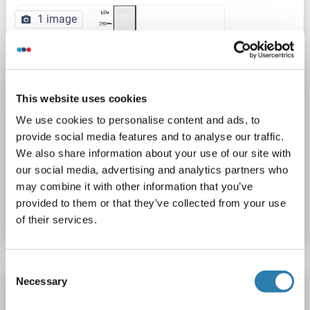
1 image
This website uses cookies
We use cookies to personalise content and ads, to
WB
provide social media features and to analyse our traffic.
We also share information about your use of our site with
our social media, advertising and analytics partners who
N° du produit ABIN6263046
may combine it with other information that you’ve
provided to them or that they’ve collected from your use
Fiche technique
Détails
of their services.
Consent
Necessary
Selection
CHRM4 anticorps (AA 131-230) (HRP)
CHRM4
Reactivité: Humain
WB, ELISA
Hôte: Lapin