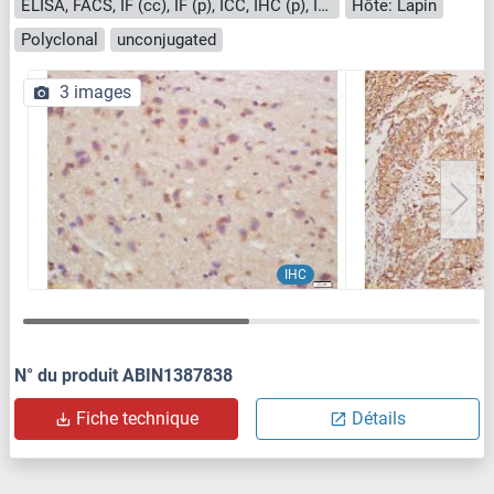
ELISA, FACS, IF (cc), IF (p), ICC, IHC (p), IHC (fro)
Hôte: Lapin
Polyclonal
unconjugated
3 images
IHC
N° du produit ABIN1387838
Fiche technique
Détails