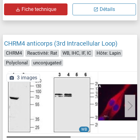
Fiche technique
Détails
CHRM4 anticorps (3rd Intracellular Loop)
CHRM4
Reactivité: Rat
WB, IHC, IF, IC
Hôte: Lapin
Polyclonal
unconjugated
3 images
WB