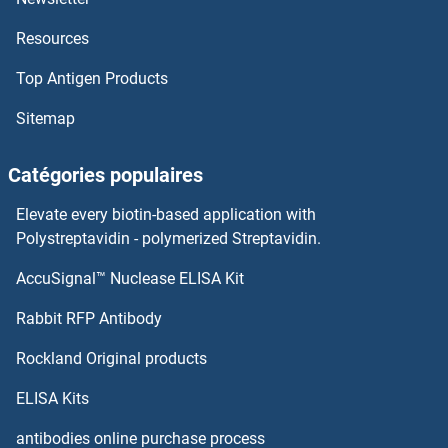
Resources
CHORDC1 Anticorps
Top Antigen Products
Chondroitin Sulfate Anticorps
Sitemap
Choline Kinase alpha Anticorps
Catégories populaires
Choline Acetyltransferase Anticorps
Elevate every biotin-based application with
Cholesterol Esterase Anticorps
Polystreptavidin - polymerized Streptavidin.
AccuSignal™ Nuclease ELISA Kit
Cholecystokinin Anticorps
Rabbit RFP Antibody
CHRM5 Anticorps
Rockland Original products
CHRNA1 Anticorps
ELISA Kits
CHRNA10 Anticorps
antibodies online purchase process