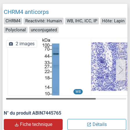
CHRM4 anticorps
CHRM4
Reactivité: Humain
WB, IHC, ICC, IP
Hôte: Lapin
Polyclonal
unconjugated
2 images
WB
N° du produit ABIN7445765
Fiche technique
Détails