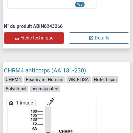
WB
N° du produit ABIN6243266
Fiche technique
Détails
CHRM4 anticorps (AA 131-230)
CHRM4
Reactivité: Humain
WB, ELISA
Hôte: Lapin
Polyclonal
unconjugated
1 image