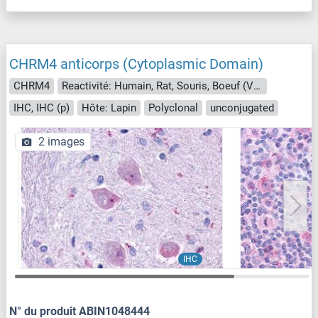
CHRM4 anticorps (Cytoplasmic Domain)
CHRM4
Reactivité: Humain, Rat, Souris, Boeuf (Vache), Cobaye, Hamster, Cheval, Porc
IHC, IHC (p)
Hôte: Lapin
Polyclonal
unconjugated
2 images
IHC
N° du produit ABIN1048444