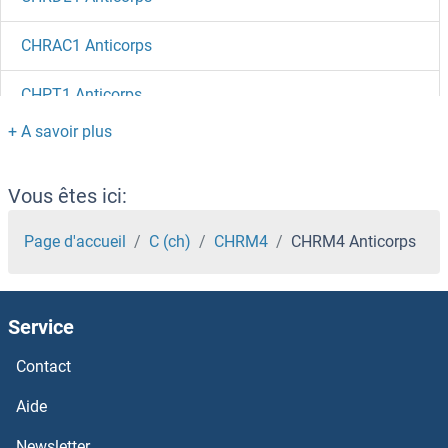
CHRAC1 Anticorps
CHPT1 Anticorps
CHPF2 Anticorps
CHPF Anticorps
Vous êtes ici:
Chorionic Gonadotropin, beta Polypeptide 3 Anticorps
Page d'accueil
C (ch)
CHRM4
CHRM4 Anticorps
Chorionic Gonadotropin, beta Polypeptide 1 Anticorps
Service
Chorionic Gonadotropin, alpha Anticorps
Contact
Chorionic Gonadotropin Anticorps
Aide
Chordin Anticorps
Newsletter