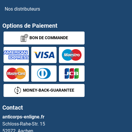
Nos distributeurs
CHRNA2 Anticorps
CHRNA3 Anticorps
Options de Paiement
BON DE COMMANDE
CHRNA4 Anticorps
CHRNA5 Anticorps
CHRNA6 Anticorps
CHRNA7 Anticorps
MONEY-BACK-GUARANTEE
CHRNA9 Anticorps
Contact
CHRNB1 Anticorps
anticorps-enligne.fr
Schloss-Rahe-Str. 15
CHRNB2 Anticorps
52072, Aachen