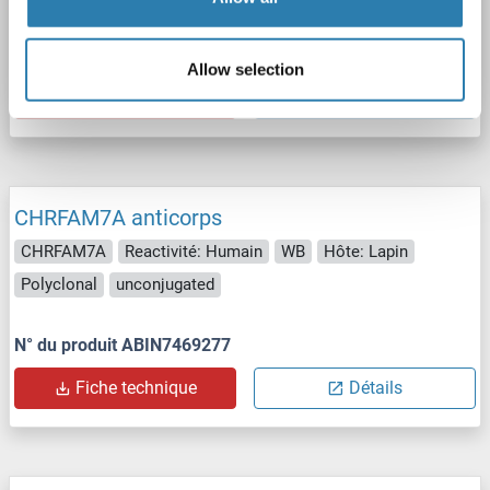
N° du produit ABIN570677
Allow selection
Fiche technique
Détails
CHRFAM7A anticorps
CHRFAM7A
Reactivité: Humain
WB
Hôte: Lapin
Polyclonal
unconjugated
N° du produit ABIN7469277
Fiche technique
Détails