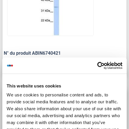
N° du produit ABIN6740421
Fiche technique
Détails
This website uses cookies
We use cookies to personalise content and ads, to
CHRFAM7A anticorps (AA 107-156)
provide social media features and to analyse our traffic.
CHRFAM7A
Reactivité: Humain, Chien, Poisson zèbre (Danio rerio), Cobaye, Boeuf (Vache), Cheval, Singe, Poulet, Porc
We also share information about your use of our site with
WB
Hôte: Lapin
Polyclonal
unconjugated
our social media, advertising and analytics partners who
may combine it with other information that you’ve
1 image