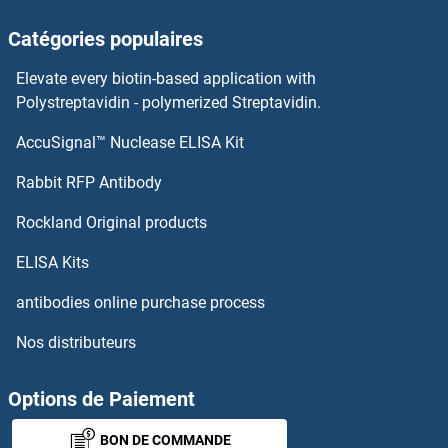
CHODL Anticorps
Catégories populaires
CHN2 Anticorps
Elevate every biotin-based application with
Polystreptavidin - polymerized Streptavidin.
CHN1 Anticorps
AccuSignal™ Nuclease ELISA Kit
CHRM1 Anticorps
Rabbit RFP Antibody
CHRM3 Anticorps
Rockland Original products
CHRM4 Anticorps
ELISA Kits
antibodies online purchase process
CHRM5 Anticorps
Nos distributeurs
CHRNA1 Anticorps
Options de Paiement
CHRNA10 Anticorps
BON DE COMMANDE