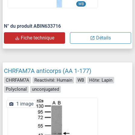
WB
N° du produit ABIN633716
Fiche technique
Détails
CHRFAM7A anticorps (AA 1-177)
CHRFAM7A
Reactivité: Humain
WB
Hôte: Lapin
Polyclonal
unconjugated
1 image