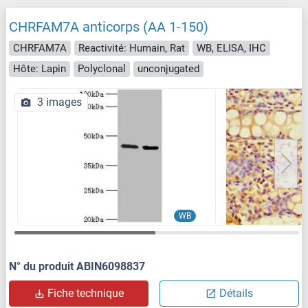
CHRFAM7A anticorps (AA 1-150)
CHRFAM7A
Reactivité: Humain, Rat
WB, ELISA, IHC
Hôte: Lapin
Polyclonal
unconjugated
3 images
WB
N° du produit ABIN6098837
Fiche technique
Détails