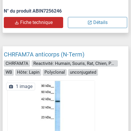
N° du produit ABIN7256246
Fiche technique
Détails
CHRFAM7A anticorps (N-Term)
CHRFAM7A
Reactivité: Humain, Souris, Rat, Chien, Poisson zèbre (Danio rerio)
WB
Hôte: Lapin
Polyclonal
unconjugated
1 image