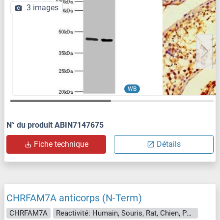
3 images
WB
N° du produit ABIN7147675
Fiche technique
Détails
CHRFAM7A anticorps (N-Term)
CHRFAM7A
Reactivité: Humain, Souris, Rat, Chien, Poisson zèbre (Danio rerio), Cobaye, Boeuf (Vache), Cheval, Lapin