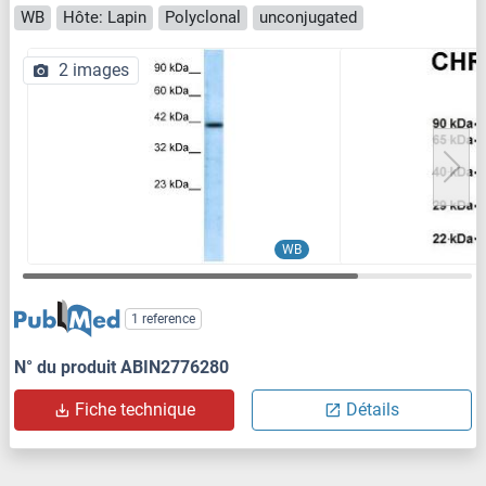
WB
Hôte: Lapin
Polyclonal
unconjugated
2 images
WB
1 reference
N° du produit ABIN2776280
Fiche technique
Détails