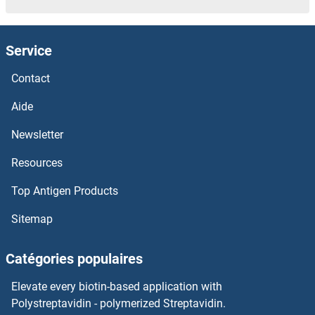
CHMP6 Anticorps
Service
CHMP5 Anticorps
Contact
CHMP4C Anticorps
Aide
Newsletter
CHMP4B Anticorps
Resources
CHMP4A Anticorps
Top Antigen Products
CHMP3 Anticorps
Sitemap
CHMP2A Anticorps
Catégories populaires
CHMP1B Anticorps
Elevate every biotin-based application with
Polystreptavidin - polymerized Streptavidin.
CHMP1A Anticorps