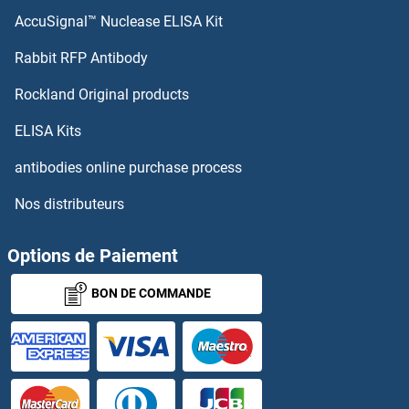
AccuSignal™ Nuclease ELISA Kit
Chorionic Gonadotropin, alpha Anticorps
Rabbit RFP Antibody
Chorionic Gonadotropin, beta Polypeptide 1 Anticorps
Rockland Original products
Chorionic Gonadotropin, beta Polypeptide 3 Anticorps
ELISA Kits
antibodies online purchase process
CHPF Anticorps
Nos distributeurs
CHPF2 Anticorps
Options de Paiement
CHPT1 Anticorps
BON DE COMMANDE
CHRAC1 Anticorps
CHRDL1 Anticorps
CHRDL2 Anticorps