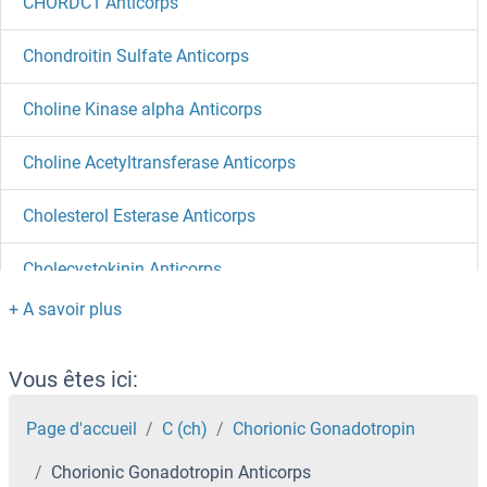
CHORDC1 Anticorps
Chondroitin Sulfate Anticorps
Choline Kinase alpha Anticorps
Choline Acetyltransferase Anticorps
Cholesterol Esterase Anticorps
Cholecystokinin Anticorps
CHODL Anticorps
CHN2 Anticorps
Vous êtes ici:
CHN1 Anticorps
Page d'accueil
C (ch)
Chorionic Gonadotropin
Chorionic Gonadotropin Anticorps
CHMP7 Anticorps