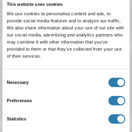
This website uses cookies
We use cookies to personalise content and ads, to
N° du produit ABIN265452
provide social media features and to analyse our traffic.
Fiche technique
Détails
We also share information about your use of our site with
our social media, advertising and analytics partners who
may combine it with other information that you’ve
provided to them or that they’ve collected from your use
of their services.
hCG anticorps (Beta 4)
hCG
Reactivité: Humain
ELISA, RIA
Hôte: Souris
Consent
Monoclonal
INN-hCG-24
unconjugated
Necessary
Selection
N° du produit ABIN2473938
Preferences
Fiche technique
Détails
Statistics