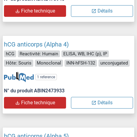
Fiche technique
Détails
hCG anticorps (Alpha 4)
hCG
Reactivité: Humain
ELISA, WB, IHC (p), IP
Hôte: Souris
Monoclonal
INN-hFSH-132
unconjugated
1 reference
N° du produit ABIN2473933
Fiche technique
Détails
hCG anticorps (Alpha 5)