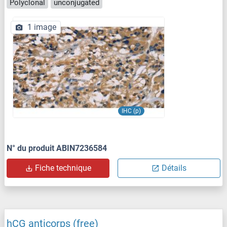
Polyclonal
unconjugated
1 image
IHC (p)
N° du produit ABIN7236584
Fiche technique
Détails
hCG anticorps (free)