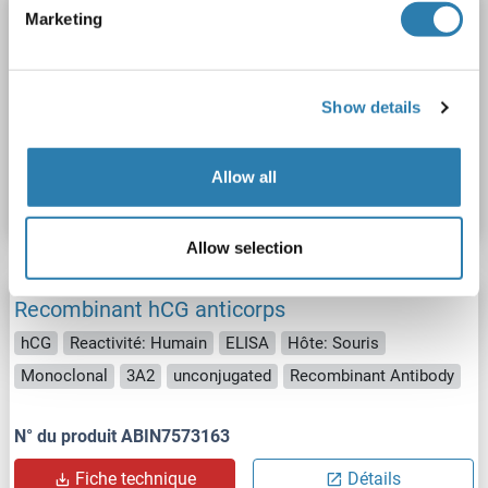
hCG anticorps (Biotin)
Marketing
hCG
Reactivité: Humain
IHC, WB, ICC
Hôte: Lapin
Polyclonal
Biotin
Show details
N° du produit ABIN7695178
Allow all
Fiche technique
Détails
Allow selection
Recombinant hCG anticorps
hCG
Reactivité: Humain
ELISA
Hôte: Souris
Monoclonal
3A2
unconjugated
Recombinant Antibody
N° du produit ABIN7573163
Fiche technique
Détails