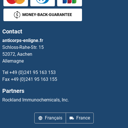
CHRFAM7A Anticorps
MONEY-BACK-GUARANTEE
CHRM1 Anticorps
Contact
CHRM3 Anticorps
anticorps-enligne.fr
Schloss-Rahe-Str. 15
CHRM4 Anticorps
52072, Aachen
Allemagne
CHRM5 Anticorps
Tel
+49 (0)241 95 163 153
CHRNA1 Anticorps
Fax
+49 (0)241 95 163 155
Partners
CHRNA10 Anticorps
Rockland Immunochemicals, Inc.
CHRNA2 Anticorps
Français
France
CHRNA3 Anticorps