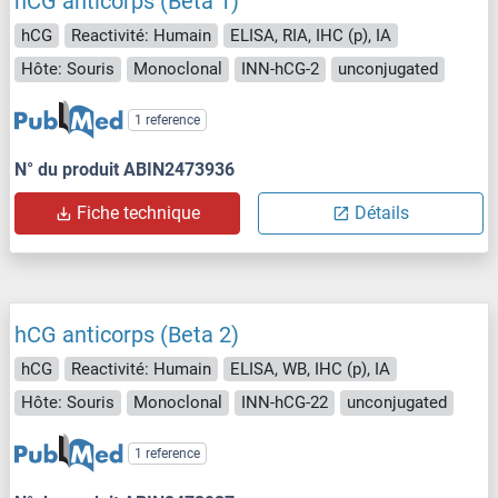
hCG anticorps (Beta 1)
hCG
Reactivité: Humain
ELISA, RIA, IHC (p), IA
Hôte: Souris
Monoclonal
INN-hCG-2
unconjugated
1 reference
N° du produit ABIN2473936
Fiche technique
Détails
hCG anticorps (Beta 2)
hCG
Reactivité: Humain
ELISA, WB, IHC (p), IA
Hôte: Souris
Monoclonal
INN-hCG-22
unconjugated
1 reference