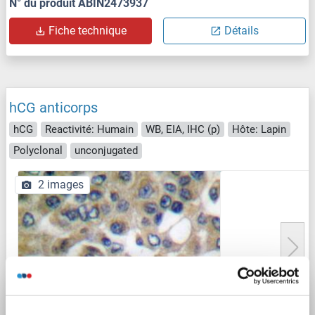
N° du produit ABIN2473937
Fiche technique
Détails
hCG anticorps
hCG
Reactivité: Humain
WB, EIA, IHC (p)
Hôte: Lapin
Polyclonal
unconjugated
2 images