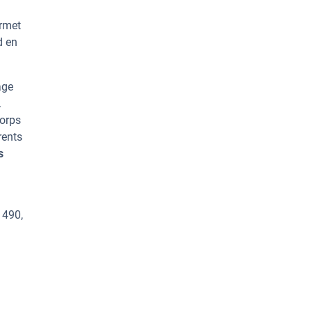
ermet
d en
age
.
corps
rents
s
1490,