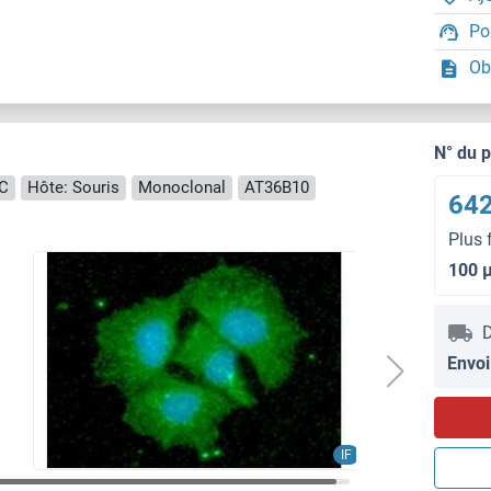
Po
Ob
N° du 
CC
Hôte: Souris
Monoclonal
AT36B10
642
Plus 
100 
D
Envoi
IF