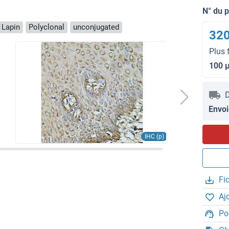
N° du 
 Lapin
Polyclonal
unconjugated
320
Plus 
100 
D
Envoi
IHC (p)
Fi
Aj
Po