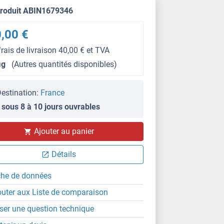
produit ABIN1679346
,00 €
frais de livraison 40,00 € et TVA
μg
(Autres quantités disponibles)
estination:
France
 sous 8 à 10 jours ouvrables
IHC (p)
Ajouter au panier
Détails
che de données
outer aux Liste de comparaison
ser une question technique