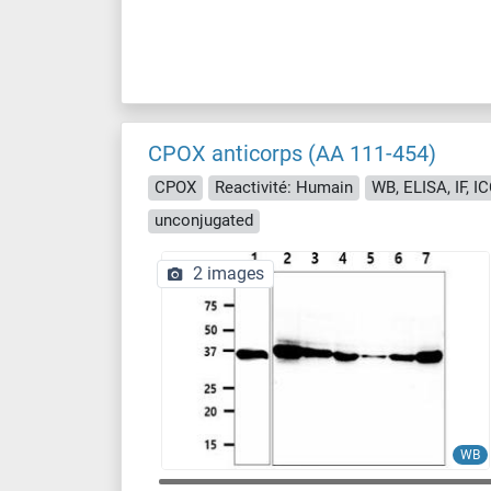
CPOX anticorps (AA 111-454)
CPOX
Reactivité: Humain
WB, ELISA, IF, I
unconjugated
2 images
WB