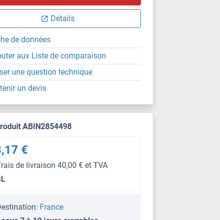
Détails
che de données
outer aux Liste de comparaison
ser une question technique
tenir un devis
produit ABIN2854498
,17 €
frais de livraison 40,00 € et TVA
μL
estination:
France