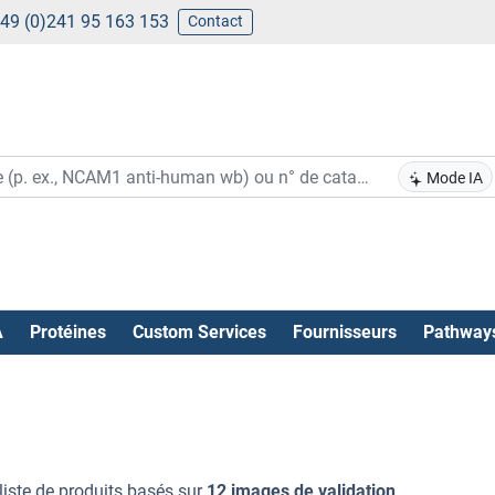
49 (0)241 95 163 153
Contact
Mode IA
A
Protéines
Custom Services
Fournisseurs
Pathway
liste de produits basés sur
12 images de validation
.