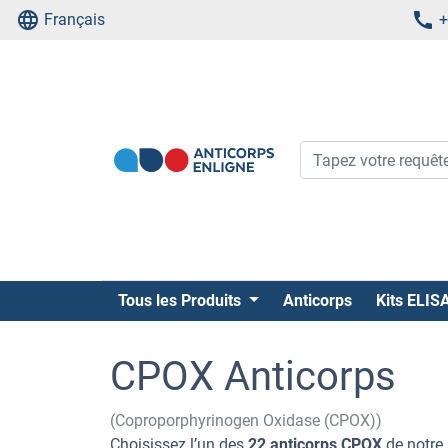
Français
+
Tous les Produits
Anticorps
Kits ELIS
CPOX Anticorps
(Coproporphyrinogen Oxidase (CPOX))
Choisissez l’un des
22 anticorps CPOX
de notre 