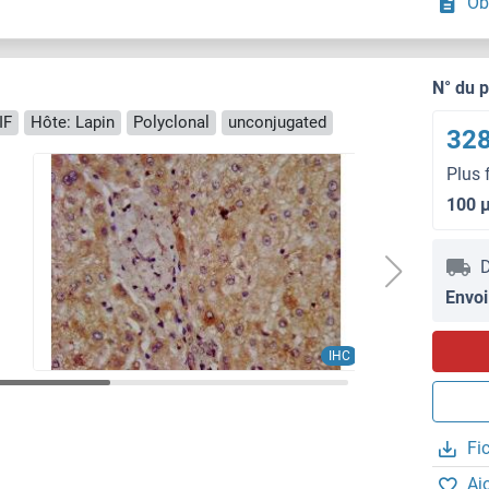
Ob
N° du 
IF
Hôte: Lapin
Polyclonal
unconjugated
328
Plus 
100 
D
Envoi
IHC
Fi
Aj