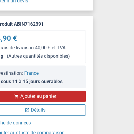
tenir un devis
produit ABIN7162391
,90 €
frais de livraison 40,00 € et TVA
μg
(Autres quantités disponibles)
estination:
France
 sous 11 à 15 jours ouvrables
IF
Ajouter au panier
Détails
che de données
outer aux Liste de comparaison