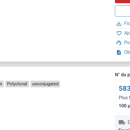
Fi
Aj
Po
Ob
N° du 
n
Polyclonal
unconjugated
583
Plus 
100 
D