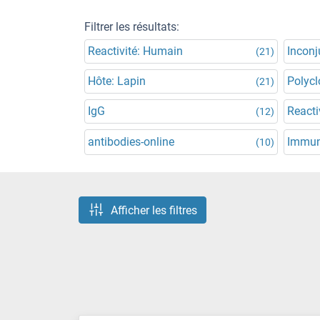
Filtrer les résultats:
Reactivité: Humain
Incon
(21)
Hôte: Lapin
Polycl
(21)
IgG
Reacti
(12)
antibodies-online
Immun
(10)
Afficher les filtres