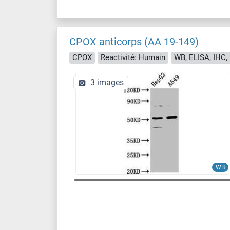
CPOX anticorps (AA 19-149)
CPOX
Reactivité: Humain
WB, ELISA, IHC, 
3 images
WB