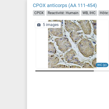
CPOX anticorps (AA 111-454)
CPOX
Reactivité: Humain
WB, IHC
Hôte:
5 images
IHC (p)