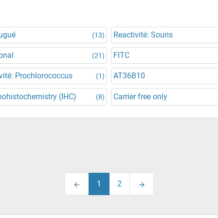
jugué
Reactivité: Souris
(13)
onal
FITC
(21)
vité: Prochlorococcus
AT36B10
(1)
ohistochemistry (IHC)
Carrier free only
(8)
1
2