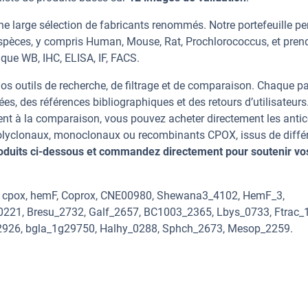
e large sélection de fabricants renommés. Notre portefeuille p
spèces, y compris Human, Mouse, Rat, Prochlorococcus, et pren
 que WB, IHC, ELISA, IF, FACS.
os outils de recherche, de filtrage et de comparaison. Chaque p
ées, des références bibliographiques et des retours d’utilisateurs
nt à la comparaison, vous pouvez acheter directement les anti
 polyclonaux, monoclonaux ou recombinants CPOX, issus de diffé
oduits ci-dessous et commandez directement pour soutenir vo
, cpox, hemF, Coprox, CNE00980, Shewana3_4102, HemF_3,
221, Bresu_2732, Galf_2657, BC1003_2365, Lbys_0733, Ftrac_
2926, bgla_1g29750, Halhy_0288, Sphch_2673, Mesop_2259.