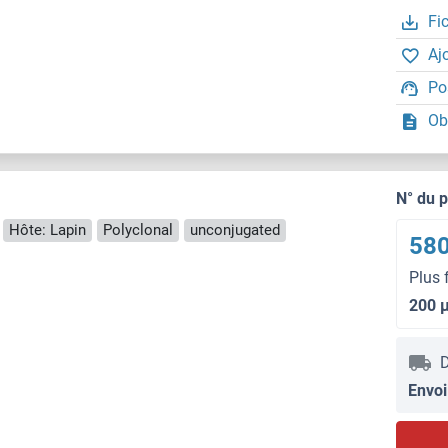
Fi
Aj
Po
Ob
N° du 
Hôte: Lapin
Polyclonal
unconjugated
580
Plus 
200 
D
Envoi