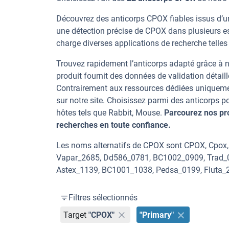
Découvrez des anticorps CPOX fiables issus d’un
une détection précise de CPOX dans plusieurs e
charge diverses applications de recherche telles
Trouvez rapidement l’anticorps adapté grâce à n
produit fournit des données de validation détaill
Contrairement aux ressources dédiées uniqueme
sur notre site. Choisissez parmi des anticorps
hôtes tels que Rabbit, Mouse.
Parcourez nos pr
recherches en toute confiance.
Les noms alternatifs de CPOX sont CPOX, Cpox
Vapar_2685, Dd586_0781, BC1002_0909, Trad_0
Astex_1139, BC1001_1038, Pedsa_0199, Fluta_
Filtres sélectionnés
Target
"CPOX"
"Primary"