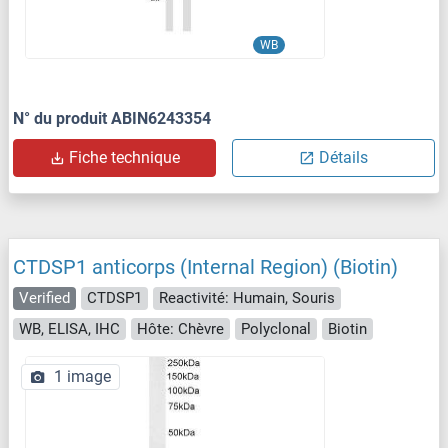
WB
N° du produit ABIN6243354
Fiche technique
Détails
CTDSP1 anticorps (Internal Region) (Biotin)
Verified
CTDSP1
Reactivité: Humain, Souris
WB, ELISA, IHC
Hôte: Chèvre
Polyclonal
Biotin
1 image