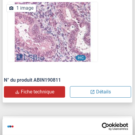
1 image
IHC
N° du produit ABIN190811
Fiche technique
Détails
CTDSP1 anticorps (C-Term, N-Term)
CTDSP1
Reactivité: Humain
WB, IHC (p), EIA