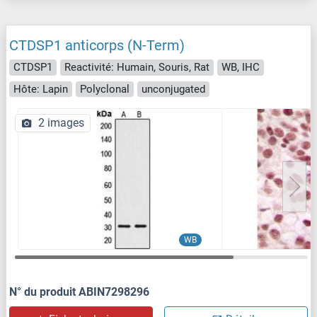
CTDSP1 anticorps (N-Term)
CTDSP1
Reactivité: Humain, Souris, Rat
WB, IHC
Hôte: Lapin
Polyclonal
unconjugated
2 images
WB
N° du produit ABIN7298296