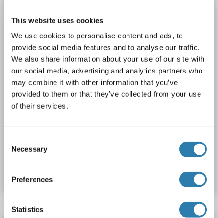
Hôte: Lapin
Polyclonal
unconjugated
This website uses cookies
We use cookies to personalise content and ads, to
2 images
provide social media features and to analyse our traffic.
We also share information about your use of our site with
our social media, advertising and analytics partners who
may combine it with other information that you’ve
provided to them or that they’ve collected from your use
of their services.
Consent
Necessary
Selection
N° du produit ABIN360805
Fiche technique
Détails
Preferences
Statistics