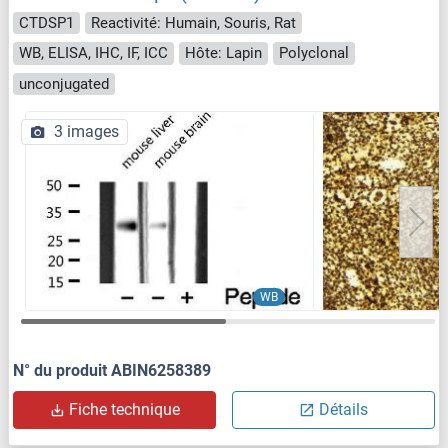
CTDSP1
Reactivité: Humain, Souris, Rat
WB, ELISA, IHC, IF, ICC
Hôte: Lapin
Polyclonal
unconjugated
3 images
WB
N° du produit ABIN6258389
Fiche technique
Détails