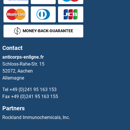
CTLA4 Anticorps
CTNNA1 Anticorps
MONEY-BACK-GUARANTEE
CTNNA2 Anticorps
Contact
CTNNA3 Anticorps
anticorps-enligne.fr
Schloss-Rahe-Str. 15
CTNNAL1 Anticorps
52072, Aachen
Allemagne
CTNNB1 Anticorps
Tel
+49 (0)241 95 163 153
CTNNBIP1 Anticorps
Fax
+49 (0)241 95 163 155
Partners
CTNNBL1 Anticorps
Rockland Immunochemicals, Inc.
CTNND1 Anticorps