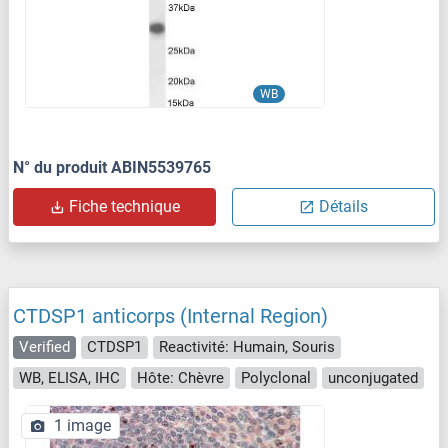
WB
N° du produit ABIN5539765
Fiche technique
Détails
CTDSP1 anticorps (Internal Region)
Verified
CTDSP1
Reactivité: Humain, Souris
WB, ELISA, IHC
Hôte: Chèvre
Polyclonal
unconjugated
1 image