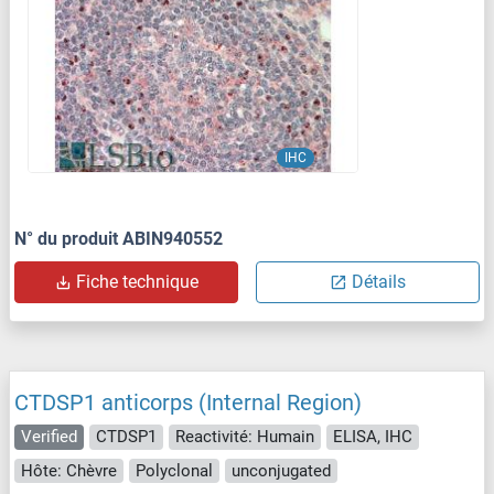
IHC
N° du produit ABIN940552
Fiche technique
Détails
CTDSP1 anticorps (Internal Region)
Verified
CTDSP1
Reactivité: Humain
ELISA, IHC
Hôte: Chèvre
Polyclonal
unconjugated