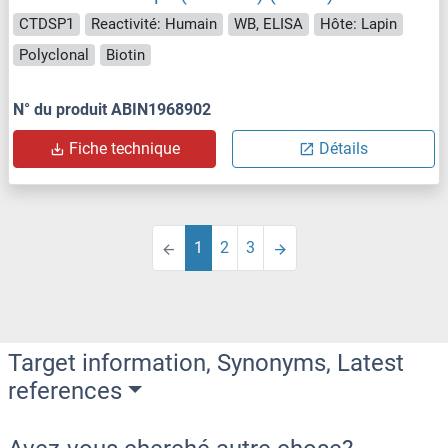
CTDSP1
Reactivité: Humain
WB, ELISA
Hôte: Lapin
Polyclonal
Biotin
N° du produit ABIN1968902
Fiche technique
Détails
1
2
3
Target information, Synonyms, Latest
references