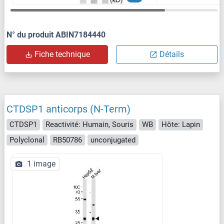
N° du produit ABIN7184440
Fiche technique
Détails
CTDSP1 anticorps (N-Term)
CTDSP1
Reactivité: Humain, Souris
WB
Hôte: Lapin
Polyclonal
RB50786
unconjugated
1 image