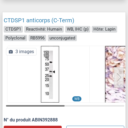
CTDSP1 anticorps (C-Term)
CTDSP1
Reactivité: Humain
WB, IHC (p)
Hôte: Lapin
Polyclonal
RB5996
unconjugated
3 images
WB
N° du produit ABIN392888