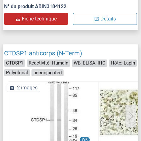
N° du produit ABIN3184122
Fiche technique
Détails
CTDSP1 anticorps (N-Term)
CTDSP1
Reactivité: Humain
WB, ELISA, IHC
Hôte: Lapin
Polyclonal
unconjugated
2 images
WB