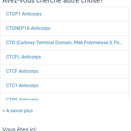
Avez-vous cherché autre chose?
CTDP1 Anticorps
CTDNEP1A Anticorps
CTD (Carboxy-Terminal Domain, RNA Polymerase II, Polypeptide A) Small Phosphatase Like 2 Anticorps
CTCFL Anticorps
CTCF Anticorps
CTC1 Anticorps
CTBS Anticorps
CTBP2 Anticorps
CTBP1 Anticorps
Vous êtes ici: