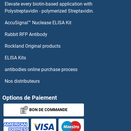
Elevate every biotin-based application with
CSTF2 Anticorps
Polystreptavidin - polymerized Streptavidin.
AccuSignal™ Nuclease ELISA Kit
CSTF1 Anticorps
Rabbit RFP Antibody
CTDSP2 Anticorps
Rockland Original products
CTDSPL Anticorps
ELISA Kits
CTF18 Anticorps
antibodies online purchase process
Nos distributeurs
CTGF Anticorps
CTH Anticorps
Options de Paiement
BON DE COMMANDE
CTHRC1 Anticorps
CTIF/KIAA0427 Anticorps