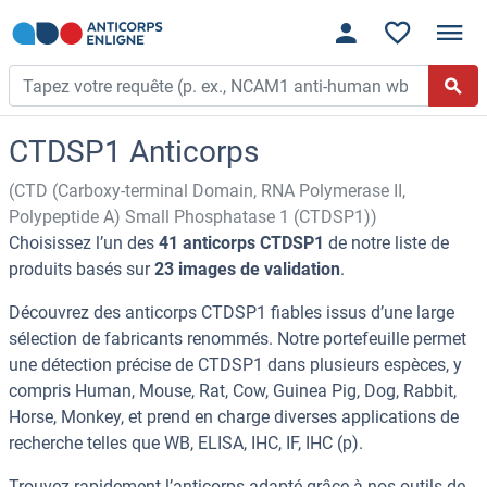
CTDSP1 Anticorps
(CTD (Carboxy-terminal Domain, RNA Polymerase II,
Polypeptide A) Small Phosphatase 1 (CTDSP1))
Choisissez l’un des
41 anticorps CTDSP1
de notre liste de
produits basés sur
23 images de validation
.
Découvrez des anticorps CTDSP1 fiables issus d’une large
sélection de fabricants renommés. Notre portefeuille permet
une détection précise de CTDSP1 dans plusieurs espèces, y
compris Human, Mouse, Rat, Cow, Guinea Pig, Dog, Rabbit,
Horse, Monkey, et prend en charge diverses applications de
recherche telles que WB, ELISA, IHC, IF, IHC (p).
Trouvez rapidement l’anticorps adapté grâce à nos outils de