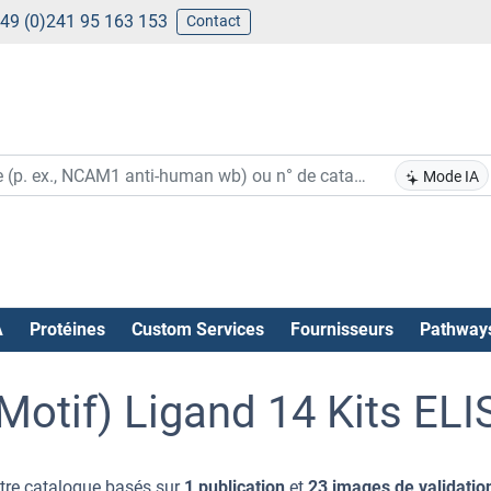
49 (0)241 95 163 153
Contact
Mode IA
A
Protéines
Custom Services
Fournisseurs
Pathway
otif) Ligand 14 Kits ELI
tre catalogue basés sur
1 publication
et
23 images de validatio