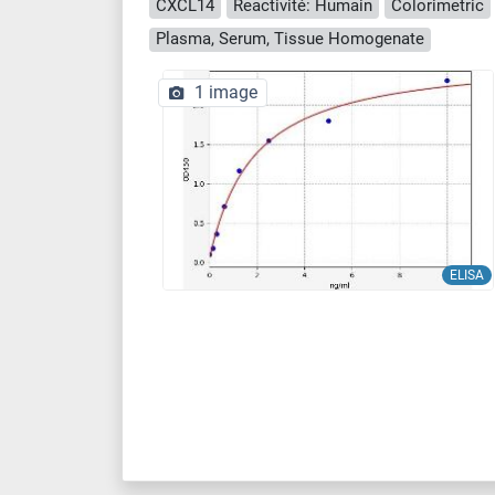
CXCL14
Reactivité: Humain
Colorimetric
Plasma, Serum, Tissue Homogenate
1 image
ELISA