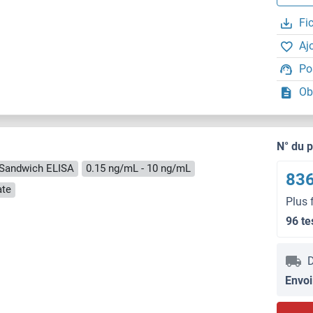
Fi
Aj
Po
Ob
N° du 
Sandwich ELISA
0.15 ng/mL - 10 ng/mL
836
ate
Plus 
96 te
D
Envoi