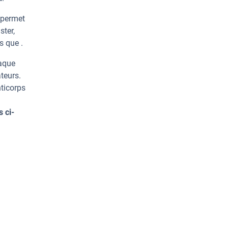
 permet
ter,
s que .
haque
teurs.
ticorps
 ci-