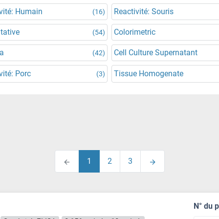
vité: Humain
Reactivité: Souris
(16)
tative
Colorimetric
(54)
a
Cell Culture Supernatant
(42)
vité: Porc
Tissue Homogenate
(3)
1
2
3
N° du 