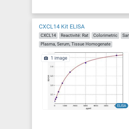
CXCL14 Kit ELISA
CXCL14
Reactivité: Rat
Colorimetric
Sa
Plasma, Serum, Tissue Homogenate
1 image
ELISA