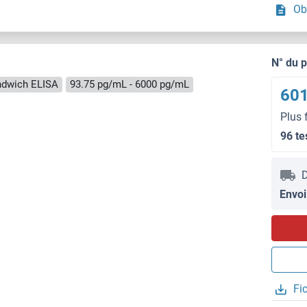
Ob
N° du 
ndwich ELISA
93.75 pg/mL - 6000 pg/mL
601
Plus 
96 te
D
Envoi
Fi