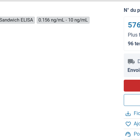
N° du 
Sandwich ELISA
0.156 ng/mL - 10 ng/mL
576
Plus 
96 te
D
Envoi
Fi
Aj
Po