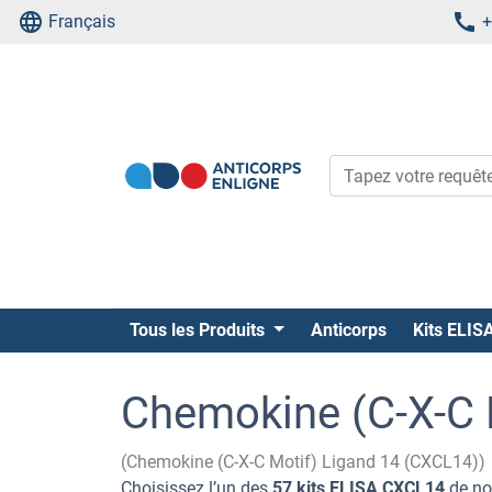
Français
+
Tous les Produits
Anticorps
Kits ELIS
Chemokine (C-X-C M
(Chemokine (C-X-C Motif) Ligand 14 (CXCL14))
Choisissez l’un des
57 kits ELISA CXCL14
de no