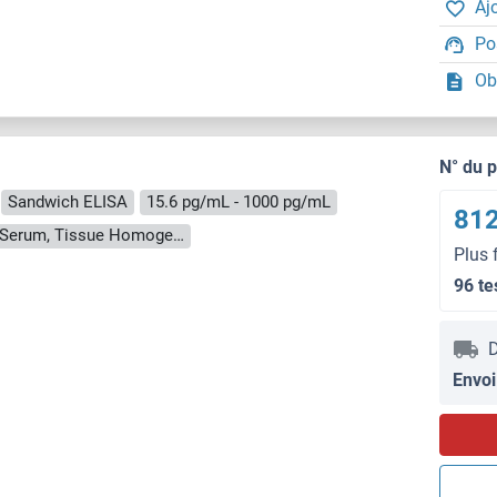
Aj
Po
Ob
N° du 
Sandwich ELISA
15.6 pg/mL - 1000 pg/mL
812
Cell Culture Supernatant, Cell Lysate, Plasma, Serum, Tissue Homogenate
Plus 
96 te
D
Envoi