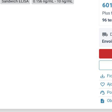
Sandwich ELISA
0.156 ng/mL - 10 ng/mL
601
Plus 
96 te
D
Envoi
Fi
Aj
Po
Ob