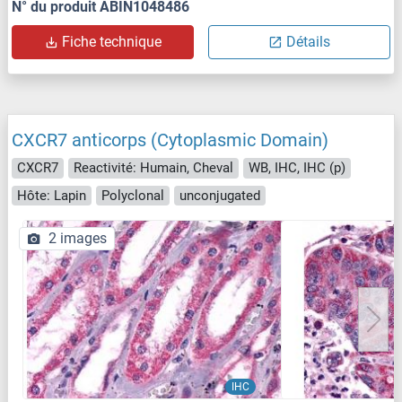
N° du produit ABIN1048486
Fiche technique
Détails
CXCR7 anticorps (Cytoplasmic Domain)
CXCR7
Reactivité: Humain, Cheval
WB, IHC, IHC (p)
Hôte: Lapin
Polyclonal
unconjugated
2 images
IHC