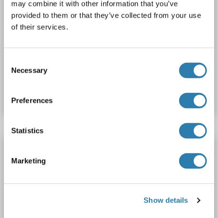
may combine it with other information that you’ve
provided to them or that they’ve collected from your use
of their services.
FACS
Consent
Necessary
Selection
N° du produit ABIN7013992
Fiche technique
Détails
Preferences
Statistics
Recombinant CXCR7 anticorps
Marketing
CXCR7
Reactivité: Humain
WB, FACS
Hôte: Lapin
Monoclonal
23GB595
unconjugated
Recombinant Antibody
Show details
2 images