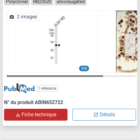
Polyclonal
RB23520
unconjugated
2 images
WB
1 reference
N° du produit ABIN652722
Fiche technique
Détails