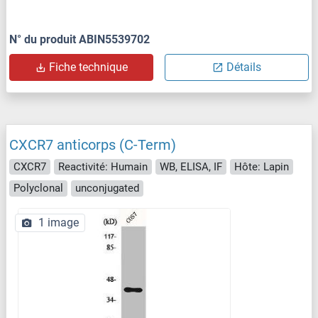
N° du produit ABIN5539702
Fiche technique
Détails
CXCR7 anticorps (C-Term)
CXCR7
Reactivité: Humain
WB, ELISA, IF
Hôte: Lapin
Polyclonal
unconjugated
1 image