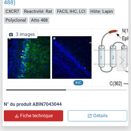
488)
CXCR7
Reactivité: Rat
FACS, IHC, LCI
Hôte: Lapin
Polyclonal
Atto 488
3 images
IHC
N° du produit ABIN7043044
Fiche technique
Détails