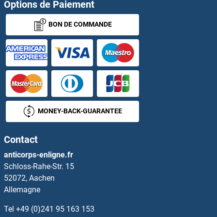
CXorf66 Anticorps
Options de Paiement
BON DE COMMANDE
CXX1 Anticorps
CXXC1 Anticorps
CXXC11 Anticorps
CXXC4 Anticorps
MONEY-BACK-GUARANTEE
CXXC5 Anticorps
Contact
CYB561 Anticorps
anticorps-enligne.fr
Schloss-Rahe-Str. 15
CYB5A Anticorps
52072, Aachen
Allemagne
CYB5B Anticorps
Tel
+49 (0)241 95 163 153
CYB5D1 Anticorps