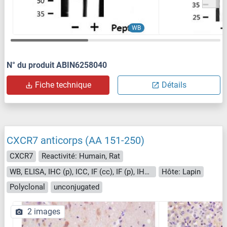
WB
N° du produit ABIN6258040
Fiche technique
Détails
CXCR7 anticorps (AA 151-250)
CXCR7
Reactivité: Humain, Rat
WB, ELISA, IHC (p), ICC, IF (cc), IF (p), IHC (fro)
Hôte: Lapin
Polyclonal
unconjugated
2 images