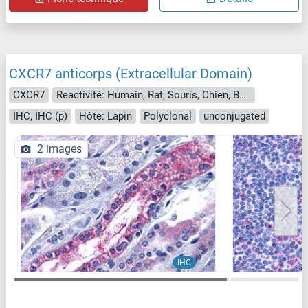
CXCR7 anticorps (Extracellular Domain)
CXCR7
Reactivité: Humain, Rat, Souris, Chien, Boeuf (Vache), Porc, Cheval, Roussette (Chauve-souris), Hamster, Lapin
IHC, IHC (p)
Hôte: Lapin
Polyclonal
unconjugated
2 images
IHC