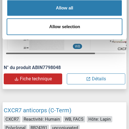
Allow all
Allow selection
WB
N° du produit ABIN7798048
Fiche technique
Détails
CXCR7 anticorps (C-Term)
CXCR7
Reactivité: Humain
WB, FACS
Hôte: Lapin
Polyclonal
RB24391
unconjugated