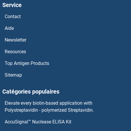
Service
E2F4 Anticorps
Contact
E2F3 Anticorps
Aide
E2F2 Anticorps
Newsletter
Resources
E2F1 Anticorps
Top Antigen Products
E-cadherin Anticorps
Sitemap
DZIP3 Anticorps
Catégories populaires
DZIP1 Anticorps
Elevate every biotin-based application with
DZANK1 Anticorps
Polystreptavidin - polymerized Streptavidin.
AccuSignal™ Nuclease ELISA Kit
DYX1C1 Anticorps