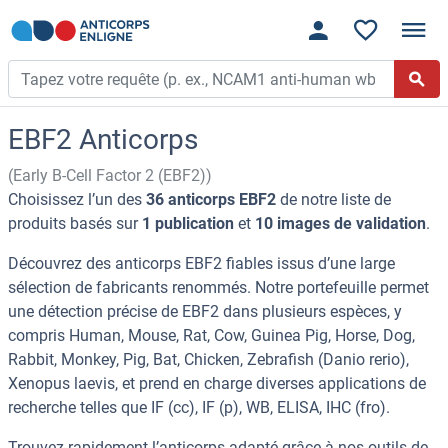
EBF2 Anticorps
(Early B-Cell Factor 2 (EBF2))
Choisissez l’un des
36 anticorps EBF2
de notre liste de
produits basés sur
1 publication
et
10 images de validation
.
Découvrez des anticorps EBF2 fiables issus d’une large
sélection de fabricants renommés. Notre portefeuille permet
une détection précise de EBF2 dans plusieurs espèces, y
compris Human, Mouse, Rat, Cow, Guinea Pig, Horse, Dog,
Rabbit, Monkey, Pig, Bat, Chicken, Zebrafish (Danio rerio),
Xenopus laevis, et prend en charge diverses applications de
recherche telles que IF (cc), IF (p), WB, ELISA, IHC (fro).
Trouvez rapidement l’anticorps adapté grâce à nos outils de