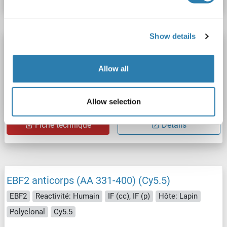
Show details
EBF2 anticorps (AA 331-400) (Cy7)
EBF2
Reactivité: Humain
IF (cc), IF (p)
Hôte: Lapin
Allow all
Polyclonal
Cy7
Allow selection
N° du produit ABIN1410936
Fiche technique
Détails
EBF2 anticorps (AA 331-400) (Cy5.5)
EBF2
Reactivité: Humain
IF (cc), IF (p)
Hôte: Lapin
Polyclonal
Cy5.5