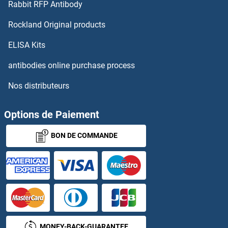
Rabbit RFP Antibody
EBF3 Anticorps
Rockland Original products
EBF4 Anticorps
ELISA Kits
EBI3 Anticorps
antibodies online purchase process
Nos distributeurs
EBLN2 Anticorps
EBNA1BP2 Anticorps
Options de Paiement
BON DE COMMANDE
EBP Anticorps
EBPL Anticorps
ECAT1 Anticorps
ECD/SGT1 Anticorps
MONEY-BACK-GUARANTEE