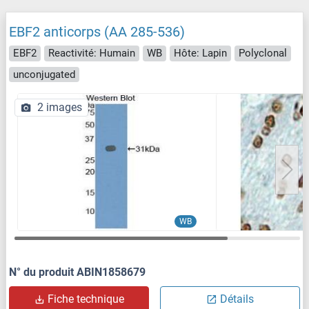
EBF2 anticorps (AA 285-536)
EBF2
Reactivité: Humain
WB
Hôte: Lapin
Polyclonal
unconjugated
2 images
WB
N° du produit ABIN1858679
Fiche technique
Détails