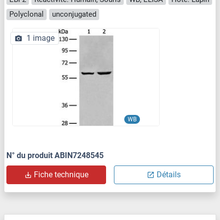
Polyclonal
unconjugated
1 image
WB
N° du produit ABIN7248545
Fiche technique
Détails