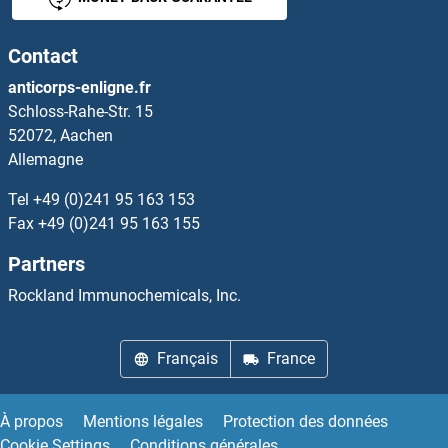
ECE1 Anticorps
Contact
ECE2 Anticorps
anticorps-enligne.fr
Schloss-Rahe-Str. 15
ECEL1 Anticorps
52072, Aachen
Allemagne
ECF Anticorps
Tel
+49 (0)241 95 163 153
ECH1 Anticorps
Fax
+49 (0)241 95 163 155
Partners
ECHDC1 Anticorps
Rockland Immunochemicals, Inc.
ECHDC3 Anticorps
Français
France
ECHS1 Anticorps
ECM2 Anticorps
À propos
Mentions légales
Protection des données
Cookie Settings
Conditions générales