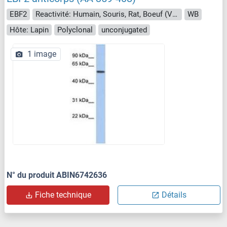
EBF2
Reactivité: Humain, Souris, Rat, Boeuf (Vache), Cobaye, Cheval, Lapin, Chien, Singe, Porc, Roussette (Chauve-souris), Poulet, Xenopus laevis
WB
Hôte: Lapin
Polyclonal
unconjugated
1 image
N° du produit ABIN6742636
Fiche technique
Détails