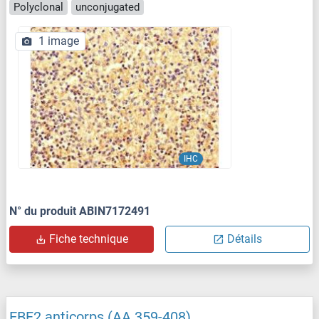
Polyclonal
unconjugated
1 image
IHC
N° du produit ABIN7172491
Fiche technique
Détails
EBF2 anticorps (AA 359-408)