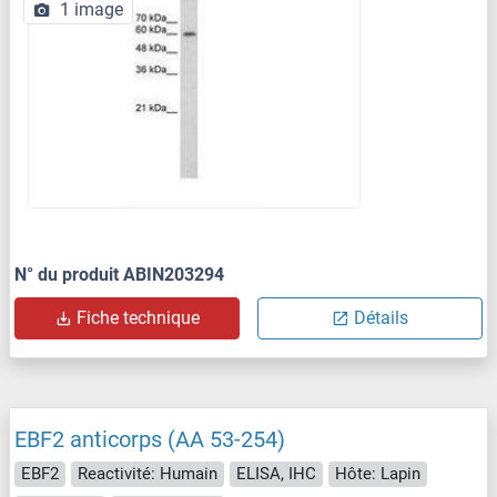
1 image
N° du produit ABIN203294
Fiche technique
Détails
EBF2 anticorps (AA 53-254)
EBF2
Reactivité: Humain
ELISA, IHC
Hôte: Lapin