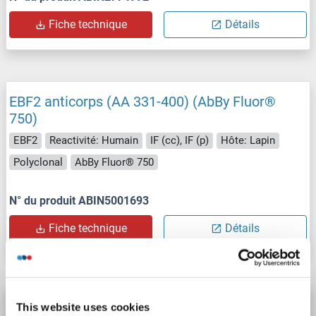
Fiche technique
Détails
EBF2 anticorps (AA 331-400) (AbBy Fluor®
750)
EBF2
Reactivité: Humain
IF (cc), IF (p)
Hôte: Lapin
Polyclonal
AbBy Fluor® 750
N° du produit ABIN5001693
Fiche technique
Détails
EBF2 anticorps (AA 331-400) (AbBy Fluor®
This website uses cookies