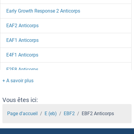
Early Growth Response 2 Anticorps
EAF2 Anticorps
EAF1 Anticorps
E4F1 Anticorps
E2F8 Anticorps
E2F7 Anticorps
E2F6 Anticorps
Vous êtes ici:
E2F5 Anticorps
Page d'accueil
E (eb)
EBF2
EBF2 Anticorps
E2F4/E2F5 Anticorps