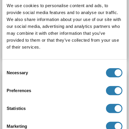
680)
We use cookies to personalise content and ads, to
EBF2
Reactivité: Humain
IF (cc), IF (p)
Hôte: Lapin
provide social media features and to analyse our traffic.
We also share information about your use of our site with
Polyclonal
AbBy Fluor® 680
our social media, advertising and analytics partners who
may combine it with other information that you’ve
N° du produit ABIN5001692
provided to them or that they’ve collected from your use
of their services.
Fiche technique
Détails
Consent
Necessary
Selection
EBF2 anticorps (AA 331-400) (HRP)
EBF2
Reactivité: Humain
ELISA, IHC (fro), IHC (p)
Preferences
Hôte: Lapin
Polyclonal
HRP
Statistics
N° du produit ABIN1410938
Fiche technique
Détails
Marketing