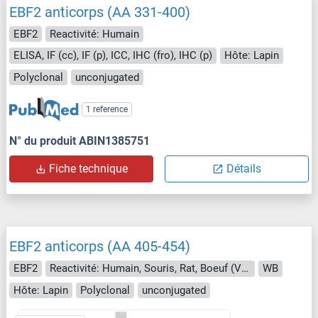
EBF2 anticorps (AA 331-400)
EBF2
Reactivité: Humain
ELISA, IF (cc), IF (p), ICC, IHC (fro), IHC (p)
Hôte: Lapin
Polyclonal
unconjugated
1 reference
N° du produit ABIN1385751
Fiche technique
Détails
EBF2 anticorps (AA 405-454)
EBF2
Reactivité: Humain, Souris, Rat, Boeuf (Vache), Cobaye, Cheval, Lapin, Singe, Porc, Roussette (Chauve-souris), Poulet
WB
Hôte: Lapin
Polyclonal
unconjugated