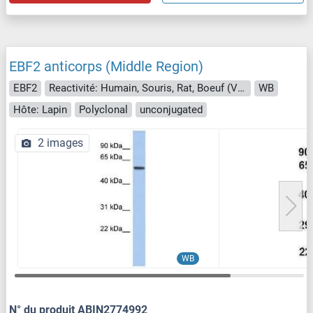
EBF2 anticorps (Middle Region)
EBF2
Reactivité: Humain, Souris, Rat, Boeuf (Vache), Cobaye, Cheval, Lapin, Chien, Poisson zèbre (Danio rerio)
WB
Hôte: Lapin
Polyclonal
unconjugated
2 images
WB
N° du produit ABIN2774992